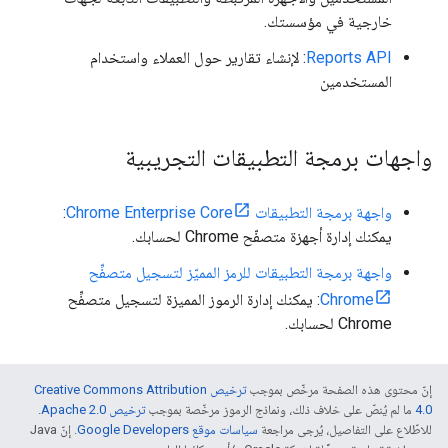
خارجية في مؤسستك.
Reports API
: لإنشاء تقارير حول العملاء واستخدام
المستخدمين
واجهات برمجة التطبيقات التجريبية
واجهة برمجة التطبيقات Chrome Enterprise Core
:
يمكنك إدارة أجهزة متصفّح Chrome لحسابك.
واجهة برمجة التطبيقات للرمز المميّز لتسجيل متصفِّح
Chrome
: يمكنك إدارة الرموز المميزة لتسجيل متصفِّح
Chrome لحسابك.
إنّ محتوى هذه الصفحة مرخّص بموجب
ترخيص Creative Commons Attribution
4.0‏
ما لم يُنصّ على خلاف ذلك، ونماذج الرموز مرخّصة بموجب
ترخيص Apache 2.0‏
.
للاطّلاع على التفاصيل، يُرجى مراجعة
سياسات موقع Google Developers‏
. إنّ Java