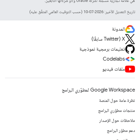
هي علامة تجارية مسجَّلة لشركة Oracle و/أو شركائها التابعين.
تاريخ التعديل الأخير: 2026-07-10 (حسب التوقيت العالمي المتفَّق عليه)
المدونة
‫X ‏(Twitter سابقًا)
تعليمات برمجية نموذجية
Codelabs
ملفات فيديو
Google Workspace لمطوّري البرامج
نظرة عامة حول المنصة
منتجات مطوّري البرامج
ملاحظات حول الإصدار
دعم مطوّر البرامج