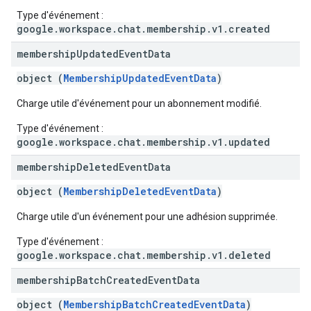
Type d'événement :
google.workspace.chat.membership.v1.created
membership
Updated
Event
Data
object (
MembershipUpdatedEventData
)
Charge utile d'événement pour un abonnement modifié.
Type d'événement :
google.workspace.chat.membership.v1.updated
membership
Deleted
Event
Data
object (
MembershipDeletedEventData
)
Charge utile d'un événement pour une adhésion supprimée.
Type d'événement :
google.workspace.chat.membership.v1.deleted
membership
Batch
Created
Event
Data
object (
MembershipBatchCreatedEventData
)