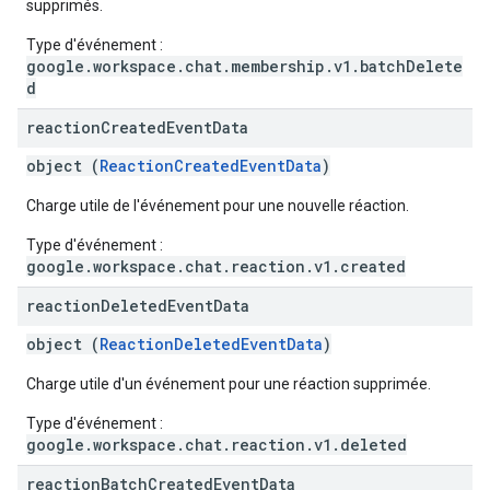
supprimés.
Type d'événement :
google.workspace.chat.membership.v1.batchDelete
d
reaction
Created
Event
Data
object (
ReactionCreatedEventData
)
Charge utile de l'événement pour une nouvelle réaction.
Type d'événement :
google.workspace.chat.reaction.v1.created
reaction
Deleted
Event
Data
object (
ReactionDeletedEventData
)
Charge utile d'un événement pour une réaction supprimée.
Type d'événement :
google.workspace.chat.reaction.v1.deleted
reaction
Batch
Created
Event
Data