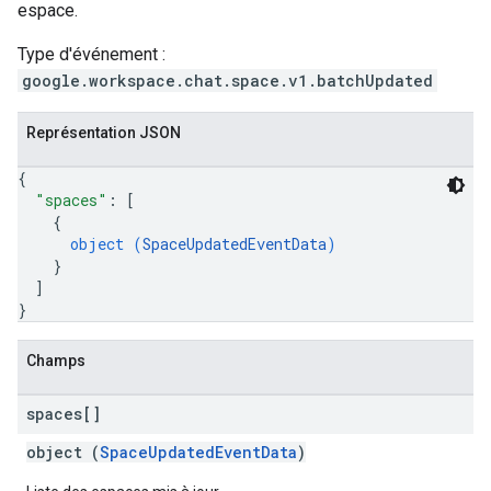
espace.
Type d'événement :
google.workspace.chat.space.v1.batchUpdated
Représentation JSON
{
"spaces"
: 
[
{
object (
SpaceUpdatedEventData
)
}
]
}
Champs
spaces[]
object (
SpaceUpdatedEventData
)