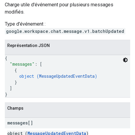
Charge utile d'événement pour plusieurs messages
modifiés.
Type d'événement :
google.workspace.chat.message.v1.batchUpdated
Représentation JSON
{
"messages"
: 
[
{
object (
MessageUpdatedEventData
)
}
]
}
Champs
messages[]
object (
MessageUpdatedEventData
)