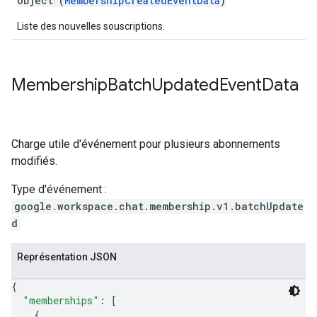
object (
MembershipCreatedEventData
)
Liste des nouvelles souscriptions.
Membership
Batch
Updated
Event
Data
Charge utile d'événement pour plusieurs abonnements
modifiés.
Type d'événement :
google.workspace.chat.membership.v1.batchUpdate
d
Représentation JSON
{
"memberships"
: 
[
{