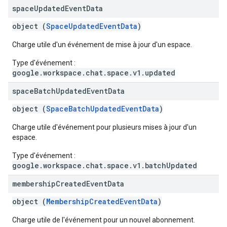
space
Updated
Event
Data
object (
SpaceUpdatedEventData
)
Charge utile d'un événement de mise à jour d'un espace.
Type d'événement :
google.workspace.chat.space.v1.updated
space
Batch
Updated
Event
Data
object (
SpaceBatchUpdatedEventData
)
Charge utile d'événement pour plusieurs mises à jour d'un
espace.
Type d'événement :
google.workspace.chat.space.v1.batchUpdated
membership
Created
Event
Data
object (
MembershipCreatedEventData
)
Charge utile de l'événement pour un nouvel abonnement.