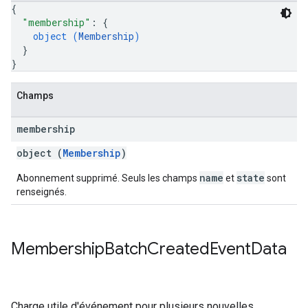
{
"membership"
: 
{
object (
Membership
)
}
}
Champs
membership
object (
Membership
)
name
state
Abonnement supprimé. Seuls les champs
et
sont
renseignés.
Membership
Batch
Created
Event
Data
Charge utile d'événement pour plusieurs nouvelles