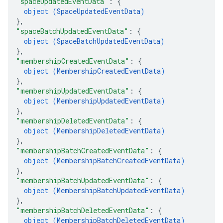
"spaceUpdatedEventData"
: 
{
object (
SpaceUpdatedEventData
)
}
,
"spaceBatchUpdatedEventData"
: 
{
object (
SpaceBatchUpdatedEventData
)
}
,
"membershipCreatedEventData"
: 
{
object (
MembershipCreatedEventData
)
}
,
"membershipUpdatedEventData"
: 
{
object (
MembershipUpdatedEventData
)
}
,
"membershipDeletedEventData"
: 
{
object (
MembershipDeletedEventData
)
}
,
"membershipBatchCreatedEventData"
: 
{
object (
MembershipBatchCreatedEventData
)
}
,
"membershipBatchUpdatedEventData"
: 
{
object (
MembershipBatchUpdatedEventData
)
}
,
"membershipBatchDeletedEventData"
: 
{
object (
MembershipBatchDeletedEventData
)