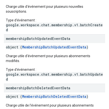
Charge utile d'événement pour plusieurs nouvelles
souscriptions.
Type d'événement :
google.workspace.chat.membership.v1.batchCreate
d
membership
Batch
Updated
Event
Data
object (
MembershipBatchUpdatedEventData
)
Charge utile d'événement pour plusieurs abonnements
modifiés.
Type d'événement :
google.workspace.chat.membership.v1.batchUpdate
d
membership
Batch
Deleted
Event
Data
object (
MembershipBatchDeletedEventData
)
Charge utile de l'événement pour plusieurs abonnements