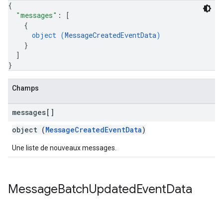
{
"messages"
: 
[
{
object (
MessageCreatedEventData
)
}
]
}
Champs
messages[]
object (
MessageCreatedEventData
)
Une liste de nouveaux messages.
Message
Batch
Updated
Event
Data