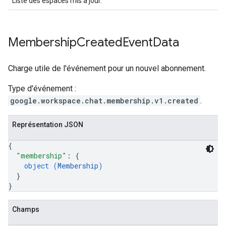
Liste des espaces mis à jour.
Membership
Created
Event
Data
Charge utile de l'événement pour un nouvel abonnement.
Type d'événement :
google.workspace.chat.membership.v1.created
.
Représentation JSON
{
"membership"
: 
{
object (
Membership
)
}
}
Champs