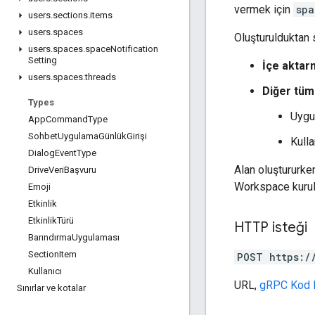
vermek için
spa
users
.
sections
.
items
users
.
spaces
Oluşturulduktan 
users
.
spaces
.
space
Notification
Setting
İçe aktar
users
.
spaces
.
threads
Diğer tüm
Types
Uygu
App
Command
Type
Sohbet
Uygulama
Günlük
Girişi
Kulla
Dialog
Event
Type
Alan oluştururk
Drive
Veri
Başvuru
Workspace kurulu
Emoji
Etkinlik
Etkinlik
Türü
HTTP isteği
Barındırma
Uygulaması
Section
Item
POST https:/
Kullanıcı
URL,
gRPC Kod 
Sınırlar ve kotalar