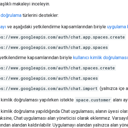
aşlıklı makaleyi inceleyin.
k doğrulama
türlerini destekler:
nayı
ve aşağıdaki yetkilendirme kapsamlarından biriyle
uygulama 
ps://www.googleapis.com/auth/chat.app.spaces.create
ps://www.googleapis.com/auth/chat.app.spaces
yetkilendirme kapsamlarından biriyle
kullanıcı kimlik doğrulaması
ps://www.googleapis.com/auth/chat.spaces.create
ps://www.googleapis.com/auth/chat.spaces
ps://www.googleapis.com/auth/chat.import
(yalnızca içe 
kimlik doğrulaması yapılırken istekte
space.customer
alanı ay
kimlik doğrulama yapıldığında Chat uygulaması, alanın üyesi olara
ksine, Chat uygulaması alan yöneticisi olarak eklenmez. Varsayı
fından alandan kaldırılabilir. Uygulamayı alandan yalnızca alan yöne