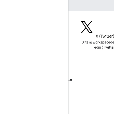
Blog
X (Twitter
Google Workspace Developers
X'te @workspacedev
blogunu okuyun
edin (Twitte
Geliştiriciler için Google Workspace
Platforma genel bakış
Geliştirici ürünleri
Sürüm notları
Geliştirici desteği