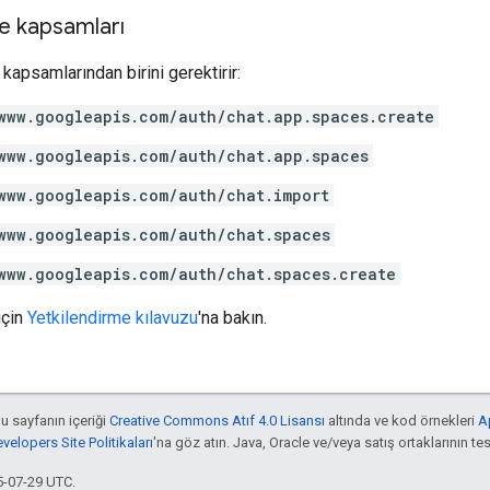
e kapsamları
kapsamlarından birini gerektirir:
www.googleapis.com/auth/chat.app.spaces.create
www.googleapis.com/auth/chat.app.spaces
www.googleapis.com/auth/chat.import
www.googleapis.com/auth/chat.spaces
www.googleapis.com/auth/chat.spaces.create
için
Yetkilendirme kılavuzu
'na bakın.
bu sayfanın içeriği
Creative Commons Atıf 4.0 Lisansı
altında ve kod örnekleri
A
elopers Site Politikaları
'na göz atın. Java, Oracle ve/veya satış ortaklarının tesc
5-07-29 UTC.