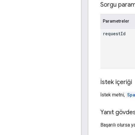
Sorgu param
Parametreler
request
Id
İstek içeriği
İstek metni,
Sp
Yanıt gövdes
Başarılı olursa y