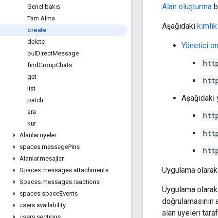
Alan oluşturma
b
Genel bakış
Tam Alma
Aşağıdaki
kimli
create
delete
Yönetici o
bul
Direct
Message
htt
find
Group
Chats
get
htt
list
Aşağıdaki 
patch
ara
htt
kur
htt
Alanlar
.
uyeler
spaces
.
message
Pins
htt
Alanlar
.
mesajlar
Uygulama olarak 
Spaces
.
messages
.
attachments
Spaces
.
messages
.
reactions
Uygulama olarak 
spaces
.
space
Events
doğrulamasının a
users
.
availability
alan üyeleri tara
users
.
sections