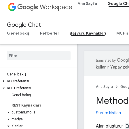
Ana Sayfa
Google Ch
Workspace
Google Chat
Genel bakış
Rehberler
Başvuru Kaynakları
MCP s
kullanır. Yapay zeka
Genel bakış
RPC referansı
Ana Sayfa
Goog
REST referansı
Genel bakış
Method:
REST Kaynakları
custom
Emojis
Sürüm Notları
medya
Alan oluşturur.
I
alanlar