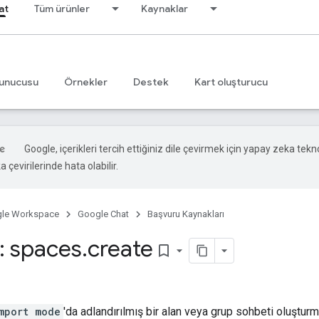
at
Tüm ürünler
Kaynaklar
unucusu
Örnekler
Destek
Kart oluşturucu
Google, içerikleri tercih ettiğiniz dile çevirmek için yapay zeka tekno
 çevirilerinde hata olabilir.
le Workspace
Google Chat
Başvuru Kaynakları
 spaces
.
create
bookmark_border
mport mode
'da adlandırılmış bir alan veya grup sohbeti oluşturmak