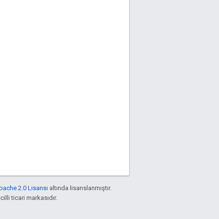
pache 2.0 Lisansı
altında lisanslanmıştır.
illi ticari markasıdır.