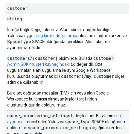
customer
string
İsteğe bağlı. Değiştirilemez. Alan adının müşteri kimliği.
Yalnızca
uygulama kimlik doğrulaması
ile alan oluşturulurken ve
SpaceType
SPACE
olduğunda gereklidir. Aksi takdirde
ayarlanmamalıdır.
customers/{customer}
customer
biçiminde. Burada
,
id
Admin SDK müşteri kaynağındaki
değeridir. Özel
uygulamalar, alanı uygulama ile aynı Google Workspace
customers/my_customer
kuruluşunda oluşturmak için
diğer
adını da kullanabilir.
Bu alan, doğrudan mesajlar (DM) için veya alan Google
Workspace kullanıcısı olmayan kişiler tarafından
oluşturulduğunda doldurulmaz.
space
_
permission
_
settings
birleşik alanı. Bir alanın
izin
space
_
type
SPACE
ayarlarını
temsil eder. Yalnızca
olduğunda
space
_
permission
_
settings
doldurulur.
aşağıdakilerden
yalnızca biri olabilir: