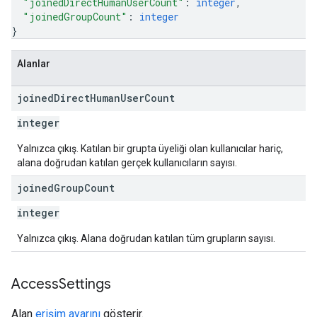
"joinedDirectHumanUserCount"
: 
integer
,
"joinedGroupCount"
: 
integer
}
Alanlar
joined
Direct
Human
User
Count
integer
Yalnızca çıkış. Katılan bir grupta üyeliği olan kullanıcılar hariç,
alana doğrudan katılan gerçek kullanıcıların sayısı.
joined
Group
Count
integer
Yalnızca çıkış. Alana doğrudan katılan tüm grupların sayısı.
Access
Settings
Alan
erişim ayarını
gösterir.