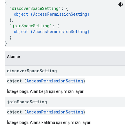
{
"discoverSpaceSetting"
: 
{
object (
AccessPermissionSetting
)
}
,
"joinSpaceSetting"
: 
{
object (
AccessPermissionSetting
)
}
}
Alanlar
discover
Space
Setting
object (
AccessPermissionSetting
)
İsteğe bağlı. Alan keşfi için erişim izni ayarı.
join
Space
Setting
object (
AccessPermissionSetting
)
İsteğe bağlı. Alana katılma için erişim izni ayarı.