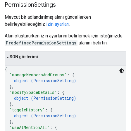
Permission
Settings
Mevcut bir adlandırılmış alanı güncellerken
belirleyebileceğiniz
izin ayarları
.
Alan oluştururken izin ayarlarını belirlemek için isteğinizde
PredefinedPermissionSettings
alanını belirtin.
JSON gösterimi
{
"manageMembersAndGroups"
: 
{
object (
PermissionSetting
)
}
,
"modifySpaceDetails"
: 
{
object (
PermissionSetting
)
}
,
"toggleHistory"
: 
{
object (
PermissionSetting
)
}
,
"useAtMentionAll"
: 
{