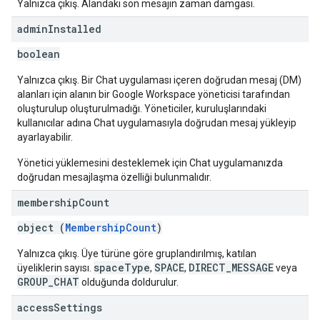
Yalnızca çıkış. Alandaki son mesajın zaman damgası.
admin
Installed
boolean
Yalnızca çıkış. Bir Chat uygulaması içeren doğrudan mesaj (DM)
alanları için alanın bir Google Workspace yöneticisi tarafından
oluşturulup oluşturulmadığı. Yöneticiler, kuruluşlarındaki
kullanıcılar adına Chat uygulamasıyla doğrudan mesaj yükleyip
ayarlayabilir.
Yönetici yüklemesini desteklemek için Chat uygulamanızda
doğrudan mesajlaşma özelliği bulunmalıdır.
membership
Count
object (
MembershipCount
)
Yalnızca çıkış. Üye türüne göre gruplandırılmış, katılan
spaceType
SPACE
DIRECT_MESSAGE
üyeliklerin sayısı.
,
,
veya
GROUP_CHAT
olduğunda doldurulur.
access
Settings