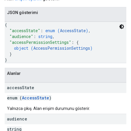
JSON gösterimi
{
"accessState"
: 
enum (
AccessState
)
,
"audience"
: 
string
,
"accessPermissionSettings"
: 
{
object (
AccessPermissionSettings
)
}
}
Alanlar
access
State
enum (
AccessState
)
Yalnızca çıkış. Alan erişim durumunu gösterir.
audience
string