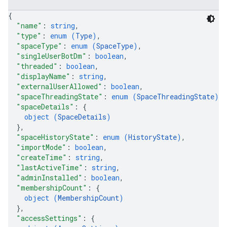
{
"name"
: 
string
,
"type"
: 
enum (
Type
)
,
"spaceType"
: 
enum (
SpaceType
)
,
"singleUserBotDm"
: 
boolean
,
"threaded"
: 
boolean
,
"displayName"
: 
string
,
"externalUserAllowed"
: 
boolean
,
"spaceThreadingState"
: 
enum (
SpaceThreadingState
)
,
"spaceDetails"
: 
{
object (
SpaceDetails
)
}
,
"spaceHistoryState"
: 
enum (
HistoryState
)
,
"importMode"
: 
boolean
,
"createTime"
: 
string
,
"lastActiveTime"
: 
string
,
"adminInstalled"
: 
boolean
,
"membershipCount"
: 
{
object (
MembershipCount
)
}
,
"accessSettings"
: 
{