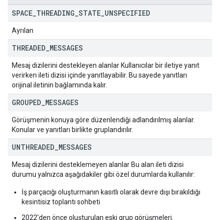
SPACE
_
THREADING
_
STATE
_
UNSPECIFIED
Ayrılan
THREADED
_
MESSAGES
Mesaj dizilerini destekleyen alanlar Kullanıcılar bir iletiye yanıt
verirken ileti dizisi içinde yanıtlayabilir. Bu sayede yanıtları
orijinal iletinin bağlamında kalır.
GROUPED
_
MESSAGES
Görüşmenin konuya göre düzenlendiği adlandırılmış alanlar.
Konular ve yanıtları birlikte gruplandırılır.
UNTHREADED
_
MESSAGES
Mesaj dizilerini desteklemeyen alanlar Bu alan ileti dizisi
durumu yalnızca aşağıdakiler gibi özel durumlarda kullanılır:
İş parçacığı oluşturmanın kasıtlı olarak devre dışı bırakıldığı
kesintisiz toplantı sohbeti
2022'den önce oluşturulan eski grup görüşmeleri.