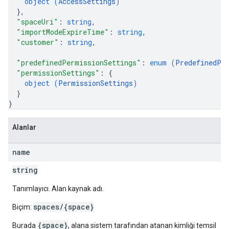
object (
AccessSettings
)
}
,
"spaceUri"
: 
string
,
"importModeExpireTime"
: 
string
,
"customer"
: 
string
,
"predefinedPermissionSettings"
: 
enum (
PredefinedPe
"permissionSettings"
: 
{
object (
PermissionSettings
)
}
}
Alanlar
name
string
Tanımlayıcı. Alan kaynak adı.
spaces/{space}
Biçim:
{space}
Burada
, alana sistem tarafından atanan kimliği temsil