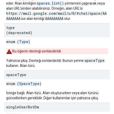
spaces.list()
eder. Alan kimliğini
yöntemini çağırarak veya
alan URL'sinden alabilirsiniz. Örneğin, alan URL'si
https://mail.google.com/mail/u/0/#chat/space/AA
AAAAAAA
AAAAAAAAA
ise alan kimliği
olur.
type
(deprecated)
enum (
Type
)
Bu öğenin desteği sonlandırıldı.
spaceType
Yalnızca çıkış. Desteği sonlandırıldı: Bunun yerine
kullanın. Alan türü.
space
Type
enum (
SpaceType
)
İsteğe bağlı. Alan türü. Alan oluştururken veya alan türünü
güncellerken gereklidir. Diğer kullanımlar için yalnızca çıkış.
single
User
Bot
Dm