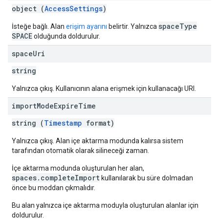
object (
AccessSettings
)
spaceType
İsteğe bağlı. Alan
erişim ayarını
belirtir. Yalnızca
SPACE
olduğunda doldurulur.
space
Uri
string
Yalnızca çıkış. Kullanıcının alana erişmek için kullanacağı URI.
import
Mode
Expire
Time
string (
Timestamp
format)
Yalnızca çıkış. Alan içe aktarma modunda kalırsa sistem
tarafından otomatik olarak silineceği zaman.
İçe aktarma modunda oluşturulan her alan,
spaces.completeImport
kullanılarak bu süre dolmadan
önce bu moddan çıkmalıdır.
Bu alan yalnızca içe aktarma moduyla oluşturulan alanlar için
doldurulur.