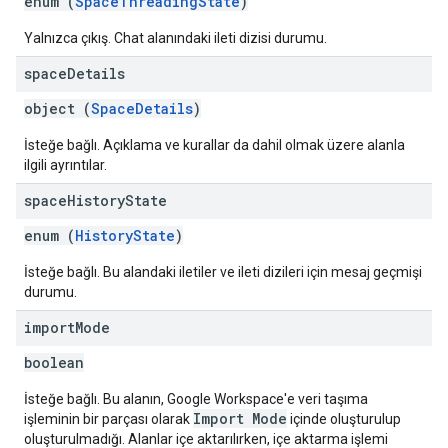
enum (
SpaceThreadingState
)
Yalnızca çıkış. Chat alanındaki ileti dizisi durumu.
space
Details
object (
SpaceDetails
)
İsteğe bağlı. Açıklama ve kurallar da dahil olmak üzere alanla
ilgili ayrıntılar.
space
History
State
enum (
HistoryState
)
İsteğe bağlı. Bu alandaki iletiler ve ileti dizileri için mesaj geçmişi
durumu.
import
Mode
boolean
İsteğe bağlı. Bu alanın, Google Workspace'e veri taşıma
Import Mode
işleminin bir parçası olarak
içinde oluşturulup
oluşturulmadığı. Alanlar içe aktarılırken, içe aktarma işlemi