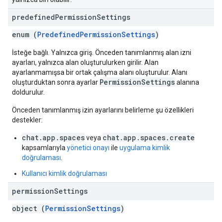
predefined
Permission
Settings
enum (
PredefinedPermissionSettings
)
İsteğe bağlı. Yalnızca giriş. Önceden tanımlanmış alan izni
ayarları, yalnızca alan oluşturulurken girilir. Alan
ayarlanmamışsa bir ortak çalışma alanı oluşturulur. Alanı
PermissionSettings
oluşturduktan sonra ayarlar
alanına
doldurulur.
Önceden tanımlanmış izin ayarlarını belirleme şu özellikleri
destekler:
chat.app.spaces
chat.app.spaces.create
veya
kapsamlarıyla
yönetici onayı
ile
uygulama kimlik
doğrulaması
.
Kullanıcı kimlik doğrulaması
permission
Settings
object (
PermissionSettings
)