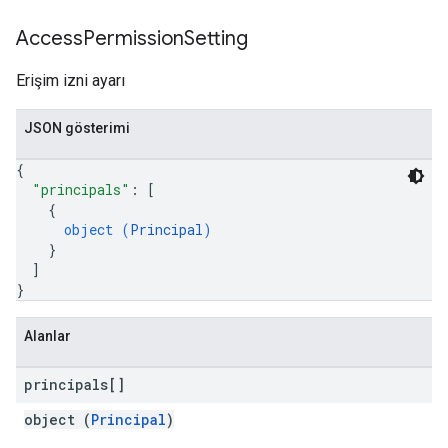
Access
Permission
Setting
Erişim izni ayarı
JSON gösterimi
{
"principals"
: 
[
{
object (
Principal
)
}
]
}
Alanlar
principals[]
object (
Principal
)