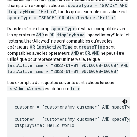
spaceType = "SPACE" AND
champs. Un exemple valide est
displayName:"Hello"
, tandis qu'un exemple non valide est
spaceType = "SPACE" OR displayName:"Hello"
.
spaceType
Dans le même champ,
n'est pas compatible avec
AND
OR
displayName
les opérateurs
ni
.
, `spaceHistoryState` et
`externalUserAllowed` ne sont compatibles qu'avec les
OR
lastActiveTime
createTime
opérateurs
.
et
sont
AND
OR
AND
compatibles avec les opérateurs
et
.
ne peut être
utilisé que pour représenter un intervalle, tel que
lastActiveTime < "2022-01-01T00:00:00+00:00" AND
lastActiveTime > "2023-01-01T00:00:00+00:00"
.
Les exemples de requêtes suivants sont valides lorsque
useAdminAccess
true
est défini sur
:
customer = "customers/my_customer" AND spaceType 
customer = "customers/my_customer" AND spaceType 
displayName:"Hello World"
