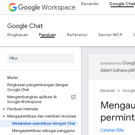
Beranda
Google Cha
Workspace
Google Chat
Ringkasan
Panduan
Referensi
Server MCP
dalam bahasa pil
Mulai
Ringkasan pengembangan dengan
Google Chat
Beranda
Googl
Mengembangkan aplikasi di
Mengaut
Google Workspace
Panduan memulai
permint
Mengautentikasi dan memberi otorisasi
Melakukan autentikasi dengan Chat
Catatan Rilis
Mengautentikasi sebagai pengguna