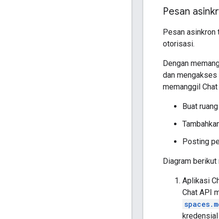
Pesan asink
Pesan asinkron 
otorisasi.
Dengan memanggi
dan mengakses d
memanggil Chat 
Buat ruang
Tambahkan 
Posting pe
Diagram berikut 
Aplikasi 
Chat API 
spaces.m
kredensia