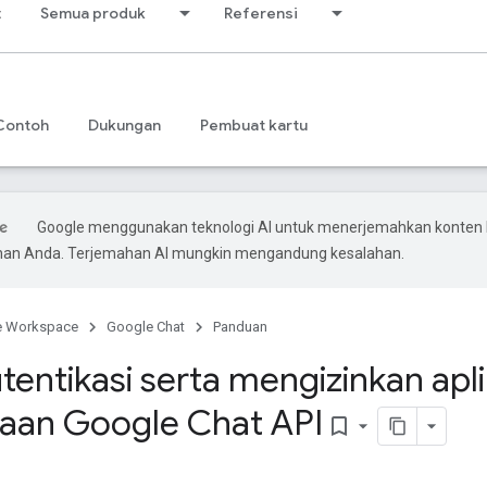
t
Semua produk
Referensi
Contoh
Dukungan
Pembuat kartu
Google menggunakan teknologi AI untuk menerjemahkan konten 
ihan Anda. Terjemahan AI mungkin mengandung kesalahan.
e Workspace
Google Chat
Panduan
entikasi serta mengizinkan apli
aan Google Chat API
bookmark_border