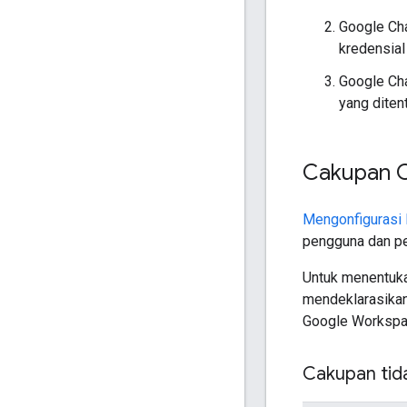
Google Cha
kredensial
Google Cha
yang diten
Cakupan C
Mengonfigurasi 
pengguna dan pen
Untuk menentukan
mendeklarasika
Google Workspac
Cakupan tida