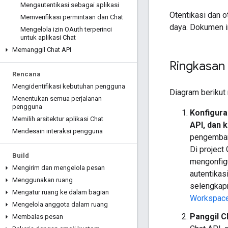
Mengautentikasi sebagai aplikasi
Otentikasi dan 
Memverifikasi permintaan dari Chat
daya. Dokumen in
Mengelola izin OAuth terperinci
untuk aplikasi Chat
Memanggil Chat API
Ringkasan
Rencana
Mengidentifikasi kebutuhan pengguna
Diagram berikut 
Menentukan semua perjalanan
pengguna
Konfigura
Memilih arsitektur aplikasi Chat
API, dan k
Mendesain interaksi pengguna
pengemban
Di project
Build
mengonfigu
Mengirim dan mengelola pesan
autentikas
Menggunakan ruang
selengkapn
Mengatur ruang ke dalam bagian
Workspac
Mengelola anggota dalam ruang
Panggil C
Membalas pesan