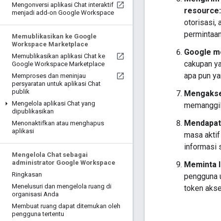
Mengonversi aplikasi Chat interaktif
resource:
menjadi add-on Google Workspace
otorisasi,
permintaan
Memublikasikan ke Google
Workspace Marketplace
Google m
Memublikasikan aplikasi Chat ke
cakupan ya
Google Workspace Marketplace
apa pun ya
Memproses dan meninjau
persyaratan untuk aplikasi Chat
publik
Mengakse
Mengelola aplikasi Chat yang
memanggil
dipublikasikan
Mendapatk
Menonaktifkan atau menghapus
aplikasi
masa aktif
informasi 
Mengelola Chat sebagai
administrator Google Workspace
Meminta l
Ringkasan
pengguna 
Menelusuri dan mengelola ruang di
token akse
organisasi Anda
Membuat ruang dapat ditemukan oleh
pengguna tertentu