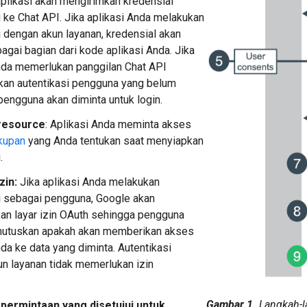
aplikasi akan mengirimkan kredensial
i ke Chat API. Jika aplikasi Anda melakukan
i dengan akun layanan, kredensial akan
bagai bagian dari kode aplikasi Anda. Jika
nda memerlukan panggilan Chat API
an autentikasi pengguna yang belum
 pengguna akan diminta untuk login.
resource
: Aplikasi Anda meminta akses
kupan
yang Anda tentukan saat menyiapkan
.
zin:
Jika aplikasi Anda melakukan
i sebagai pengguna, Google akan
n layar izin OAuth sehingga pengguna
utuskan apakah akan memberikan akses
nda ke data yang diminta. Autentikasi
n layanan tidak memerlukan izin
Gambar 1.
Langkah-l
permintaan yang disetujui untuk