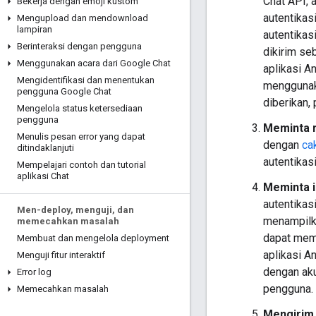
Chat API, 
Bekerja dengan emoji kustom
autentikas
Mengupload dan mendownload
lampiran
autentikas
Berinteraksi dengan pengguna
dikirim se
Menggunakan acara dari Google Chat
aplikasi A
Mengidentifikasi dan menentukan
menggunak
pengguna Google Chat
diberikan,
Mengelola status ketersediaan
pengguna
Meminta 
Menulis pesan error yang dapat
dengan
ca
ditindaklanjuti
autentikasi
Mempelajari contoh dan tutorial
aplikasi Chat
Meminta i
autentikas
Men-deploy
,
menguji
,
dan
menampilka
memecahkan masalah
dapat mem
Membuat dan mengelola deployment
aplikasi A
Menguji fitur interaktif
dengan aku
Error log
pengguna.
Memecahkan masalah
Mengirim 