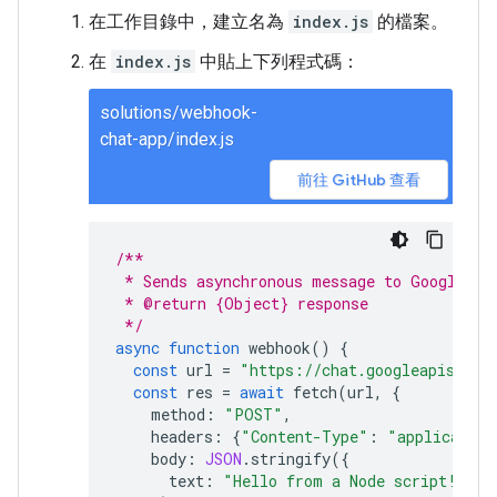
在工作目錄中，建立名為
index.js
的檔案。
在
index.js
中貼上下列程式碼：
solutions/webhook-
chat-app/index.js
前往 GitHub 查看
/**
 * Sends asynchronous message to Google Ch
 * @return {Object} response
 */
async
function
webhook
()
{
const
url
=
"https://chat.googleapis.com
const
res
=
await
fetch
(
url
,
{
method
:
"POST"
,
headers
:
{
"Content-Type"
:
"application
body
:
JSON
.
stringify
({
text
:
"Hello from a Node script!"