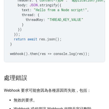
headers
:
{
"Content-Type"
:
"application/json; 
body
:
JSON
.
stringify
({
text
:
"Hello from a Node script!"
,
thread
:
{
threadKey
:
"THREAD_KEY_VALUE"
}
})
});
return
await
res
.
json
();
}
webhook
().
then
(
res
=
>
console
.
log
(
res
));
處理錯誤
Webhook 要求可能會因為各種原因而失敗，包括：
無效的要求。
Webhook 或代管該 Webhook 的聊天室已刪除。