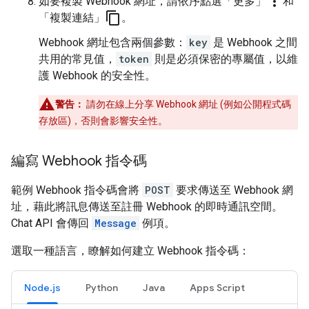
more_vert
如要複製 Webhook 網址，請依序點選「更多」
和
content_copy
「複製連結」
。
Webhook 網址包含兩個參數：
key
是 Webhook 之間
共用的常見值，
token
則是必須保密的專屬值，以維
護 Webhook 的安全性。
警告：
請勿在線上分享 Webhook 網址 (例如公開程式碼
存放區)，否則會影響安全性。
編寫 Webhook 指令碼
範例 Webhook 指令碼會將
POST
要求傳送至 Webhook 網
址，藉此將訊息傳送至註冊 Webhook 的即時通訊空間。
Chat API 會傳回
Message
例項。
選取一種語言，瞭解如何建立 Webhook 指令碼：
Node.js
Python
Java
Apps Script