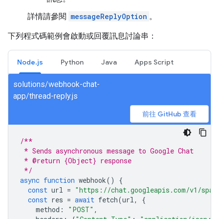
詳情請參閱
messageReplyOption
。
下列程式碼範例會啟動或回覆訊息討論串：
Node.js
Python
Java
Apps Script
solutions/webhook-chat-
app/thread-reply.js
前往 GitHub 查看
/**
 * Sends asynchronous message to Google Chat
 * @return {Object} response
 */
async
function
webhook
()
{
const
url
=
"https://chat.googleapis.com/v1/spac
const
res
=
await
fetch
(
url
,
{
method
:
"POST"
,