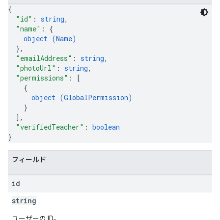
{
"id"
: 
string
,
"name"
: 
{
object (
Name
)
}
,
"emailAddress"
: 
string
,
"photoUrl"
: 
string
,
"permissions"
: 
[
{
object (
GlobalPermission
)
}
]
,
"verifiedTeacher"
: 
boolean
}
フィールド
id
string
ユーザーの ID。