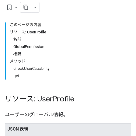
bookmark_border
ers
このページの内容
リソース: UserProfile
名前
GlobalPermission
権限
メソッド
checkUserCapability
get
リソース: User
Profile
ユーザーのグローバル情報。
JSON 表現