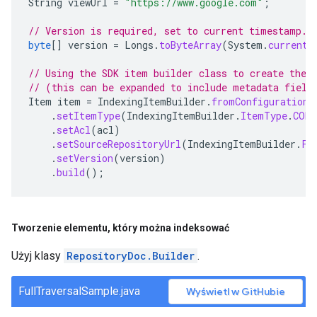
String
viewUrl
=
"https://www.google.com"
;
// Version is required, set to current timestamp.
byte
[]
version
=
Longs
.
toByteArray
(
System
.
currentT
// Using the SDK item builder class to create the 
// (this can be expanded to include metadata field
Item
item
=
IndexingItemBuilder
.
fromConfiguration
(
.
setItemType
(
IndexingItemBuilder
.
ItemType
.
CONT
.
setAcl
(
acl
)
.
setSourceRepositoryUrl
(
IndexingItemBuilder
.
Fi
.
setVersion
(
version
)
.
build
();
Tworzenie elementu
,
który można indeksować
Użyj klasy
RepositoryDoc.Builder
.
FullTraversalSample.java
Wyświetl w GitHubie