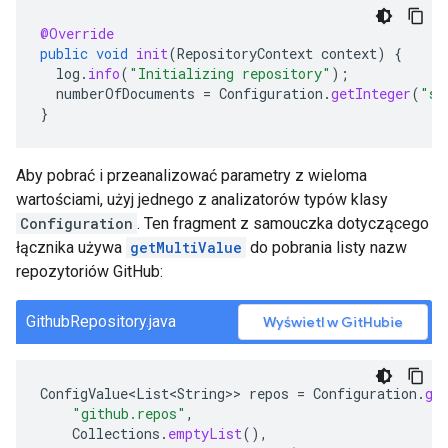
@Override
public
void
init
(
RepositoryContext
context
)
{
log
.
info
(
"Initializing repository"
);
numberOfDocuments
=
Configuration
.
getInteger
(
"sa
}
Aby pobrać i przeanalizować parametry z wieloma
wartościami, użyj jednego z analizatorów typów klasy
Configuration
. Ten fragment z samouczka dotyczącego
łącznika używa
getMultiValue
do pobrania listy nazw
repozytoriów GitHub:
GithubRepository.java
Wyświetl w GitHubie
ConfigValue<List<String>
>
repos
=
Configuration
.
ge
"github.repos"
,
Collections
.
emptyList
(),