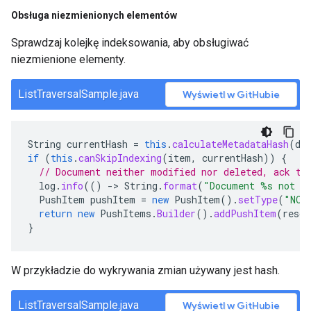
Obsługa niezmienionych elementów
Sprawdzaj kolejkę indeksowania, aby obsługiwać
niezmienione elementy.
ListTraversalSample.java
Wyświetl w GitHubie
String
currentHash
=
this
.
calculateMetadataHash
(
do
if
(
this
.
canSkipIndexing
(
item
,
currentHash
))
{
// Document neither modified nor deleted, ack th
log
.
info
(()
-
>
String
.
format
(
"Document %s not m
PushItem
pushItem
=
new
PushItem
().
setType
(
"NOT
return
new
PushItems
.
Builder
().
addPushItem
(
resou
}
W przykładzie do wykrywania zmian używany jest hash.
ListTraversalSample.java
Wyświetl w GitHubie