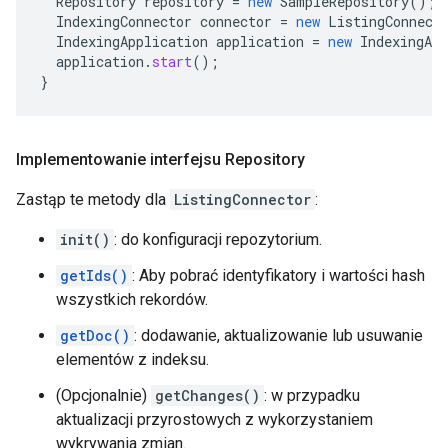
Repository
repository
=
new
SampleRepository
();
IndexingConnector
connector
=
new
ListingConnect
IndexingApplication
application
=
new
IndexingApp
application
.
start
();
}
Implementowanie interfejsu Repository
Zastąp te metody dla
ListingConnector
:
init()
: do konfiguracji repozytorium.
getIds()
: Aby pobrać identyfikatory i wartości hash
wszystkich rekordów.
getDoc()
: dodawanie, aktualizowanie lub usuwanie
elementów z indeksu.
(Opcjonalnie)
getChanges()
: w przypadku
aktualizacji przyrostowych z wykorzystaniem
wykrywania zmian.