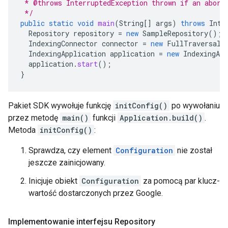
 * @throws InterruptedException thrown if an abort
 */
public
static
void
main
(
String
[]
args
)
throws
Inte
Repository
repository
=
new
SampleRepository
();
IndexingConnector
connector
=
new
FullTraversalC
IndexingApplication
application
=
new
IndexingApp
application
.
start
();
}
Pakiet SDK wywołuje funkcję
initConfig()
po wywołaniu
przez metodę
main()
funkcji
Application.build()
.
Metoda
initConfig()
:
Sprawdza, czy element
Configuration
nie został
jeszcze zainicjowany.
Inicjuje obiekt
Configuration
za pomocą par klucz-
wartość dostarczonych przez Google.
Implementowanie interfejsu Repository