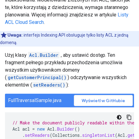
te, które korzystają z dziedziczenia, wymaga starannego
planowania. Więcej informacji znajdziesz w artykule
Listy
ACL Cloud Search
.
Uwaga:
interfejs Indexing API obsługuje tylko listy ACL z jedną
domeną.
Użyj klasy
Acl.Builder
, aby ustawić dostęp. Ten
fragment pełnego przykładu przechodzenia umożliwia
wszystkim użytkownikom domeny
(
getCustomerPrincipal()
) odczytywanie wszystkich
elementów (
setReaders()
):
FullTraversalSample.java
Wyświetl w GitHubie
// Make the document publicly readable within the 
Acl
acl
=
new
Acl
.
Builder
()
.
setReaders
(
Collections
.
singletonList
(
Acl
.
getC