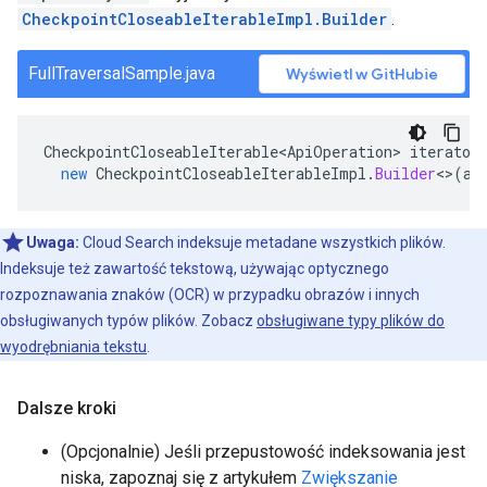
CheckpointCloseableIterableImpl.Builder
.
FullTraversalSample.java
Wyświetl w GitHubie
CheckpointCloseableIterable<ApiOperation>
iterator
new
CheckpointCloseableIterableImpl
.
Builder
<>
(
al
Uwaga:
Cloud Search indeksuje metadane wszystkich plików.
Indeksuje też zawartość tekstową, używając optycznego
rozpoznawania znaków (OCR) w przypadku obrazów i innych
obsługiwanych typów plików. Zobacz
obsługiwane typy plików do
wyodrębniania tekstu
.
Dalsze kroki
(Opcjonalnie) Jeśli przepustowość indeksowania jest
niska, zapoznaj się z artykułem
Zwiększanie