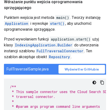
Wdrażanie punktu wejścia oprogramowania
sprzęgającego
Punktem wejścia jest metoda
main()
. Tworzy instancję
Application
i wywołuje
start()
, aby uruchomić
oprogramowanie sprzęgające.
Przed wywołaniem funkcji
application.start()
użyj
klasy
IndexingApplication.Builder
do utworzenia
instancji szablonu
FullTraversalConnector
. Ten
szablon akceptuje obiekt
Repository
.
FullTraversalSample.java
Wyświetl w GitHubie
/**
 * This sample connector uses the Cloud Search SDK
 * traversal connector.
 *
 * @param args program command line arguments