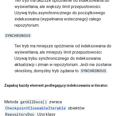
Ten tryb ma dłuższe opóźnienie od indeksowania do
wyświetlania, ale większy limit przepustowości.
Używaj trybu asynchronicznego do początkowego
indeksowania (wypełniania wstecznego) całego
repozytorium.
SYNCHRONOUS
Ten tryb ma mniejsze opóźnienie od indeksowania do
wyświetlania, ale mniejszy limit przepustowości.
Używaj trybu synchronicznego do indeksowania
aktualizacji i zmian w repozytorium. Jeśli nie zostanie
określony, domyślny tryb żądania to
SYNCHRONOUS
.
Zapakuj każdy element podlegający indeksowaniu w iterator
.
Metoda
getAllDocs()
zwraca
CheckpointCloseableIterable
obiektów
RepositoryDoc
. Użyj klasy