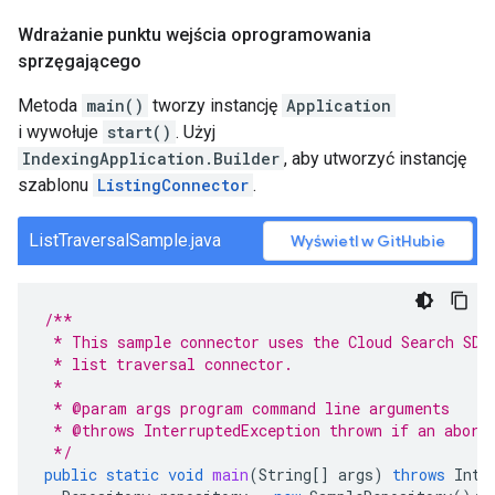
Wdrażanie punktu wejścia oprogramowania
sprzęgającego
Metoda
main()
tworzy instancję
Application
i wywołuje
start()
. Użyj
IndexingApplication.Builder
, aby utworzyć instancję
szablonu
ListingConnector
.
ListTraversalSample.java
Wyświetl w GitHubie
/**
 * This sample connector uses the Cloud Search SDK
 * list traversal connector.
 *
 * @param args program command line arguments
 * @throws InterruptedException thrown if an abort
 */
public
static
void
main
(
String
[]
args
)
throws
Inte