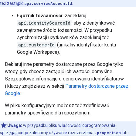
też zastąpić
api.serviceAccountId
.
Łącznik tożsamości:
zadeklaruj
api.identitySourceId
, aby zidentyfikować
zewnętrzne źródło tożsamości. W przypadku
synchronizacji użytkowników zadeklaruj też
api.customerId
(unikalny identyfikator konta
Google Workspace).
Deklaruj inne parametry dostarczane przez Google tylko
wtedy, gdy chcesz zastąpić ich wartości domyślne.
Szczegółowe informacje o generowaniu identyfikatorów
i kluczy znajdziesz w sekcji
Parametry dostarczane przez
Google
.
W pliku konfiguracyjnym możesz też zdefiniować
parametry specyficzne dla repozytorium.
Uwaga:
w przypadku pliku właściwości oprogramowania
sprzęgającego zalecamy używanie rozszerzenia
.properties
lub