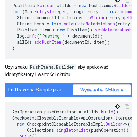
PushItems
.
Builder
allIds
=
new
PushItems
.
Builder
()
for
(
Map
.
Entry<Integer
,
Long
>
entry
:
this
.
documen
String
documentId
=
Integer
.
toString
(
entry
.
getKe
String
hash
=
this
.
calculateMetadataHash
(
entry
.
g
PushItem
item
=
new
PushItem
().
setMetadataHash
(
h
log
.
info
(
"Pushing "
+
documentId
);
allIds
.
addPushItem
(
documentId
,
item
);
}
Użyj znaku
PushItems.Builder
, aby spakować
identyfikatory i wartości skrótu.
ListTraversalSample.java
Wyświetl w GitHubie
ApiOperation
pushOperation
=
allIds
.
build
();
CheckpointCloseableIterable<ApiOperation>
iterator
new
CheckpointCloseableIterableImpl
.
Builder
<>
(
Collections
.
singletonList
(
pushOperation
))
.
build
();