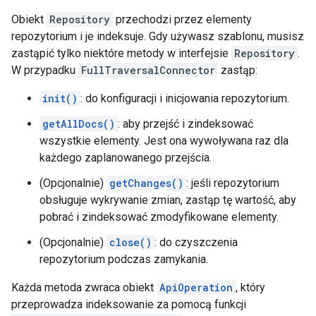
Obiekt
Repository
przechodzi przez elementy
repozytorium i je indeksuje. Gdy używasz szablonu, musisz
zastąpić tylko niektóre metody w interfejsie
Repository
.
W przypadku
FullTraversalConnector
zastąp:
init()
: do konfiguracji i inicjowania repozytorium.
getAllDocs()
: aby przejść i zindeksować
wszystkie elementy. Jest ona wywoływana raz dla
każdego zaplanowanego przejścia.
(Opcjonalnie)
getChanges()
: jeśli repozytorium
obsługuje wykrywanie zmian, zastąp tę wartość, aby
pobrać i zindeksować zmodyfikowane elementy.
(Opcjonalnie)
close()
: do czyszczenia
repozytorium podczas zamykania.
Każda metoda zwraca obiekt
ApiOperation
, który
przeprowadza indeksowanie za pomocą funkcji