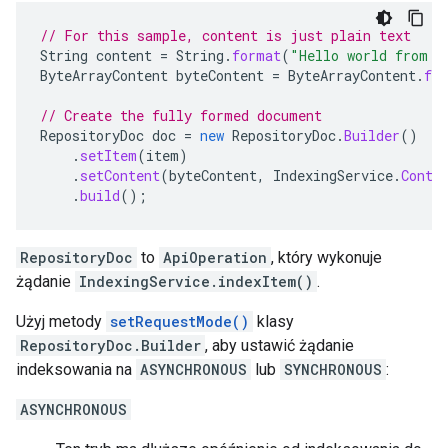
// For this sample, content is just plain text
String
content
=
String
.
format
(
"Hello world from s
ByteArrayContent
byteContent
=
ByteArrayContent
.
fr
// Create the fully formed document
RepositoryDoc
doc
=
new
RepositoryDoc
.
Builder
()
.
setItem
(
item
)
.
setContent
(
byteContent
,
IndexingService
.
Conte
.
build
();
RepositoryDoc
to
ApiOperation
, który wykonuje
żądanie
IndexingService.indexItem()
.
Użyj metody
setRequestMode()
klasy
RepositoryDoc.Builder
, aby ustawić żądanie
indeksowania na
ASYNCHRONOUS
lub
SYNCHRONOUS
:
ASYNCHRONOUS