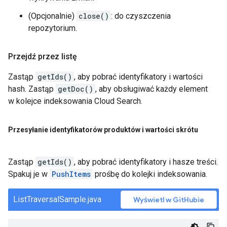
(Opcjonalnie)
close()
: do czyszczenia
repozytorium.
Przejdź przez listę
Zastąp
getIds()
, aby pobrać identyfikatory i wartości
hash. Zastąp
getDoc()
, aby obsługiwać każdy element
w kolejce indeksowania Cloud Search.
Przesyłanie identyfikatorów produktów i wartości skrótu
Zastąp
getIds()
, aby pobrać identyfikatory i hasze treści.
Spakuj je w
PushItems
prośbę do kolejki indeksowania.
ListTraversalSample.java
Wyświetl w GitHubie