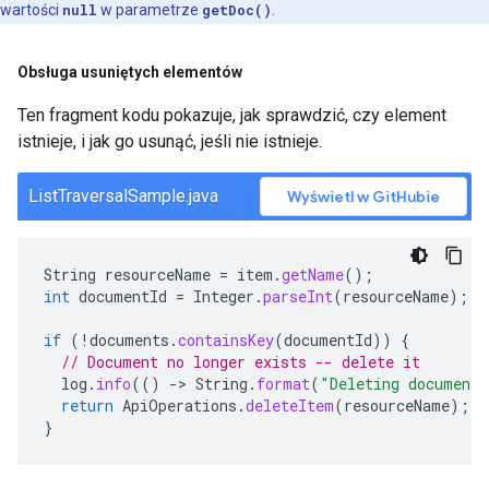
wartości
null
w parametrze
getDoc()
.
Obsługa usuniętych elementów
Ten fragment kodu pokazuje, jak sprawdzić, czy element
istnieje, i jak go usunąć, jeśli nie istnieje.
ListTraversalSample.java
Wyświetl w GitHubie
String
resourceName
=
item
.
getName
();
int
documentId
=
Integer
.
parseInt
(
resourceName
);
if
(
!
documents
.
containsKey
(
documentId
))
{
// Document no longer exists -- delete it
log
.
info
(()
-
>
String
.
format
(
"Deleting document
return
ApiOperations
.
deleteItem
(
resourceName
);
}