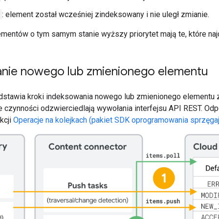
: element został wcześniej zindeksowany i nie uległ zmianie.
entów o tym samym stanie wyższy priorytet mają te, które najdł
nie nowego lub zmienionego elementu
zedstawia kroki indeksowania nowego lub zmienionego elementu 
e czynności odzwierciedlają wywołania interfejsu API REST. Od
kcji
Operacje na kolejkach (pakiet SDK oprogramowania sprzęga