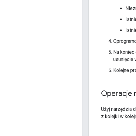
Niez
Istn
Istni
Oprogramow
Na koniec
usunięcie 
Kolejne pr
Operacje n
Użyj narzędzia 
z kolejki w kol