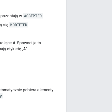
i pozostają w
ACCEPTED
.
ją się
MODIFIED
.
olejce A. Spowoduje to
ją etykietę „A”.
utomatycznie pobiera elementy
y
.