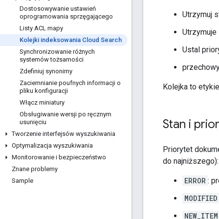
Dostosowywanie ustawień
Utrzymuj s
oprogramowania sprzęgającego
Listy ACL mapy
Utrzymuje 
Kolejki indeksowania Cloud Search
Ustal prio
Synchronizowanie różnych
systemów tożsamości
przechowyw
Zdefiniuj synonimy
Zaciemnianie poufnych informacji o
Kolejka to etyki
pliku konfiguracji
Włącz miniatury
Obsługiwanie wersji po ręcznym
Stan i prio
usunięciu
Tworzenie interfejsów wyszukiwania
Optymalizacja wyszukiwania
Priorytet dokum
Monitorowanie i bezpieczeństwo
do najniższego):
Znane problemy
ERROR
: p
Sample
MODIFIED
NEW_ITEM