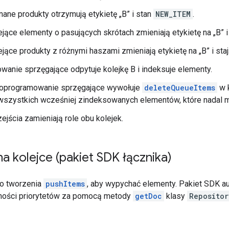
nane produkty otrzymują etykietę „B” i stan
NEW_ITEM
.
iejące elementy o pasujących skrótach zmieniają etykietę na „B” 
ejące produkty z różnymi haszami zmieniają etykietę na „B” i sta
anie sprzęgające odpytuje kolejkę B i indeksuje elementy.
 oprogramowanie sprzęgające wywołuje
deleteQueueItems
w k
wszystkich wcześniej zindeksowanych elementów, które nadal ma
zejścia zamieniają role obu kolejek.
a kolejce (pakiet SDK łącznika)
do tworzenia
pushItems
, aby wypychać elementy. Pakiet SDK a
ejności priorytetów za pomocą metody
getDoc
klasy
Repositor