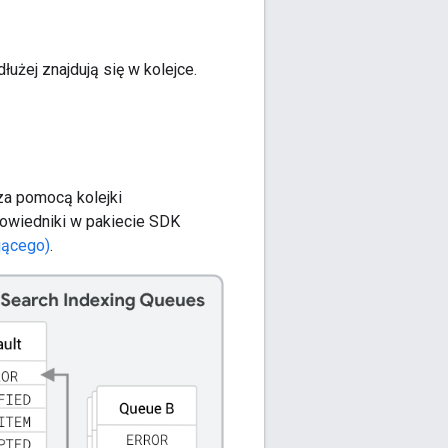
użej znajdują się w kolejce.
za pomocą kolejki
powiedniki w pakiecie SDK
jącego)
.