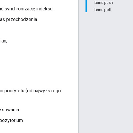
Items.push
ć synchronizację indeksu.
Items.poll
zas przechodzenia.
ian;
i priorytetu (od najwyższego
ksowania.
epozytorium.