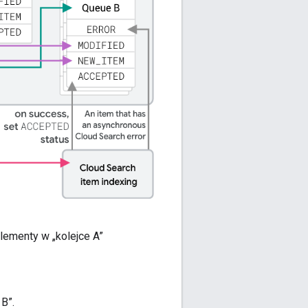
ementy w „kolejce A”
B”.