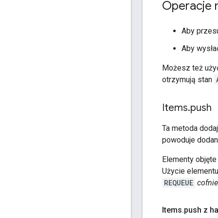
Operacje n
Aby przes
Aby wysłać
Możesz też uż
otrzymują stan
Items
.
push
Ta metoda dodaje
powoduje dodan
Elementy objęt
Użycie element
REQUEUE
cofnie
Items
.
push z h