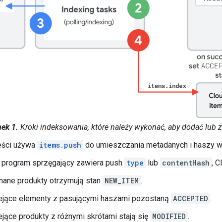
ek 1.
Kroki indeksowania, które należy wykonać, aby dodać lub 
eści używa
items.push
do umieszczania metadanych i haszy w 
i program sprzęgający zawiera push
type
lub
contentHash
, C
nane produkty otrzymują stan
NEW_ITEM
.
iejące elementy z pasującymi haszami pozostaną
ACCEPTED
.
iejące produkty z różnymi skrótami stają się
MODIFIED
.