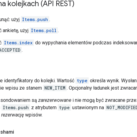
a kolejkach (API REST)
unąć: użyj
Items.push
.
 ankietę, użyj
Items.poll
.
yć
Items.index
do wypychania elementów podczas indeksowani
ACCEPTED
.
 identyfikatory do kolejki. Wartość
type
określa wynik. Wysłan
ie wpisu ze stanem
NEW_ITEM
. Opcjonalny ładunek jest zwrac
e sondowaniem są
zarezerwowane
i nie mogą być zwracane prze
u
Items.push
z atrybutem
type
ustawionym na
NOT_MODIFIE
 rezerwację
wpisów.
ashami