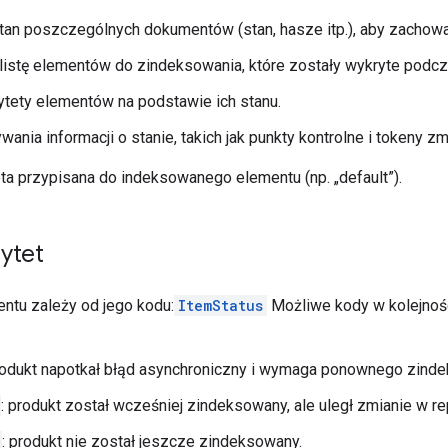
tan poszczególnych dokumentów (stan, hasze itp.), aby zachowa
listę elementów do zindeksowania, które zostały wykryte podc
rytety elementów na podstawie ich stanu.
ania informacji o stanie, takich jak punkty kontrolne i tokeny zm
eta przypisana do indeksowanego elementu (np. „default”).
rytet
entu zależy od jego kodu:
ItemStatus
Możliwe kody w kolejnośc
rodukt napotkał błąd asynchroniczny i wymaga ponownego zinde
: produkt został wcześniej zindeksowany, ale uległ zmianie w r
: produkt nie został jeszcze zindeksowany.