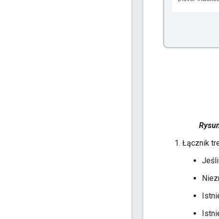
Rysun
Łącznik tr
Jeśl
Niez
Istn
Istn