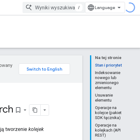
/
Na tej stronie
erowany
Stan i priorytet
Indeksowanie
nowego lub
zmienionego
elementu
Usuwanie
elementu
rch
Operacje na
bookmark_border
kolejce (pakiet
SDK łącznika)
Operacje na
ują tworzenie
kolejek
kolejkach (API
REST)