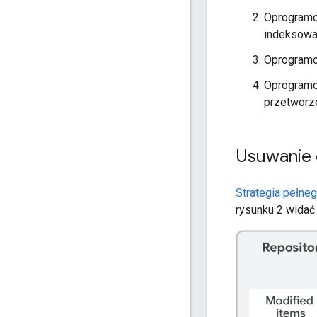
Oprogramo
indeksowan
Oprogramow
Oprogramo
przetworz
Usuwanie 
Strategia pełne
rysunku 2 widać 