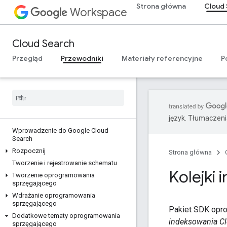
Strona główna
Cloud 
Workspace
Cloud Search
Przegląd
Przewodniki
Materiały referencyjne
P
język. Tłumaczen
Wprowadzenie do Google Cloud
Search
Rozpocznij
Strona główna
Tworzenie i rejestrowanie schematu
Kolejki
Tworzenie oprogramowania
sprzęgającego
Wdrażanie oprogramowania
sprzęgającego
Pakiet SDK opro
Dodatkowe tematy oprogramowania
indeksowania C
sprzęgającego