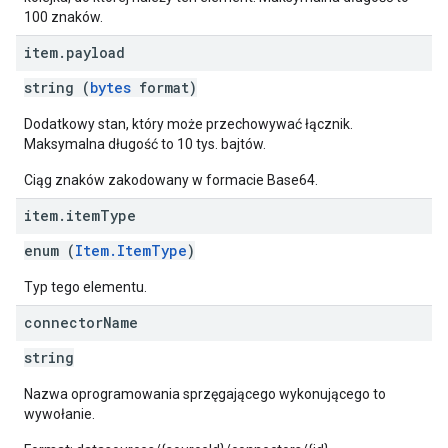
100 znaków.
item
.
payload
string (
bytes
format)
Dodatkowy stan, który może przechowywać łącznik.
Maksymalna długość to 10 tys. bajtów.
Ciąg znaków zakodowany w formacie Base64.
item
.
item
Type
enum (
Item.ItemType
)
Typ tego elementu.
connector
Name
string
Nazwa oprogramowania sprzęgającego wykonującego to
wywołanie.