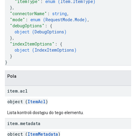
"itemType"
: 
enum (
Item.ItemType
)
}
,
"connectorName"
: 
string
,
"mode"
: 
enum (
RequestMode.Mode
)
,
"debugOptions"
: 
{
object (
DebugOptions
)
}
,
"indexItemOptions"
: 
{
object (
IndexItemOptions
)
}
}
Pola
item
.
acl
object (
ItemAcl
)
Lista kontroli dostępu do tego elementu.
item
.
metadata
object (
ItemMetadata
)