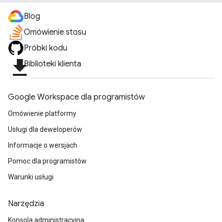
Blog
Omówienie stosu
Próbki kodu
file_download
Biblioteki klienta
Google Workspace dla programistów
Omówienie platformy
Usługi dla deweloperów
Informacje o wersjach
Pomoc dla programistów
Warunki usługi
Narzędzia
Konsola administracyjna