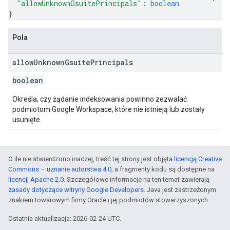
"allowUnknownGsuitePrincipals"
: 
boolean
}
Pola
allow
Unknown
Gsuite
Principals
boolean
Określa, czy żądanie indeksowania powinno zezwalać
podmiotom Google Workspace, które nie istnieją lub zostały
usunięte.
O ile nie stwierdzono inaczej, treść tej strony jest objęta
licencją Creative
Commons – uznanie autorstwa 4.0
, a fragmenty kodu są dostępne na
licencji Apache 2.0
. Szczegółowe informacje na ten temat zawierają
zasady dotyczące witryny Google Developers
. Java jest zastrzeżonym
znakiem towarowym firmy Oracle i jej podmiotów stowarzyszonych.
Ostatnia aktualizacja: 2026-02-24 UTC.