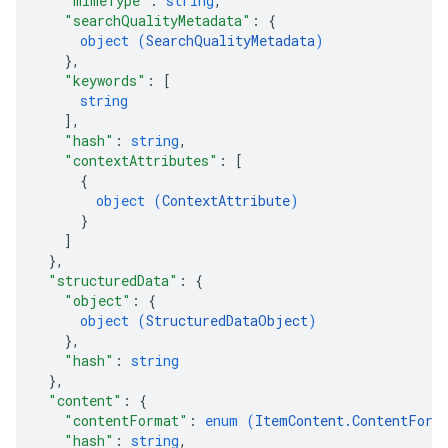
"mimeType"
: 
string
,
"searchQualityMetadata"
: 
{
object (
SearchQualityMetadata
)
}
,
"keywords"
: 
[
string
]
,
"hash"
: 
string
,
"contextAttributes"
: 
[
{
object (
ContextAttribute
)
}
]
}
,
"structuredData"
: 
{
"object"
: 
{
object (
StructuredDataObject
)
}
,
"hash"
: 
string
}
,
"content"
: 
{
"contentFormat"
: 
enum (
ItemContent.ContentForm
"hash"
: 
string
,