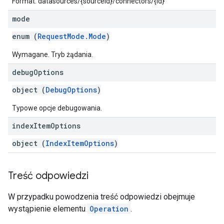
Format: datasources/{sourceId}/connectors/{id}
mode
enum (
RequestMode.Mode
)
Wymagane. Tryb żądania.
debug
Options
object (
DebugOptions
)
Typowe opcje debugowania.
index
Item
Options
object (
IndexItemOptions
)
Treść odpowiedzi
W przypadku powodzenia treść odpowiedzi obejmuje
wystąpienie elementu
Operation
.