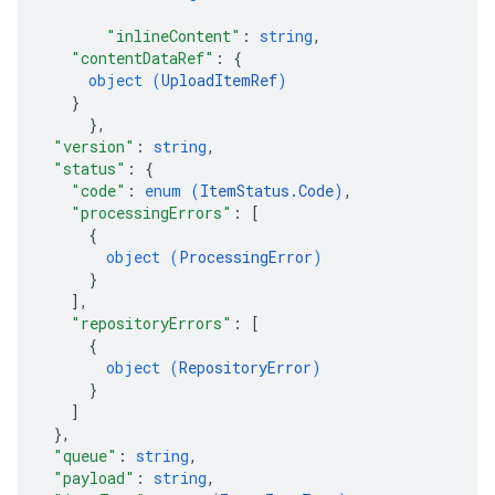
"inlineContent"
: 
string
,
"contentDataRef"
: 
{
object (
UploadItemRef
)
}
}
,
"version"
: 
string
,
"status"
: 
{
"code"
: 
enum (
ItemStatus.Code
)
,
"processingErrors"
: 
[
{
object (
ProcessingError
)
}
]
,
"repositoryErrors"
: 
[
{
object (
RepositoryError
)
}
]
}
,
"queue"
: 
string
,
"payload"
: 
string
,