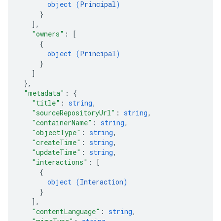
object (
Principal
)
ig,
}
tity
]
,
xing,
"owners"
: 
[
exing.template
{
object (
Principal
)
ing.traverser,
}
ing.utils.
]
;
}
,
ing.
"metadata"
: 
{
"title"
: 
string
,
"sourceRepositoryUrl"
: 
string
,
"containerName"
: 
string
,
"objectType"
: 
string
,
"createTime"
: 
string
,
"updateTime"
: 
string
,
"interactions"
: 
[
{
object (
Interaction
)
}
]
,
"contentLanguage"
: 
string
,