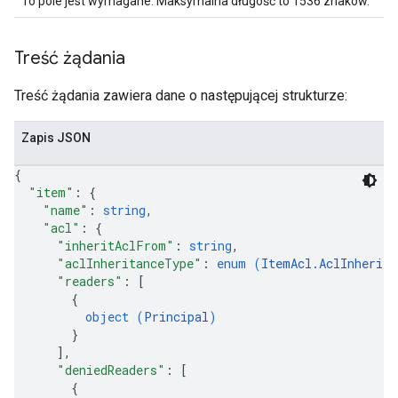
To pole jest wymagane. Maksymalna długość to 1536 znaków.
Treść żądania
Treść żądania zawiera dane o następującej strukturze:
Zapis JSON
{
"item"
: 
{
"name"
: 
string
,
"acl"
: 
{
"inheritAclFrom"
: 
string
,
"aclInheritanceType"
: 
enum (
ItemAcl.AclInherita
"readers"
: 
[
{
object (
Principal
)
}
]
,
"deniedReaders"
: 
[
{