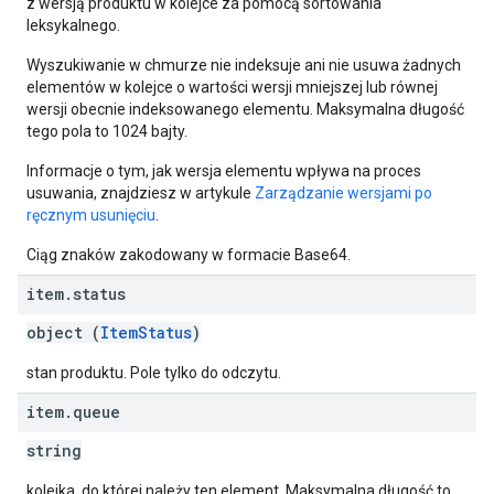
z wersją produktu w kolejce za pomocą sortowania
leksykalnego.
Wyszukiwanie w chmurze nie indeksuje ani nie usuwa żadnych
elementów w kolejce o wartości wersji mniejszej lub równej
wersji obecnie indeksowanego elementu. Maksymalna długość
tego pola to 1024 bajty.
Informacje o tym, jak wersja elementu wpływa na proces
usuwania, znajdziesz w artykule
Zarządzanie wersjami po
ręcznym usunięciu
.
Ciąg znaków zakodowany w formacie Base64.
item
.
status
object (
ItemStatus
)
stan produktu. Pole tylko do odczytu.
item
.
queue
string
kolejka, do której należy ten element. Maksymalna długość to