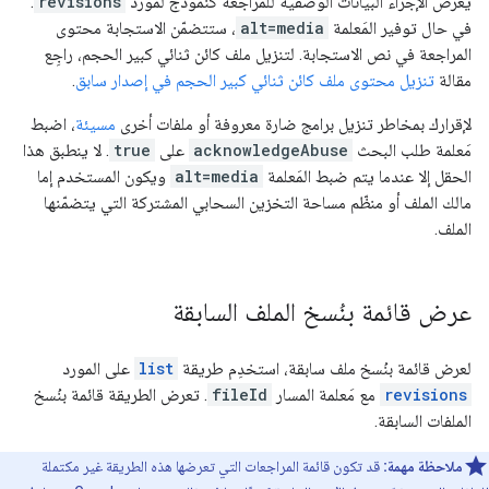
يعرض الإجراء البيانات الوصفية للمراجعة كنموذج لمورد
revisions
.
في حال توفير المَعلمة
alt=media
، ستتضمّن الاستجابة محتوى
المراجعة في نص الاستجابة. لتنزيل ملف كائن ثنائي كبير الحجم، راجِع
مقالة
تنزيل محتوى ملف كائن ثنائي كبير الحجم في إصدار سابق
.
لإقرارك بمخاطر تنزيل برامج ضارة معروفة أو ملفات أخرى
مسيئة
، اضبط
مَعلمة طلب البحث
acknowledgeAbuse
على
true
. لا ينطبق هذا
الحقل إلا عندما يتم ضبط المَعلمة
alt=media
ويكون المستخدم إما
مالك الملف أو منظّم مساحة التخزين السحابي المشتركة التي يتضمّنها
الملف.
عرض قائمة بنُسخ الملف السابقة
لعرض قائمة بنُسخ ملف سابقة، استخدِم طريقة
list
على المورد
revisions
مع مَعلمة المسار
fileId
. تعرض الطريقة قائمة بنُسخ
الملفات السابقة.
ملاحظة مهمة:
قد تكون قائمة المراجعات التي تعرضها هذه الطريقة غير مكتملة