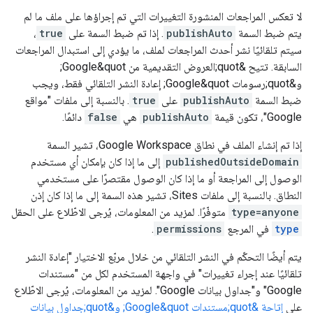
لا تعكس المراجعات المنشورة التغييرات التي تم إجراؤها على ملف ما لم
يتم ضبط السمة
publishAuto
. إذا تم ضبط السمة على
true
،
سيتم تلقائيًا نشر أحدث المراجعات لملف، ما يؤدي إلى استبدال المراجعات
السابقة. تتيح &quot;العروض التقديمية من Google&quot;
و&quot;رسومات Google&quot; إعادة النشر التلقائي فقط، ويجب
ضبط السمة
publishAuto
على
true
. بالنسبة إلى ملفات "مواقع
Google"، تكون قيمة
publishAuto
هي
false
دائمًا.
إذا تم إنشاء الملف في نطاق Google Workspace، تشير السمة
publishedOutsideDomain
إلى ما إذا كان بإمكان أي مستخدم
الوصول إلى المراجعة أو ما إذا كان الوصول مقتصرًا على مستخدمي
النطاق. بالنسبة إلى ملفات Sites، تشير هذه السمة إلى ما إذا كان إذن
type=anyone
متوفّرًا. لمزيد من المعلومات، يُرجى الاطّلاع على الحقل
type
في المرجع
permissions
.
يتم أيضًا التحكّم في النشر التلقائي من خلال مربّع الاختيار "إعادة النشر
تلقائيًا عند إجراء تغييرات" في واجهة المستخدم لكل من "مستندات
Google" و"جداول بيانات Google". لمزيد من المعلومات، يُرجى الاطّلاع
على
إتاحة &quot;مستندات Google&quot; و&quot;جداول بيانات