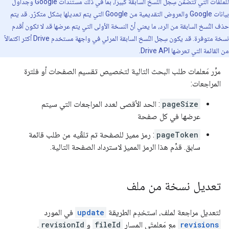
للملفات التي تتضمّن سِجل النُسخ السابقة كبيرًا، بما في ذلك مستندات Google وجداول
بيانات Google والعروض التقديمية من Google التي يتم تعديلها بشكل متكرّر. قد يتم
حذف النُسخ السابقة من الرد، ما يعني أنّ النسخة الأولى التي يتم عرضها قد لا تكون أقدم
نسخة متوفرة. قد يكون سِجل النُسخ السابقة المرئي في واجهة مستخدم Drive أكثر اكتمالاً
من القائمة التي تعرضها Drive API.
مرِّر مَعلمات طلب البحث التالية لتخصيص تقسيم الصفحات أو فلترة
المراجعات:
pageSize
: الحد الأقصى لعدد المراجعات التي سيتم
عرضها في كل صفحة
pageToken
: رمز مميز للصفحة تم تلقّيه من طلب قائمة
سابق. قدِّم هذا الرمز المميز لاسترداد الصفحة التالية.
تعديل نسخة من ملف
لتعديل مراجعة لملف، استخدِم الطريقة
update
في المورد
revisions
مع مَعلمتَي المسار
fileId
و
revisionId
.