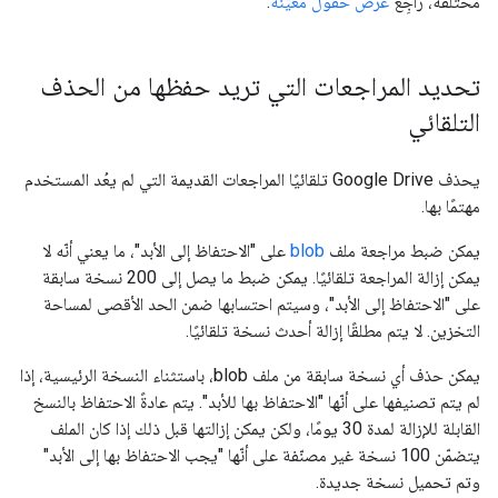
مختلفة، راجِع
عرض حقول معيّنة
.
تحديد المراجعات التي تريد حفظها من الحذف
التلقائي
يحذف Google Drive تلقائيًا المراجعات القديمة التي لم يعُد المستخدم
مهتمًا بها.
يمكن ضبط مراجعة ملف
blob
على "الاحتفاظ إلى الأبد"، ما يعني أنّه لا
يمكن إزالة المراجعة تلقائيًا. يمكن ضبط ما يصل إلى 200 نسخة سابقة
على "الاحتفاظ إلى الأبد"، وسيتم احتسابها ضمن الحد الأقصى لمساحة
التخزين. لا يتم مطلقًا إزالة أحدث نسخة تلقائيًا.
يمكن حذف أي نسخة سابقة من ملف blob، باستثناء النسخة الرئيسية، إذا
لم يتم تصنيفها على أنّها "الاحتفاظ بها للأبد". يتم عادةً الاحتفاظ بالنسخ
القابلة للإزالة لمدة 30 يومًا، ولكن يمكن إزالتها قبل ذلك إذا كان الملف
يتضمّن 100 نسخة غير مصنّفة على أنّها "يجب الاحتفاظ بها إلى الأبد"
وتم تحميل نسخة جديدة.