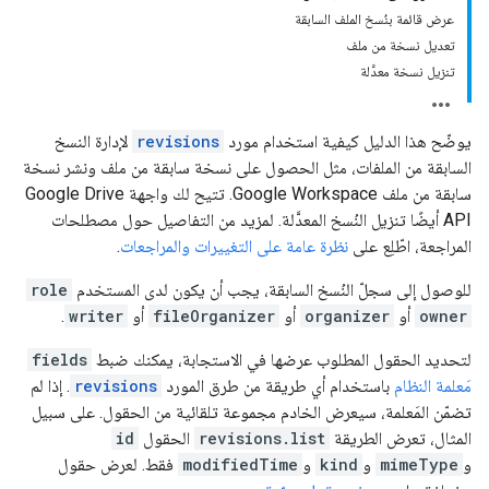
عرض قائمة بنُسخ الملف السابقة
تعديل نسخة من ملف
تنزيل نسخة معدَّلة
يوضّح هذا الدليل كيفية استخدام مورد
revisions
لإدارة النسخ
السابقة من الملفات، مثل الحصول على نسخة سابقة من ملف ونشر نسخة
سابقة من ملف Google Workspace. تتيح لك واجهة Google Drive
API أيضًا تنزيل النُسخ المعدَّلة. لمزيد من التفاصيل حول مصطلحات
المراجعة، اطّلِع على
نظرة عامة على التغييرات والمراجعات
.
للوصول إلى سجلّ النُسخ السابقة، يجب أن يكون لدى المستخدم
role
owner
أو
organizer
أو
fileOrganizer
أو
writer
.
لتحديد الحقول المطلوب عرضها في الاستجابة، يمكنك ضبط
fields
مَعلمة النظام
باستخدام أي طريقة من طرق المورد
revisions
. إذا لم
تضمّن المَعلمة، سيعرض الخادم مجموعة تلقائية من الحقول. على سبيل
المثال، تعرض الطريقة
revisions.list
الحقول
id
و
mimeType
و
kind
و
modifiedTime
فقط. لعرض حقول