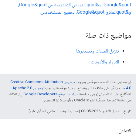
Google&quot; و&quot;العروض التقديمية من Google&quot;
و&quot;نماذج Google&quot; لجميع المستخدمين
.
مواضيع ذات صلة
تنزيل الملفات وتصديرها
الأدوار والأذونات
إنّ محتوى هذه الصفحة مرخّص بموجب
ترخيص Creative Commons Attribution
4.0‏
ما لم يُنصّ على خلاف ذلك، ونماذج الرموز مرخّصة بموجب
ترخيص Apache 2.0‏
.
للاطّلاع على التفاصيل، يُرجى مراجعة
سياسات موقع Google Developers‏
. إنّ Java
هي علامة تجارية مسجَّلة لشركة Oracle و/أو شركائها التابعين.
تاريخ التعديل الأخير: 2026-05-08 (حسب التوقيت العالمي المتفَّق عليه)
التفاعل