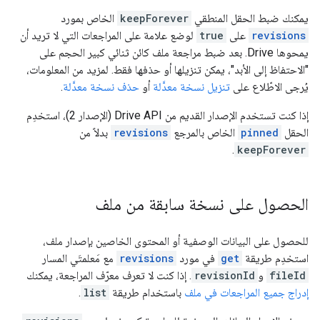
يمكنك ضبط الحقل المنطقي
keepForever
الخاص بمورد
revisions
على
true
لوضع علامة على المراجعات التي لا تريد أن
يمحوها Drive. بعد ضبط مراجعة ملف كائن ثنائي كبير الحجم على
"الاحتفاظ إلى الأبد"، يمكن تنزيلها أو حذفها فقط. لمزيد من المعلومات،
يُرجى الاطّلاع على
تنزيل نسخة معدَّلة
أو
حذف نسخة معدَّلة
.
إذا كنت تستخدم الإصدار القديم من Drive API‏ (الإصدار 2)، استخدِم
الحقل
pinned
الخاص بالمرجع
revisions
بدلاً من
.
keepForever
الحصول على نسخة سابقة من ملف
للحصول على البيانات الوصفية أو المحتوى الخاصين بإصدار ملف،
استخدِم طريقة
get
في مورد
revisions
مع مَعلمتَي المسار
fileId
و
revisionId
. إذا كنت لا تعرف معرّف المراجعة، يمكنك
إدراج جميع المراجعات في ملف
باستخدام طريقة
list
.