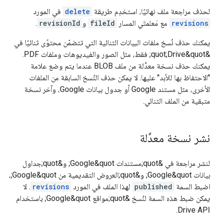
لحذف مراجعة ملف نهائيًا، استخدِم طريقة
delete
في المورد
revisions
مع مَعلمتَي المسار
fileId
و
revisionId
.
يمكنك حذف نُسخ ملفات البيانات الثنائية التي تتضمّن محتوًى ثنائيًا في
&quot;Drive&quot; فقط، مثل الصور والفيديوهات وملفات PDF.
يمكنك حذف نسخة معدَّلة من ملف BLOB عندما يتم وضع علامة
"الاحتفاظ بها للأبد" عليها. لا يمكن حذف النُسخ السابقة من الملفات
الأخرى، مثل مستند Google أو جدول بيانات Google، وآخر نسخة
متبقية من الملف الثنائي.
نشر نسخة معدَّلة
لنشر مراجعة في &quot;مستندات Google&quot; و&quot;جداول
بيانات Google&quot; و&quot;العروض التقديمية من Google&quot;،
اضبط السمة
published
لهذا الملف في المورد
revisions
. لا
يمكن ضبط هذه السمة لنُسخ &quot;مواقع Google&quot; باستخدام
Drive API.