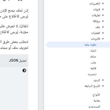
التغييرات
قنوات
إذن لملف يمنح الإذن 
تعليقات
يُرجى الاطّلاع على م
سِوَاقَة
تلقائيًا، لا تعرض ط
ملف
معيّنة، يُرجى الاطّل
العمليات
الأذونات
تتطلب بعض طرق الم
نظرة عامة
تعريف ملف أو مجلد
انشاء
حذف
تمثيل JSON
جلب
قائمة
تحديث
الردود
النُسخ السابقة
الأنواع
علامة
المستخدم