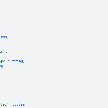
lean
,
ls"
: 
[
ype"
: 
string
,
ng
,
bled"
: 
boolean