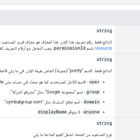
string
النتائج فقط. رقم تعريف هذا الإذن. هذا المعرّف هو معرّف فريد للمستفيد م
permissionId
resource
باسم
. يجب التعامل مع أرقام التعريف كق
string
النتائج فقط. الاسم "pretty" (جميلة) الخاص بقيمة الإذن. في ما يلي قائمة أمثلة لكل نوع من الأذونات:
user
- الاسم الكامل للمستخدم، كما هو محدّد في حسابه على Google، مثل "أحمد ب."
group
- اسم "مجموعة Google"، مثل "مشرفو الشركة".
domain
- اسم نطاق السلسلة، مثل "cymbalgroup.com".
displayName
anyone
- لا يتوفّر
.
string
نوع المستفيد من المنحة. تشمل القيم المتاحة ما يلي: