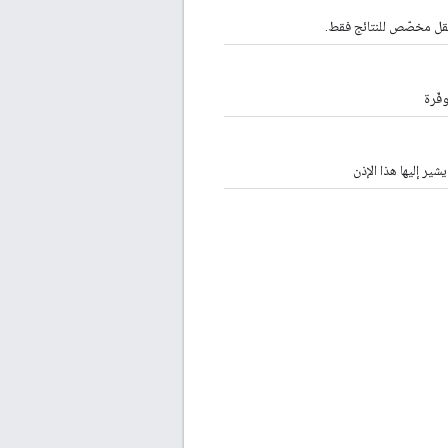
 الحقل مخصّص للنتائج فقط.
فّرة
ير إليها هذا الإذن