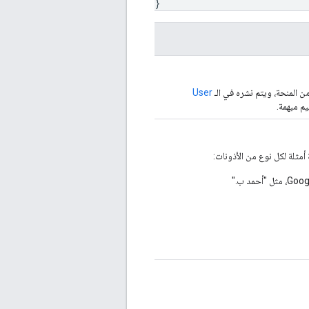
}
ن المنحة، ويتم نشره في الـ
User
يم مبهمة.