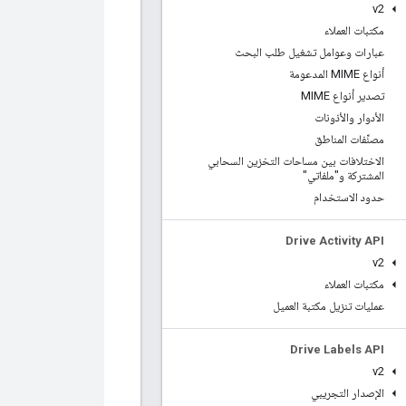
v2
مكتبات العملاء
عبارات وعوامل تشغيل طلب البحث
أنواع MIME المدعومة
تصدير أنواع MIME
الأدوار والأذونات
مصنِّفات المناطق
الاختلافات بين مساحات التخزين السحابي
المشتركة و"ملفاتي"
حدود الاستخدام
Drive Activity API
v2
مكتبات العملاء
عمليات تنزيل مكتبة العميل
Drive Labels API
v2
الإصدار التجريبي