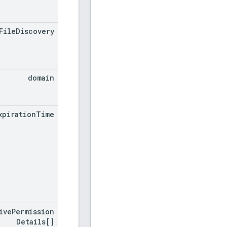
File
Discovery
domain
xpiration
Time
ive
Permission
Details[]