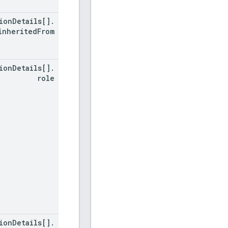
ion
Details[]
.
inherited
From
ion
Details[]
.
role
ion
Details[]
.