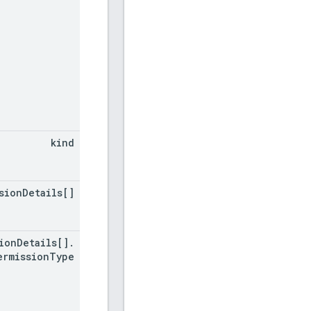
kind
sion
Details[]
ion
Details[]
.
ermission
Type