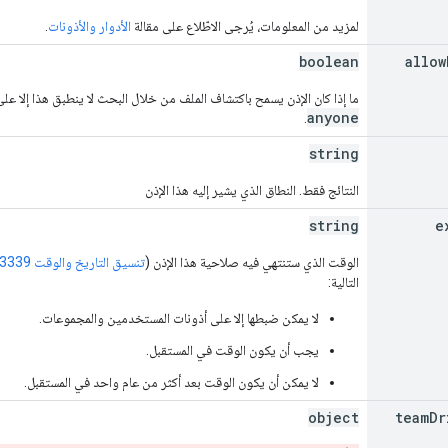
لمزيد من المعلومات، يُرجى الاطّلاع على مقالة
الأدوار والأذونات
.
boolean
allow
ما إذا كان الإذن يسمح باكتشاف الملف من خلال البحث لا ينطبق هذا إلا عل
anyone
.
string
النتائج فقط. النطاق الذي يشير إليه هذا الإذن
string
e
الوقت الذي ستنتهي فيه صلاحية هذا الإذن (
تنسيق التاريخ والوقت RFC 3339
التالية:
لا يمكن ضبطها إلا على أذونات المستخدمين والمجموعات.
يجب أن يكون الوقت في المستقبل.
لا يمكن أن يكون الوقت بعد أكثر من عام واحد في المستقبل.
object
team
Dr