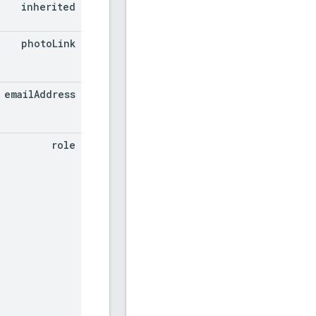
inherited
photo
Link
email
Address
role