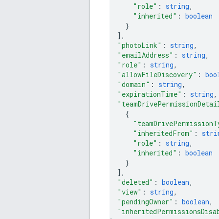
"role"
: 
string
,
"inherited"
: 
boolean
}
]
,
"photoLink"
: 
string
,
"emailAddress"
: 
string
,
"role"
: 
string
,
"allowFileDiscovery"
: 
boo
"domain"
: 
string
,
"expirationTime"
: 
string
,
"teamDrivePermissionDetai
{
"teamDrivePermissionT
"inheritedFrom"
: 
stri
"role"
: 
string
,
"inherited"
: 
boolean
}
]
,
"deleted"
: 
boolean
,
"view"
: 
string
,
"pendingOwner"
: 
boolean
,
"inheritedPermissionsDisa