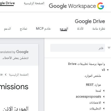
الصفحة الرئيسية
le Drive
Workspace
Google Drive
نظرة عامة
الأدلة
المرجع
خادم MCP
نماذج
الدعم
تتضمّن بعض الأخطاء.
واجهة برمجة تطبيقات Drive
v3
الصفحة الرئيسية
ce
ملخص الموارد
missions
موارد REST
لمحة
accessproposals
الاعتمادات
المورد: الإذن
التطبيقات