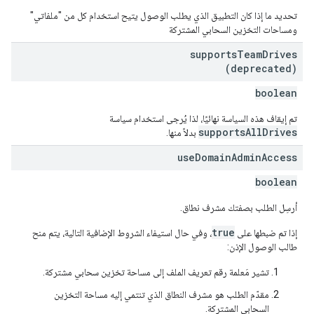
تحديد ما إذا كان التطبيق الذي يطلب الوصول يتيح استخدام كل من "ملفاتي"
ومساحات التخزين السحابي المشتركة
supports
Team
Drives
(deprecated)
boolean
تم إيقاف هذه السياسة نهائيًا، لذا يُرجى استخدام سياسة
supportsAllDrives
بدلاً منها.
use
Domain
Admin
Access
boolean
أرسِل الطلب بصفتك مشرف نطاق.
true
إذا تم ضبطها على
، وفي حال استيفاء الشروط الإضافية التالية، يتم منح
طالب الوصول الإذن:
تشير مَعلمة رقم تعريف الملف إلى مساحة تخزين سحابي مشتركة.
مقدّم الطلب هو مشرف النطاق الذي تنتمي إليه مساحة التخزين
السحابي المشتركة.