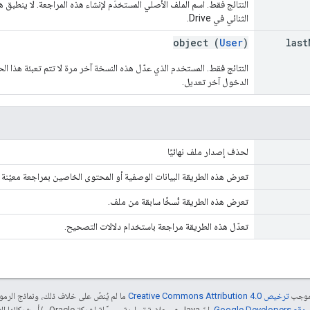
النتائج فقط. اسم الملف الأصلي المستخدَم لإنشاء هذه المراجعة. لا ينطبق ه
الثنائي في Drive.
object (
User
)
last
النتائج فقط. المستخدم الذي عدّل هذه النسخة آخر مرة لا تتم تعبئة هذا 
الدخول آخر تعديل.
لحذف إصدار ملف نهائيًا
تعرض هذه الطريقة البيانات الوصفية أو المحتوى الخاصين بمراجعة معيّن
تعرض هذه الطريقة نُسخًا سابقة من ملف.
تعدّل هذه الطريقة مراجعة باستخدام دلالات التصحيح.
بموجب
ترخيص Creative Commons Attribution 4.0‏
ما لم يُنصّ على خلاف ذلك، ونماذج الر
Google Dev‏
. إنّ Java هي علامة تجارية مسجَّلة لشركة Oracle و/أو شركائها التابعين.