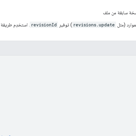
نسخة سابقة من ملف
وارد (مثل
revisions.update
) توفير
revisionId
. استخدِم طريقة