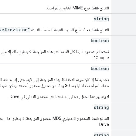
النتائج فقط. نوع MIME الخاص بالمراجعة.
string
ve#revision"
النتائج فقط. تحدّد نوع المورد. القيمة: السلسلة الثابتة
boolean
تُستخدَم لتحديد ما إذا كان قد تم نشر هذه المراجعة. لا ينطبق ذلك إلا 
Google".
boolean
تحديد ما إذا كان سيتم الاحتفاظ بهذه المراجعة إلى الأبد، حتى إذا لم تعُد ا
حذف المراجعة تلقائيًا بعد 30 يومًا من تحميل محتوى أحدث. يمكن ضبط ذلك على 200 مراجعة كحدّ أقصى لملف.
لا ينطبق هذا الحقل إلا على الملفات ذات المحتوى الثنائي في Drive.
string
النتائج فقط. المجموع الاختباري MD5 لمحتوى المراجعة
Drive.
string