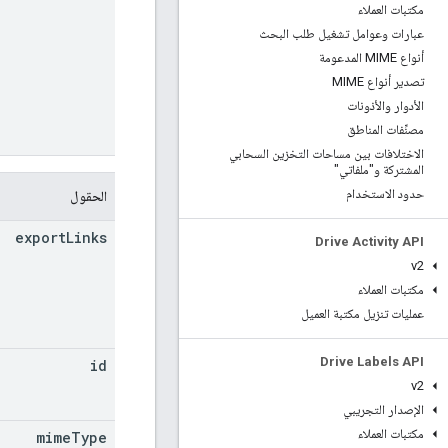
مكتبات العملاء
عبارات وعوامل تشغيل طلب البحث
أنواع MIME المدعومة
تصدير أنواع MIME
الأدوار والأذونات
مصنِّفات المناطق
الاختلافات بين مساحات التخزين السحابي
المشتركة و"ملفاتي"
حدود الاستخدام
الحقول
export
Links
Drive Activity API
v2
مكتبات العملاء
عمليات تنزيل مكتبة العميل
Drive Labels API
id
v2
الإصدار التجريبي
مكتبات العملاء
mime
Type