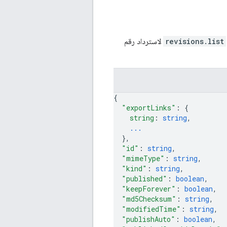
revisions.list
لاسترداد رقم
{
"exportLinks"
: 
{
string
: 
string
,
...
}
,
"id"
: 
string
,
"mimeType"
: 
string
,
"kind"
: 
string
,
"published"
: 
boolean
,
"keepForever"
: 
boolean
,
"md5Checksum"
: 
string
,
"modifiedTime"
: 
string
,
"publishAuto"
: 
boolean
,