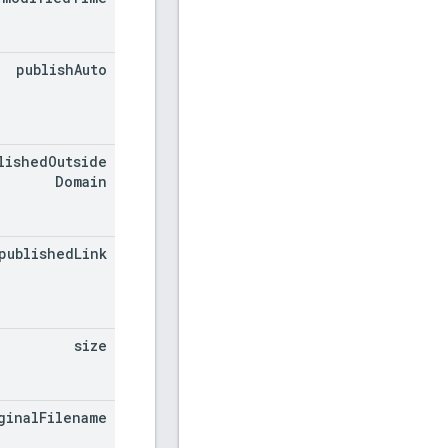
publish
Auto
lished
Outside
Domain
published
Link
size
ginal
Filename