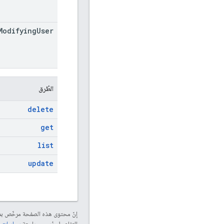
Modifying
User
الطُرق
delete
get
list
update
إنّ محتوى هذه الصفحة مرخّص 
التفاصيل، يُرجى مراجعة
سياسات موقع elopers