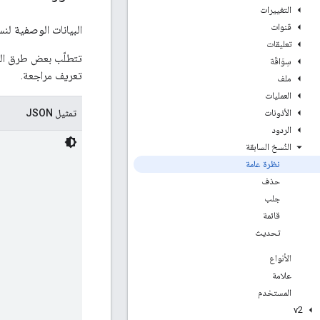
التغييرات
قنوات
البيانات الوصفية ل
تعليقات
تتطلّب بعض طرق الم
سِوَاقَة
تعريف مراجعة.
ملف
العمليات
تمثيل JSON
الأذونات
الردود
النُسخ السابقة
نظرة عامة
حذف
جلب
قائمة
تحديث
الأنواع
علامة
المستخدم
v2