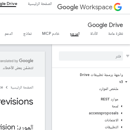
الصفحة الرئيسية
le Drive
Workspace
Google Drive
نظرة عامة
الأدلة
المرجع
خادم MCP
نماذج
الدعم
تتضمّن بعض الأخطاء.
واجهة برمجة تطبيقات Drive
v3
الصفحة الرئيسية
ce
ملخص الموارد
evisions
موارد REST
لمحة
accessproposals
الاعتمادات
المورد: Revision
التطبيقات