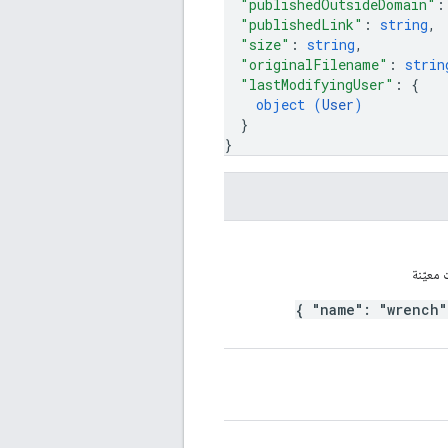
"publishedOutsideDomain"
:
"publishedLink"
: 
string
,
"size"
: 
string
,
"originalFilename"
: 
strin
"lastModifyingUser"
: 
{
object (
User
)
}
}
معيّنة
{ "name": "wrench"