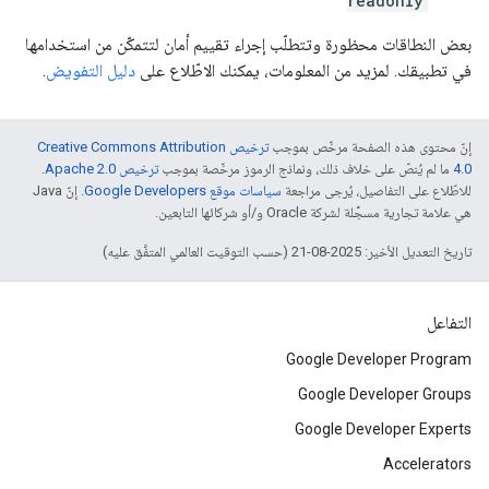
readonly
بعض النطاقات محظورة وتتطلّب إجراء تقييم أمان لتتمكّن من استخدامها
في تطبيقك. لمزيد من المعلومات، يمكنك الاطّلاع على
دليل التفويض
.
إنّ محتوى هذه الصفحة مرخّص بموجب
ترخيص Creative Commons Attribution
4.0‏
ما لم يُنصّ على خلاف ذلك، ونماذج الرموز مرخّصة بموجب
ترخيص Apache 2.0‏
.
للاطّلاع على التفاصيل، يُرجى مراجعة
سياسات موقع Google Developers‏
. إنّ Java
هي علامة تجارية مسجَّلة لشركة Oracle و/أو شركائها التابعين.
تاريخ التعديل الأخير: 2025-08-21 (حسب التوقيت العالمي المتفَّق عليه)
التفاعل
Google Developer Program
Google Developer Groups
Google Developer Experts
Accelerators