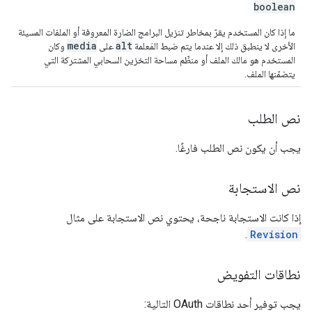
boolean
ما إذا كان المستخدم يقرّ بمخاطر تنزيل البرامج الضارة المعروفة أو الملفات المسيئة
media
alt
الأخرى لا ينطبق ذلك إلا عندما يتم ضبط المَعلمة
على
وكان
المستخدم هو مالك الملف أو منظّم مساحة التخزين السحابي المشتركة التي
يتضمّنها الملف.
نص الطلب
يجب أن يكون نص الطلب فارغًا.
نص الاستجابة
إذا كانت الاستجابة ناجحة، يحتوي نص الاستجابة على مثال
.
Revision
نطاقات التفويض
يجب توفير أحد نطاقات OAuth التالية: