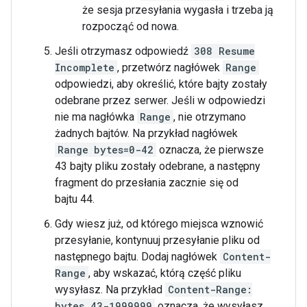
że sesja przesyłania wygasła i trzeba ją
rozpocząć od nowa.
Jeśli otrzymasz odpowiedź
308 Resume
Incomplete
, przetwórz nagłówek
Range
odpowiedzi, aby określić, które bajty zostały
odebrane przez serwer. Jeśli w odpowiedzi
nie ma nagłówka
Range
, nie otrzymano
żadnych bajtów. Na przykład nagłówek
Range
bytes=0-42
oznacza, że pierwsze
43 bajty pliku zostały odebrane, a następny
fragment do przesłania zacznie się od
bajtu 44.
Gdy wiesz już, od którego miejsca wznowić
przesyłanie, kontynuuj przesyłanie pliku od
następnego bajtu. Dodaj nagłówek
Content-
Range
, aby wskazać, którą część pliku
wysyłasz. Na przykład
Content-Range:
bytes 43-1999999
oznacza, że wysyłasz