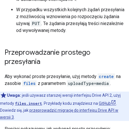
W przypadku wszystkich kolejnych żądań przesyłania
z możliwością wznowienia po rozpoczęciu żądania
używaj
PUT
. Te żądania przesyłają treści niezależnie
od wywoływanej metody.
Przeprowadzanie prostego
przesyłania
Aby wykonać proste przesyłanie, użyj metody
create
na
zasobie
files
z parametrem
uploadType=media
.
Uwaga:
jeśli używasz starszej wersji interfejsu Drive API 2, użyj
metody
files.insert
. Przykłady kodu znajdziesz na
GitHub
.
Dowiedz się, jak
przeprowadzić migrację do interfejsu Drive API w
wersji 3
.
Poniżej pokazujemy, jak wykonać proste przesyłanie: