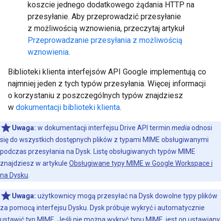
koszcie jednego dodatkowego żądania HTTP na
przesyłanie. Aby przeprowadzić przesyłanie
z możliwością wznowienia, przeczytaj artykuł
Przeprowadzanie przesyłania z możliwością
wznowienia
.
Biblioteki klienta interfejsów API Google implementują co
najmniej jeden z tych typów przesyłania. Więcej informacji
o korzystaniu z poszczególnych typów znajdziesz
w
dokumentacji biblioteki klienta
.
Uwaga:
w dokumentacji interfejsu Drive API termin
media
odnosi
się do wszystkich dostępnych plików z typami MIME obsługiwanymi
podczas przesyłania na Dysk. Listę obsługiwanych typów MIME
znajdziesz w artykule
Obsługiwane typy MIME w Google Workspace i
na Dysku
.
Uwaga:
użytkownicy mogą przesyłać na Dysk dowolne typy plików
za pomocą interfejsu Dysku. Dysk próbuje wykryć i automatycznie
ustawić typ MIME. Jeśli nie można wykryć typu MIME, jest on ustawiany