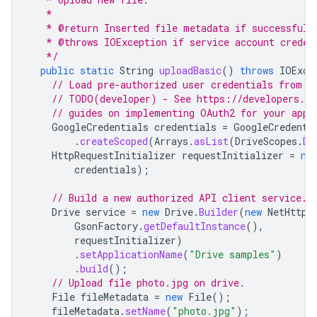
   *
   * @return Inserted file metadata if successful,
   * @throws IOException if service account creden
   */
public
static
String
uploadBasic
()
throws
IOExce
// Load pre-authorized user credentials from t
// TODO(developer) - See https://developers.go
// guides on implementing OAuth2 for your appl
GoogleCredentials
credentials
=
GoogleCredenti
.
createScoped
(
Arrays
.
asList
(
DriveScopes
.
DR
HttpRequestInitializer
requestInitializer
=
ne
credentials
);
// Build a new authorized API client service.
Drive
service
=
new
Drive
.
Builder
(
new
NetHttpT
GsonFactory
.
getDefaultInstance
(),
requestInitializer
)
.
setApplicationName
(
"Drive samples"
)
.
build
();
// Upload file photo.jpg on drive.
File
fileMetadata
=
new
File
();
fileMetadata
.
setName
(
"photo.jpg"
);