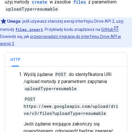
użyj metody
create
w zasobie
files
z parametrem
uploadType=resumable
.
Uwaga:
jeśli używasz starszej wersji interfejsu Drive API 2, użyj
metody
files.insert
. Przykłady kodu znajdziesz na
GitHub
.
Dowiedz się, jak
przeprowadzić migrację do interfejsu Drive API w
wersji 3
.
HTTP
Wyślij żądanie
POST
do identyfikatora URI
/upload metody z parametrem zapytania
uploadType=resumable
:
POST
https://www.googleapis.com/upload/dri
ve/v3/files?uploadType=resumable
Jeśli żądanie inicjujące zakończy się
powodzeniem, odpowiedź będzie zawierać