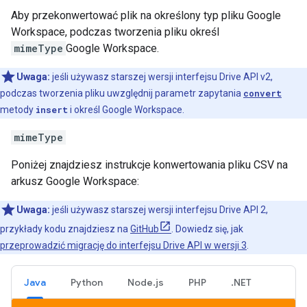
Aby przekonwertować plik na określony typ pliku Google
Workspace, podczas tworzenia pliku określ
mimeType
Google Workspace.
Uwaga:
jeśli używasz starszej wersji interfejsu Drive API v2,
podczas tworzenia pliku uwzględnij parametr zapytania
convert
metody
insert
i określ Google Workspace.
mimeType
Poniżej znajdziesz instrukcje konwertowania pliku CSV na
arkusz Google Workspace:
Uwaga:
jeśli używasz starszej wersji interfejsu Drive API 2,
przykłady kodu znajdziesz na
GitHub
. Dowiedz się, jak
przeprowadzić migrację do interfejsu Drive API w wersji 3
.
Java
Python
Node.js
PHP
.NET