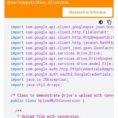
drive/snippets/drive_v3/src/main/java/UploadWithConversion.java
Wyświetl w GitHubie
import
com.google.api.client.googleapis.json.Googl
import
com.google.api.client.http.FileContent
;
import
com.google.api.client.http.HttpRequestIniti
import
com.google.api.client.http.javanet.NetHttpT
import
com.google.api.client.json.gson.GsonFactory
import
com.google.api.services.drive.Drive
;
import
com.google.api.services.drive.DriveScopes
;
import
com.google.api.services.drive.model.File
;
import
com.google.auth.http.HttpCredentialsAdapter
import
com.google.auth.oauth2.GoogleCredentials
;
import
java.io.IOException
;
import
java.util.Arrays
;
/* Class to demonstrate Drive's upload with conver
public
class
UploadWithConversion
{
/**
   * Upload file with conversion.