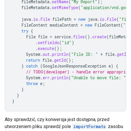
fileMetadata
.
setName
(
"My Report"
);
fileMetadata
.
setMimeType
(
"application/vnd.goog
java
.
io
.
File
filePath
=
new
java
.
io
.
File
(
"file
FileContent
mediaContent
=
new
FileContent
(
"te
try
{
File
file
=
service
.
files
().
create
(
fileMetad
.
setFields
(
"id"
)
.
execute
();
System
.
out
.
println
(
"File ID: "
+
file
.
getId
return
file
.
getId
();
}
catch
(
GoogleJsonResponseException
e
)
{
// TODO(developer) - handle error appropriat
System
.
err
.
println
(
"Unable to move file: "
+
throw
e
;
}
}
}
Aby sprawdzić, czy konwersja jest dostępna, przed
utworzeniem pliku sprawdź pole
importFormats
zasobu