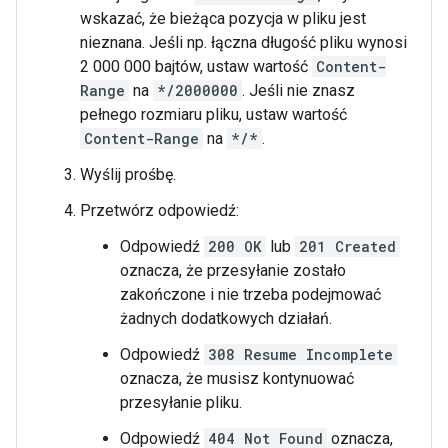
wskazać, że bieżąca pozycja w pliku jest
nieznana. Jeśli np. łączna długość pliku wynosi
2 000 000 bajtów, ustaw wartość
Content-
Range
na
*/2000000
. Jeśli nie znasz
pełnego rozmiaru pliku, ustaw wartość
Content-Range
na
*/*
.
Wyślij prośbę.
Przetwórz odpowiedź:
Odpowiedź
200 OK
lub
201 Created
oznacza, że przesyłanie zostało
zakończone i nie trzeba podejmować
żadnych dodatkowych działań.
Odpowiedź
308 Resume Incomplete
oznacza, że musisz kontynuować
przesyłanie pliku.
Odpowiedź
404 Not Found
oznacza,