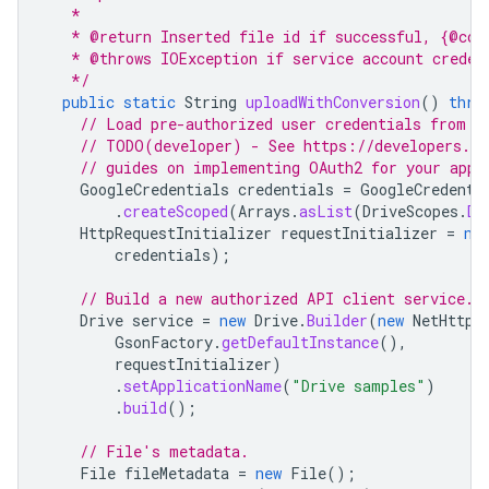
   *
   * @return Inserted file id if successful, {@cod
   * @throws IOException if service account creden
   */
public
static
String
uploadWithConversion
()
thro
// Load pre-authorized user credentials from t
// TODO(developer) - See https://developers.go
// guides on implementing OAuth2 for your appl
GoogleCredentials
credentials
=
GoogleCredenti
.
createScoped
(
Arrays
.
asList
(
DriveScopes
.
DR
HttpRequestInitializer
requestInitializer
=
ne
credentials
);
// Build a new authorized API client service.
Drive
service
=
new
Drive
.
Builder
(
new
NetHttpT
GsonFactory
.
getDefaultInstance
(),
requestInitializer
)
.
setApplicationName
(
"Drive samples"
)
.
build
();
// File's metadata.
File
fileMetadata
=
new
File
();