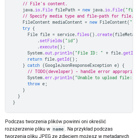
// File's content.
java
.
io
.
File
filePath
=
new
java
.
io
.
File
(
"file
// Specify media type and file-path for file.
FileContent
mediaContent
=
new
FileContent
(
"im
try
{
File
file
=
service
.
files
().
create
(
fileMetad
.
setFields
(
"id"
)
.
execute
();
System
.
out
.
println
(
"File ID: "
+
file
.
getId
return
file
.
getId
();
}
catch
(
GoogleJsonResponseException
e
)
{
// TODO(developer) - handle error appropriat
System
.
err
.
println
(
"Unable to upload file: "
throw
e
;
}
}
}
Podczas tworzenia plików powinni oni określić
rozszerzenie pliku w
name
. Na przykład podczas
tworzenia pliku JPEG ze zdjęciem możesz w metadanych