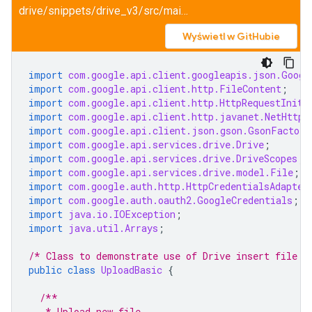
drive/snippets/drive_v3/src/main/java/UploadBasic.java
Wyświetl w GitHubie
import
com.google.api.client.googleapis.json.Googl
import
com.google.api.client.http.FileContent
;
import
com.google.api.client.http.HttpRequestIniti
import
com.google.api.client.http.javanet.NetHttpT
import
com.google.api.client.json.gson.GsonFactory
import
com.google.api.services.drive.Drive
;
import
com.google.api.services.drive.DriveScopes
;
import
com.google.api.services.drive.model.File
;
import
com.google.auth.http.HttpCredentialsAdapter
import
com.google.auth.oauth2.GoogleCredentials
;
import
java.io.IOException
;
import
java.util.Arrays
;
/* Class to demonstrate use of Drive insert file A
public
class
UploadBasic
{
/**
   * Upload new file.