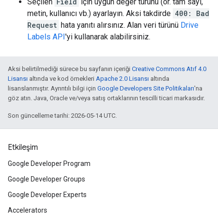
Seçilen
Field
için uygun değer türünü (ör. tam sayı,
metin, kullanıcı vb.) ayarlayın. Aksi takdirde
400: Bad
Request
hata yanıtı alırsınız. Alan veri türünü
Drive
Labels API
'yi kullanarak alabilirsiniz.
Aksi belirtilmediği sürece bu sayfanın içeriği
Creative Commons Atıf 4.0
Lisansı
altında ve kod örnekleri
Apache 2.0 Lisansı
altında
lisanslanmıştır. Ayrıntılı bilgi için
Google Developers Site Politikaları
'na
göz atın. Java, Oracle ve/veya satış ortaklarının tescilli ticari markasıdır.
Son güncelleme tarihi: 2026-05-14 UTC.
Etkileşim
Google Developer Program
Google Developer Groups
Google Developer Experts
Accelerators