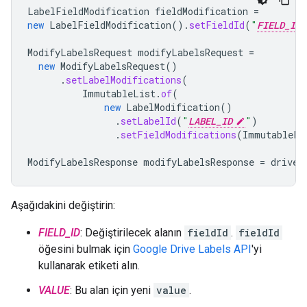
LabelFieldModification
fieldModification
=
new
LabelFieldModification
().
setFieldId
(
"
FIELD_ID
ModifyLabelsRequest
modifyLabelsRequest
=
new
ModifyLabelsRequest
()
.
setLabelModifications
(
ImmutableList
.
of
(
new
LabelModification
()
.
setLabelId
(
"
LABEL_ID
"
)
.
setFieldModifications
(
ImmutableLi
ModifyLabelsResponse
modifyLabelsResponse
=
driveS
Aşağıdakini değiştirin:
FIELD_ID
: Değiştirilecek alanın
fieldId
.
fieldId
öğesini bulmak için
Google Drive Labels API
'yi
kullanarak etiketi alın.
VALUE
: Bu alan için yeni
value
.