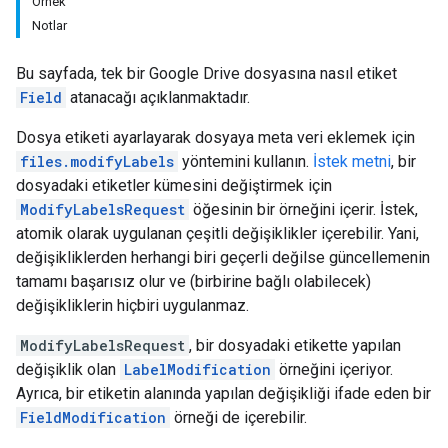
Örnek
Notlar
Bu sayfada, tek bir Google Drive dosyasına nasıl etiket
Field
atanacağı açıklanmaktadır.
Dosya etiketi ayarlayarak dosyaya meta veri eklemek için
files.modifyLabels
yöntemini kullanın.
İstek metni
, bir
dosyadaki etiketler kümesini değiştirmek için
ModifyLabelsRequest
öğesinin bir örneğini içerir. İstek,
atomik olarak uygulanan çeşitli değişiklikler içerebilir. Yani,
değişikliklerden herhangi biri geçerli değilse güncellemenin
tamamı başarısız olur ve (birbirine bağlı olabilecek)
değişikliklerin hiçbiri uygulanmaz.
ModifyLabelsRequest
, bir dosyadaki etikette yapılan
değişiklik olan
LabelModification
örneğini içeriyor.
Ayrıca, bir etiketin alanında yapılan değişikliği ifade eden bir
FieldModification
örneği de içerebilir.