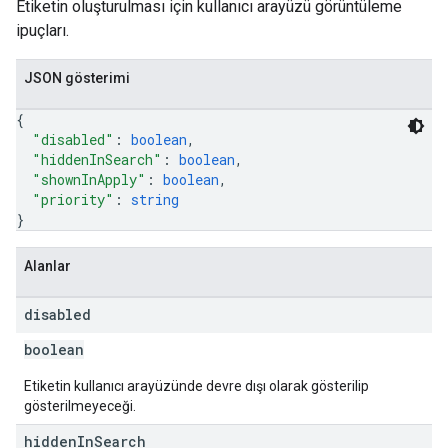
Etiketin oluşturulması için kullanıcı arayüzü görüntüleme
ipuçları.
JSON gösterimi
{
"disabled"
: 
boolean
,
"hiddenInSearch"
: 
boolean
,
"shownInApply"
: 
boolean
,
"priority"
: 
string
}
Alanlar
disabled
boolean
Etiketin kullanıcı arayüzünde devre dışı olarak gösterilip
gösterilmeyeceği.
hidden
In
Search