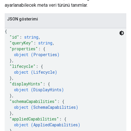
ayarlanabilecek meta veri türünü tanımlar.
JSON gösterimi
{
"id"
: 
string
,
"queryKey"
: 
string
,
"properties"
: 
{
object (
Properties
)
}
,
"lifecycle"
: 
{
object (
Lifecycle
)
}
,
"displayHints"
: 
{
object (
DisplayHints
)
}
,
"schemaCapabilities"
: 
{
object (
SchemaCapabilities
)
}
,
"appliedCapabilities"
: 
{
object (
AppliedCapabilities
)
}
,