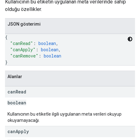
Kullanıcının bu etiketin uygulanan meta verilerinde sahip
olduğu özellikler.
JSON gösterimi
{
"canRead"
: 
boolean
,
"canApply"
: 
boolean
,
"canRemove"
: 
boolean
}
Alanlar
can
Read
boolean
Kullanıcının bu etiketle ilgili uygulanan meta verileri okuyup
okuyamayacağı.
can
Apply