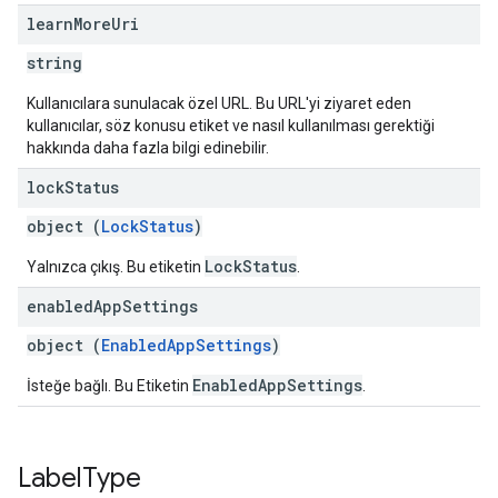
learn
More
Uri
string
Kullanıcılara sunulacak özel URL. Bu URL'yi ziyaret eden
kullanıcılar, söz konusu etiket ve nasıl kullanılması gerektiği
hakkında daha fazla bilgi edinebilir.
lock
Status
object (
LockStatus
)
LockStatus
Yalnızca çıkış. Bu etiketin
.
enabled
App
Settings
object (
EnabledAppSettings
)
EnabledAppSettings
İsteğe bağlı. Bu Etiketin
.
Label
Type