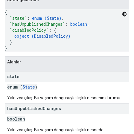
{
"state"
: 
enum (
State
)
,
"hasUnpublishedChanges"
: 
boolean
,
"disabledPolicy"
: 
{
object (
DisabledPolicy
)
}
}
Alanlar
state
enum (
State
)
Yalnızca çıkış. Bu yaşam döngüsüyle ilişkili nesnenin durumu.
has
Unpublished
Changes
boolean
Yalnızca çıkış. Bu yaşam döngüsüyle ilişkili nesnede