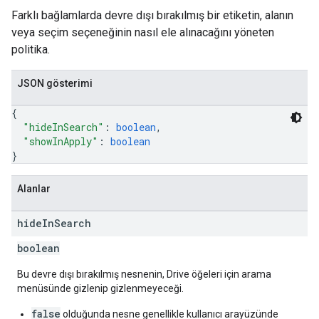
Farklı bağlamlarda devre dışı bırakılmış bir etiketin, alanın
veya seçim seçeneğinin nasıl ele alınacağını yöneten
politika.
JSON gösterimi
{
"hideInSearch"
: 
boolean
,
"showInApply"
: 
boolean
}
Alanlar
hide
In
Search
boolean
Bu devre dışı bırakılmış nesnenin, Drive öğeleri için arama
menüsünde gizlenip gizlenmeyeceği.
false
olduğunda nesne genellikle kullanıcı arayüzünde