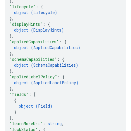
}
,
"lifecycle"
: 
{
object (
Lifecycle
)
}
,
"displayHints"
: 
{
object (
DisplayHints
)
}
,
"appliedCapabilities"
: 
{
object (
AppliedCapabilities
)
}
,
"schemaCapabilities"
: 
{
object (
SchemaCapabilities
)
}
,
"appliedLabelPolicy"
: 
{
object (
AppliedLabelPolicy
)
}
,
"fields"
: 
[
{
object (
Field
)
}
]
,
"learnMoreUri"
: 
string
,
"lockStatus"
: 
{