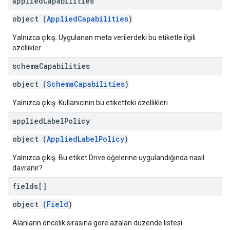
applied
Capabilities
object (
AppliedCapabilities
)
Yalnızca çıkış. Uygulanan meta verilerdeki bu etiketle ilgili
özellikler.
schema
Capabilities
object (
SchemaCapabilities
)
Yalnızca çıkış. Kullanıcının bu etiketteki özellikleri.
applied
Label
Policy
object (
AppliedLabelPolicy
)
Yalnızca çıkış. Bu etiket Drive öğelerine uygulandığında nasıl
davranır?
fields[]
object (
Field
)
Alanların öncelik sırasına göre azalan düzende listesi.