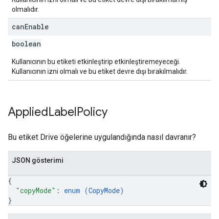
olmalıdır.
can
Enable
boolean
Kullanıcının bu etiketi etkinleştirip etkinleştiremeyeceği.
Kullanıcının izni olmalı ve bu etiket devre dışı bırakılmalıdır.
Applied
Label
Policy
Bu etiket Drive öğelerine uygulandığında nasıl davranır?
JSON gösterimi
{
"copyMode"
: 
enum (
CopyMode
)
}