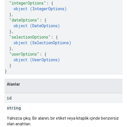
"integerOptions"
: 
{
object (
IntegerOptions
)
}
,
"dateOptions"
: 
{
object (
DateOptions
)
}
,
"selectionOptions"
: 
{
object (
SelectionOptions
)
}
,
"userOptions"
: 
{
object (
UserOptions
)
}
}
Alanlar
id
string
Yalnızca çıkış. Bir alanın; bir etiket veya kitaplık içinde benzersiz
olan anahtarı.