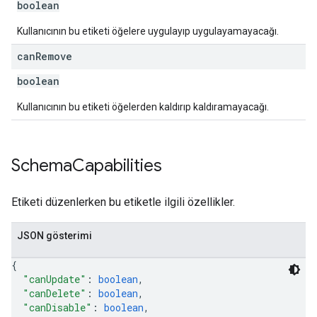
boolean
Kullanıcının bu etiketi öğelere uygulayıp uygulayamayacağı.
can
Remove
boolean
Kullanıcının bu etiketi öğelerden kaldırıp kaldıramayacağı.
Schema
Capabilities
Etiketi düzenlerken bu etiketle ilgili özellikler.
JSON gösterimi
{
"canUpdate"
: 
boolean
,
"canDelete"
: 
boolean
,
"canDisable"
: 
boolean
,