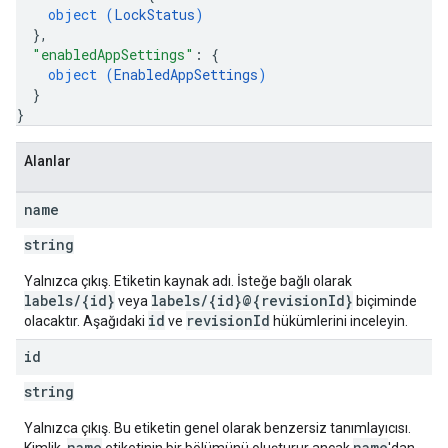
object (
LockStatus
)
}
,
"enabledAppSettings"
: 
{
object (
EnabledAppSettings
)
}
}
Alanlar
name
string
Yalnızca çıkış. Etiketin kaynak adı. İsteğe bağlı olarak
labels/{id}
labels/{id}@{revisionId}
veya
biçiminde
id
revisionId
olacaktır. Aşağıdaki
ve
hükümlerini inceleyin.
id
string
Yalnızca çıkış. Bu etiketin genel olarak benzersiz tanımlayıcısı.
name
name