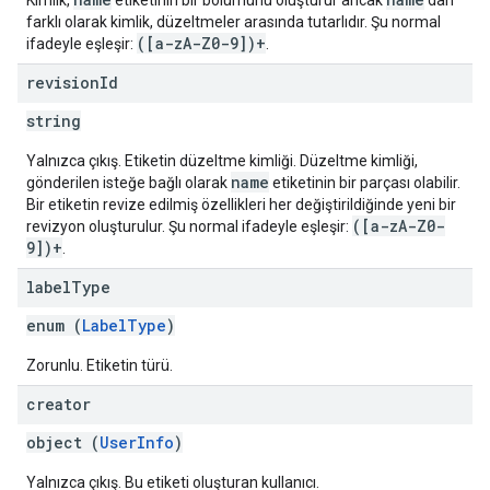
Kimlik,
etiketinin bir bölümünü oluşturur ancak
'dan
farklı olarak kimlik, düzeltmeler arasında tutarlıdır. Şu normal
([a-zA-Z0-9])+
ifadeyle eşleşir:
.
revision
Id
string
Yalnızca çıkış. Etiketin düzeltme kimliği. Düzeltme kimliği,
name
gönderilen isteğe bağlı olarak
etiketinin bir parçası olabilir.
Bir etiketin revize edilmiş özellikleri her değiştirildiğinde yeni bir
([a-zA-Z0-
revizyon oluşturulur. Şu normal ifadeyle eşleşir:
9])+
.
label
Type
enum (
LabelType
)
Zorunlu. Etiketin türü.
creator
object (
UserInfo
)
Yalnızca çıkış. Bu etiketi oluşturan kullanıcı.