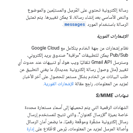
رسالة إلكترونية تحتوي على المُرسِل والمستلِمين والموضوع
والنص الأساسي بعد إنشاء رسالة، لا يمكن تغييرها. يتم تمثيل
الرسالة باستخدام المورد
messages
.
الإشعارات الفورية
نظام إشعارات من جهة الخادم يتكامل مع Google Cloud
Pub/Sub يمكن للتطبيقات "مراقبة" صندوق بريد إلكتروني،
وسترسل Gmail API تلقائيًا ويب هوك أو تنبيهات عند حدوث أي
تغيير (مثل وصول رسالة إلكترونية جديدة)، ما يغني التطبيق عن
طلب البيانات من الخادم بشكل مستمر للحصول على آخر الأخبار.
لمزيد من المعلومات، راجِع مقالة
الإشعارات الفورية
.
شهادات S/MIME
الشهادات الرقمية التي يتم تحميلها إلى أسماء مستعارة محددة
خاصة بميزة "الإرسال كعنوان"، والتي تتيح للمستخدم إرسال
رسائل إلكترونية مشفَّرة وموقَّعة رقميًا، ما يضمن أمان الرسائل
وأصالة المرسل لمزيد من المعلومات، يُرجى الاطّلاع على
إدارة