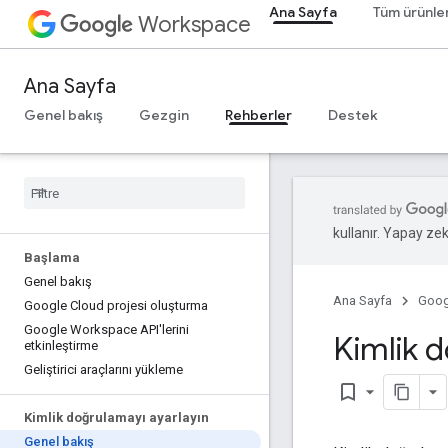
Ana Sayfa
Tüm ürünle
Workspace
Ana Sayfa
Genel bakış
Gezgin
Rehberler
Destek
kullanır. Yapay zeka
Başlama
Genel bakış
Ana Sayfa
Goog
Google Cloud projesi oluşturma
Google Workspace API'lerini
Kimlik 
etkinleştirme
Geliştirici araçlarını yükleme
bookmark_border
Kimlik doğrulamayı ayarlayın
Genel bakış