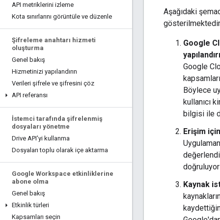
API metriklerini izleme
Aşağıdaki şemada
Kota sınırlarını görüntüle ve düzenle
gösterilmektedir
Şifreleme anahtarı hizmeti
Google Cl
oluşturma
yapılandır
Genel bakış
Google Clo
Hizmetinizi yapılandırın
kapsamların
Verileri şifrele ve şifresini çöz
Böylece uy
API referansı
kullanıcı k
bilgisi ile 
İstemci tarafında şifrelenmiş
dosyaları yönetme
Erişim içi
Drive API'yi kullanma
Uygulamanız
Dosyaları toplu olarak içe aktarma
değerlendir
doğruluyor
Google Workspace etkinliklerine
abone olma
Kaynak is
Genel bakış
kaynakları
Etkinlik türleri
kaydettiğin
Kapsamları seçin
Google'dan