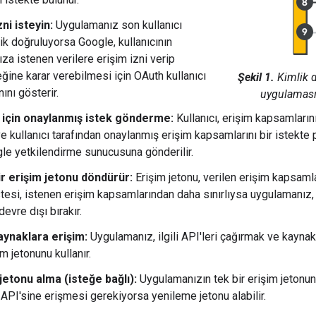
zni isteyin:
Uygulamanız son kullanıcı
ik doğruluyorsa Google, kullanıcının
za istenen verilere erişim izni verip
ine karar verebilmesi için OAuth kullanıcı
Şekil 1.
Kimlik 
nını gösterir.
uygulaması
 için onaylanmış istek gönderme:
Kullanıcı, erişim kapsamları
 ve kullanıcı tarafından onaylanmış erişim kapsamlarını bir istekte 
gle yetkilendirme sunucusuna gönderilir.
ir erişim jetonu döndürür:
Erişim jetonu, verilen erişim kapsamlar
tesi, istenen erişim kapsamlarından daha sınırlıysa uygulamanız, 
devre dışı bırakır.
aynaklara erişim:
Uygulamanız, ilgili API'leri çağırmak ve kayna
im jetonunu kullanır.
etonu alma (isteğe bağlı):
Uygulamanızın tek bir erişim jetonu
 API'sine erişmesi gerekiyorsa yenileme jetonu alabilir.