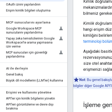
Kimlik doğrulama
OAuth iznini yapılandırın
mekanizmalardır
Erişim kimlik bilgileri oluşturma
bilmeniz gereken
MCP sunucularını ayarlama
Kimlik doğrula
Google Workspace MCP
hangi erişim düz
sunucularını yapılandırma
kimliğini belirle
Yapay zeka temsilcilerinin Google
terminoloji böl
Workspace'te arama yapmasına
izin verme
Aşağıdaki basitl
MCP sunucuları için güvenliği
yapılandırma
rezervasyonunuzu
size otel anahtar
AI ile derleyin
erişmenizi sağla
Genel bakış
Not:
Bu genel bakışta
Büyük dil modellerini (LLM'ler) kullanma
bilgiler diğer Google API'l
Erişimi ve kullanımı yönetme
API'ler için kimlik bilgilerini yönetin
İşleme gen
API'leri görüntüleme ve devre dışı
bırakma