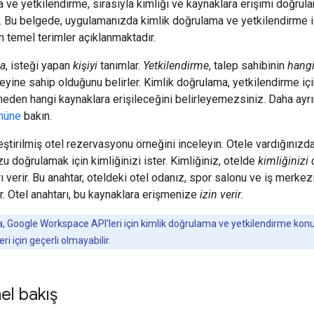
 ve yetkilendirme, sırasıyla kimliği ve kaynaklara erişimi doğrula
. Bu belgede, uygulamanızda kimlik doğrulama ve yetkilendirme 
 temel terimler açıklanmaktadır.
ma
, isteği yapan
kişiyi
tanımlar.
Yetkilendirme
, talep sahibinin
hang
eyine sahip olduğunu belirler. Kimlik doğrulama, yetkilendirme içi
meden hangi kaynaklara erişileceğini belirleyemezsiniz. Daha ayrınt
ümüne
bakın.
eştirilmiş otel rezervasyonu örneğini inceleyin. Otele vardığınızd
 doğrulamak için kimliğinizi ister. Kimliğiniz, otelde
kimliğinizi
ı verir. Bu anahtar, oteldeki otel odanız, spor salonu ve iş merkezi
r. Otel anahtarı, bu kaynaklara erişmenize
izin verir
.
, Google Workspace API'leri için kimlik doğrulama ve yetkilendirme konul
eri için geçerli olmayabilir.
el bakış