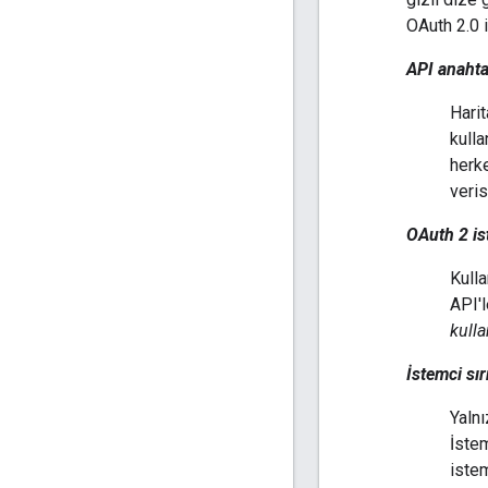
OAuth 2.0 
API anahta
Harit
kulla
herk
veris
OAuth 2 is
Kulla
API'l
kulla
İstemci sır
Yaln
İstem
istem