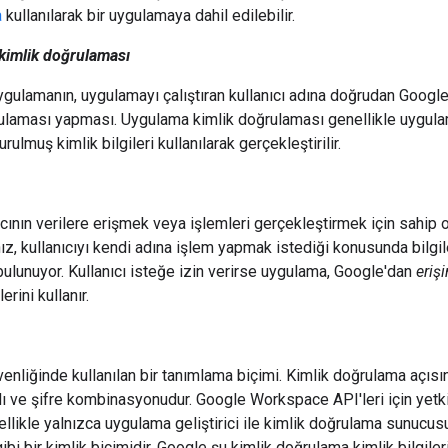
a
kullanılarak bir uygulamaya dahil edilebilir.
kimlik doğrulaması
ygulamanın, uygulamayı çalıştıran kullanıcı adına doğrudan Googl
ulaması yapması. Uygulama kimlik doğrulaması genellikle uygul
urulmuş kimlik bilgileri kullanılarak gerçekleştirilir.
ıcının verilere erişmek veya işlemleri gerçekleştirmek için sahip o
z, kullanıcıyı kendi adına işlem yapmak istediği konusunda bilgi
bulunuyor. Kullanıcı isteğe izin verirse uygulama, Google'dan
eriş
lerini kullanır.
enliğinde kullanılan bir tanımlama biçimi. Kimlik doğrulama açısın
adı ve şifre kombinasyonudur. Google Workspace API'leri için yetk
ellikle yalnızca uygulama geliştirici ile kimlik doğrulama sunucus
gibi bir kimlik biçimidir. Google şu kimlik doğrulama kimlik bilgiler