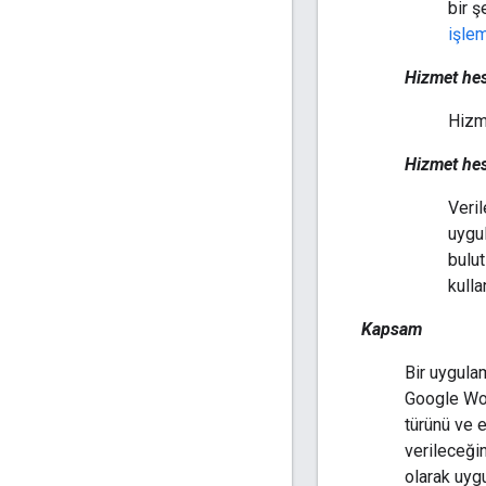
bir ş
işle
Hizmet hes
Hizme
Hizmet he
Veril
uygul
bulut
kulla
Kapsam
Bir uygula
Google Wor
türünü ve e
verileceğin
olarak uyg