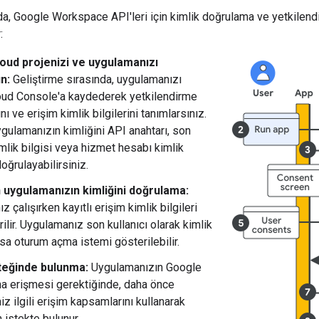
, Google Workspace API'leri için kimlik doğrulama ve yetkilendir
:
oud projenizi ve uygulamanızı
ın:
Geliştirme sırasında, uygulamanızı
ud Console'a kaydederek yetkilendirme
ı ve erişim kimlik bilgilerini tanımlarsınız.
gulamanızın kimliğini API anahtarı, son
imlik bilgisi veya hizmet hesabı kimlik
doğrulayabilirsiniz.
n uygulamanızın kimliğini doğrulama:
 çalışırken kayıtlı erişim kimlik bilgileri
ilir. Uygulamanız son kullanıcı olarak kimlik
sa oturum açma istemi gösterilebilir.
teğinde bulunma:
Uygulamanızın Google
na erişmesi gerektiğinde, daha önce
iz ilgili erişim kapsamlarını kullanarak
 istekte bulunur.