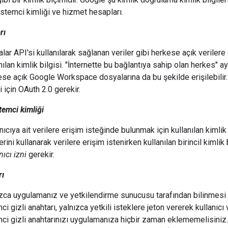
istemci kimliği ve hizmet hesapları.
rı
alar API'si kullanılarak sağlanan veriler gibi herkese açık veriler
nılan kimlik bilgisi. "İnternette bu bağlantıya sahip olan herkes" ay
ese açık Google Workspace dosyalarına da bu şekilde erişilebil
i için OAuth 2.0 gerekir.
temci kimliği
nıcıya ait verilere erişim isteğinde bulunmak için kullanılan kiml
erini kullanarak verilere erişim istenirken kullanılan birincil kimlik b
nıcı izni
gerekir.
rı
ızca uygulamanız ve yetkilendirme sunucusu tarafından bilinmesi 
ci gizli anahtarı, yalnızca yetkili isteklere jeton vererek kullanıcı
ci gizli anahtarınızı uygulamanıza hiçbir zaman eklememelisiniz. 