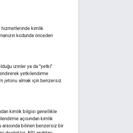
e hizmetlerinde kimlik
amanızın kodunda önceden
lduğu izinler ya da "yetki".
lendirerek yetkilendirme
im jetonu
almak için benzersiz
dan kimlik bilgisi genellikle
ilendirme açısından kimlik
u arasında bilinen benzersiz bir
ini destekler: API anahtarı,