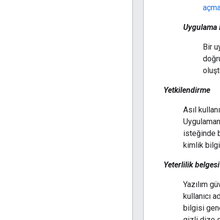
açm
Uygulama 
Bir u
doğr
oluşt
Yetkilendirme
Asıl kullan
Uygulamanı
isteğinde 
kimlik bilgi
Yeterlilik belgesi
Yazılım güv
kullanıcı 
bilgisi gen
gizli dize 