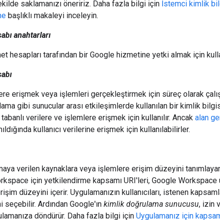
ekilde saklamanızı öneririz. Daha fazla bilgi için
İstemci kimlik bil
me
başlıklı makaleyi inceleyin.
abı anahtarları
t hesapları tarafından bir Google hizmetine yetki almak için kullan
sabı
ere erişmek veya işlemleri gerçekleştirmek için süreç olarak çalış
ama gibi sunucular arası etkileşimlerde kullanılan bir kimlik bilgi
 tabanlı verilere ve işlemlere erişmek için kullanılır. Ancak
alan ge
nıldığında kullanıcı verilerine erişmek için kullanılabilirler.
maya verilen kaynaklara veya işlemlere erişim düzeyini tanımlayan
kspace için yetkilendirme kapsamı URI'leri, Google Workspace uy
rişim düzeyini içerir. Uygulamanızın kullanıcıları, istenen kapsaml
i seçebilir. Ardından Google'ın
kimlik doğrulama sunucusu
, izin
ulamanıza döndürür. Daha fazla bilgi için
Uygulamanız için kaps