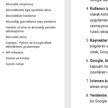
Abonelik oluşturma
Kullanıcı i
Aboneliklerle ilgili ayrıntıları alma
olarak kiml
Abonelikleri listeleme
uygulamanı
Aboneliği güncelleme veya yenileme
vermeyeceğ
Hataları çözme ve aboneliği yeniden
rızası ekra
etkinleştirme
Abonelik silme
Kaynaklar
Deneyin - Python ile Google Meet
bilgilerini
etkinliklerini gözlemleyin
istek, Goo
API referansı
Sınırlar ve kotalar
Google, b
Sürüm notları
kapsam lis
özellikleri 
İstenen k
alınan eriş
Yenileme j
bir Google