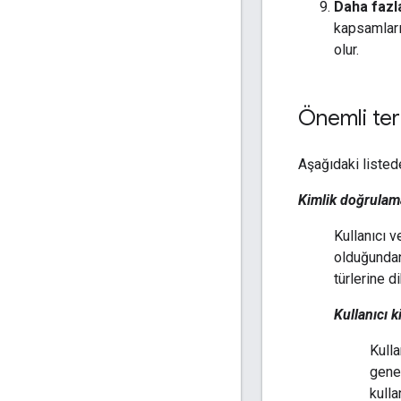
Daha fazl
kapsamları
olur.
Önemli ter
Aşağıdaki listed
Kimlik doğrulam
Kullanıcı 
olduğundan
türlerine d
Kullanıcı 
Kulla
genel
kulla