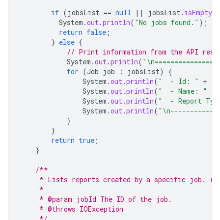
if
(
jobsList
==
null
||
jobsList
.
isEmpty
(
System
.
out
.
println
(
"No jobs found."
);
return
false
;
}
else
{
// Print information from the API resp
System
.
out
.
println
(
"\n================
for
(
Job
job
:
jobsList
)
{
System
.
out
.
println
(
"  - Id: "
+
jo
System
.
out
.
println
(
"  - Name: "
+
System
.
out
.
println
(
"  - Report Typ
System
.
out
.
println
(
"\n------------
}
}
return
true
;
}
/**
     * Lists reports created by a specific job. (r
     *
     * @param jobId The ID of the job.
     * @throws IOException
     */