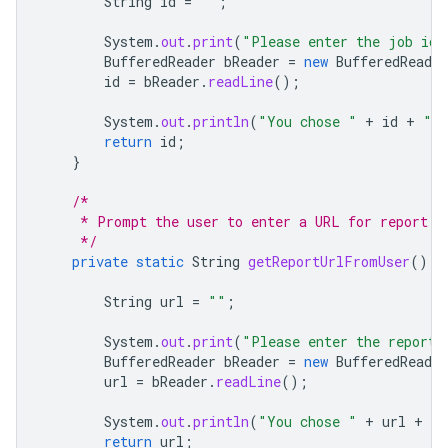
String
id
=
""
;
System
.
out
.
print
(
"Please enter the job id 
BufferedReader
bReader
=
new
BufferedReader
id
=
bReader
.
readLine
();
System
.
out
.
println
(
"You chose "
+
id
+
" a
return
id
;
}
/*
     * Prompt the user to enter a URL for report d
     */
private
static
String
getReportUrlFromUser
()
t
String
url
=
""
;
System
.
out
.
print
(
"Please enter the report 
BufferedReader
bReader
=
new
BufferedReader
url
=
bReader
.
readLine
();
System
.
out
.
println
(
"You chose "
+
url
+
" 
return
url
;