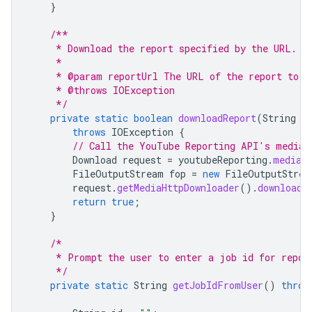
}
/**
     * Download the report specified by the URL. (
     *
     * @param reportUrl The URL of the report to b
     * @throws IOException
     */
private
static
boolean
downloadReport
(
String
r
throws
IOException
{
// Call the YouTube Reporting API's media.
Download
request
=
youtubeReporting
.
media
(
FileOutputStream
fop
=
new
FileOutputStrea
request
.
getMediaHttpDownloader
().
download
(
return
true
;
}
/*
     * Prompt the user to enter a job id for repor
     */
private
static
String
getJobIdFromUser
()
throw