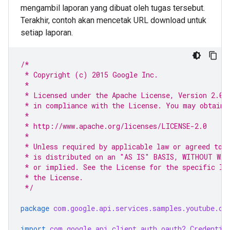
mengambil laporan yang dibuat oleh tugas tersebut.
Terakhir, contoh akan mencetak URL download untuk
setiap laporan.
/*
 * Copyright (c) 2015 Google Inc.
 *
 * Licensed under the Apache License, Version 2.0 
 * in compliance with the License. You may obtain 
 *
 * http://www.apache.org/licenses/LICENSE-2.0
 *
 * Unless required by applicable law or agreed to 
 * is distributed on an "AS IS" BASIS, WITHOUT WAR
 * or implied. See the License for the specific la
 * the License.
 */
package
com.google.api.services.samples.youtube.cm
import
com.google.api.client.auth.oauth2.Credentia