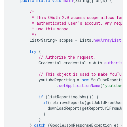
public
static
void
main
(
String
[]
args
)
{
/*
         * This OAuth 2.0 access scope allows for 
         * authenticated user's account. Any reque
         * use this scope.
         */
List<String>
scopes
=
Lists
.
newArrayList
(
"
try
{
// Authorize the request.
Credential
credential
=
Auth
.
authorize
// This object is used to make YouTube
youtubeReporting
=
new
YouTubeReportin
.
setApplicationName
(
"youtube-c
if
(
listReportingJobs
())
{
if
(
retrieveReports
(
getJobIdFromUser
(
downloadReport
(
getReportUrlFromUse
}
}
}
catch
(
GoogleJsonResponseException
e
)
{