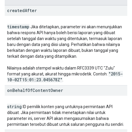
created
After
timestamp
Jika ditetapkan, parameter ini akan menunjukkan
bahwa respons API hanya boleh berisi laporan yang dibuat
setelah tanggal dan waktu yang ditentukan, termasuk laporan
baru dengan data yang diisi ulang. Perhatikan bahwa nilainya
berkaitan dengan waktu laporan dibuat, bukan tanggal yang
terkait dengan data yang ditampilkan.
Nilainya adalah stempel waktu dalam RFC3339 UTC "Zulu"
"2015-
format yang akurat, akurat hingga mikrodetik. Contoh:
10-02T15:01:23
.
045678Z"
.
on
Behalf
Of
Content
Owner
string
ID pemilik konten yang untuknya permintaan API
dibuat. Jika permintaan tidak menetapkan nilai untuk
parameter ini, server API akan mengasumsikan bahwa
permintaan tersebut dibuat untuk saluran pengguna itu sendiri.