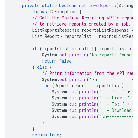
private
static
boolean
retrieveReports
(
String
throws
IOException
{
// Call the YouTube Reporting API's report
// to retrieve reports created by a job.
ListReportsResponse
reportsListResponse
=
List<Report>
reportslist
=
reportsListResp
if
(
reportslist
==
null
||
reportslist
.
isE
System
.
out
.
println
(
"No reports found."
return
false
;
}
else
{
// Print information from the API resp
System
.
out
.
println
(
"\n============= Re
for
(
Report
report
:
reportslist
)
{
System
.
out
.
println
(
"  - Id: "
+
re
System
.
out
.
println
(
"  - From: "
+
System
.
out
.
println
(
"  - To: "
+
re
System
.
out
.
println
(
"  - Download U
System
.
out
.
println
(
"\n------------
}
}
return
true
;