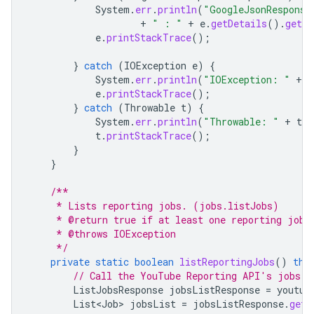
System
.
err
.
println
(
"GoogleJsonResponse
+
" : "
+
e
.
getDetails
().
getMe
e
.
printStackTrace
();
}
catch
(
IOException
e
)
{
System
.
err
.
println
(
"IOException: "
+
e
e
.
printStackTrace
();
}
catch
(
Throwable
t
)
{
System
.
err
.
println
(
"Throwable: "
+
t
.
g
t
.
printStackTrace
();
}
}
/**
     * Lists reporting jobs. (jobs.listJobs)
     * @return true if at least one reporting job 
     * @throws IOException
     */
private
static
boolean
listReportingJobs
()
thr
// Call the YouTube Reporting API's jobs.l
ListJobsResponse
jobsListResponse
=
youtub
List<Job>
jobsList
=
jobsListResponse
.
getJ