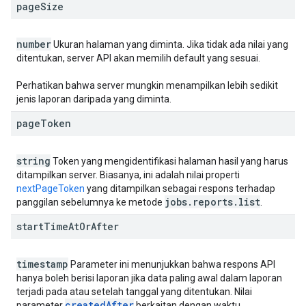
page
Size
number
Ukuran halaman yang diminta. Jika tidak ada nilai yang
ditentukan, server API akan memilih default yang sesuai.
Perhatikan bahwa server mungkin menampilkan lebih sedikit
jenis laporan daripada yang diminta.
page
Token
string
Token yang mengidentifikasi halaman hasil yang harus
ditampilkan server. Biasanya, ini adalah nilai properti
nextPageToken
yang ditampilkan sebagai respons terhadap
jobs
.
reports
.
list
panggilan sebelumnya ke metode
.
start
Time
At
Or
After
timestamp
Parameter ini menunjukkan bahwa respons API
hanya boleh berisi laporan jika data paling awal dalam laporan
terjadi pada atau setelah tanggal yang ditentukan. Nilai
created
After
parameter
berkaitan dengan waktu