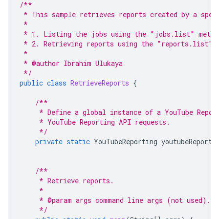
/**
 * This sample retrieves reports created by a spec
 *
 * 1. Listing the jobs using the "jobs.list" metho
 * 2. Retrieving reports using the "reports.list" 
 *
 * @author Ibrahim Ulukaya
 */
public
class
RetrieveReports
{
/**
     * Define a global instance of a YouTube Repor
     * YouTube Reporting API requests.
     */
private
static
YouTubeReporting
youtubeReporti
/**
     * Retrieve reports.
     *
     * @param args command line args (not used).
     */