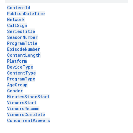
Content
Id
Publish
Date
Time
Network
Call
Sign
Series
Title
Season
Number
Program
Title
Episode
Number
Content
Length
Platform
Device
Type
Content
Type
Program
Type
Age
Group
Gender
Minutes
Since
Start
Viewers
Start
Viewers
Resume
Viewers
Complete
Concurrent
Viewers