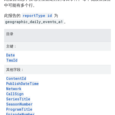
中可能有多个行。
此报告的
reportType id
为
geographic_daily_events_a1
。
目录
主键：
Date
Tms
Id
其他字段：
Content
Id
Publish
Date
Time
Network
Call
Sign
Series
Title
Season
Number
Program
Title
Episode
Number