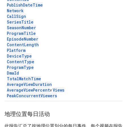
Publish
Date
Time
Network
Call
Sign
Series
Title
Season
Number
Program
Title
Episode
Number
Content
Length
Platform
Device
Type
Content
Type
Program
Type
Dma
Id
Total
Watch
Time
Average
View
Duration
Average
View
Percent
Views
v
Peak
Concurrent
Viewers
地理位置每日活动
此报告汇总了按地理位置划分的每日事件。每个视频在报告