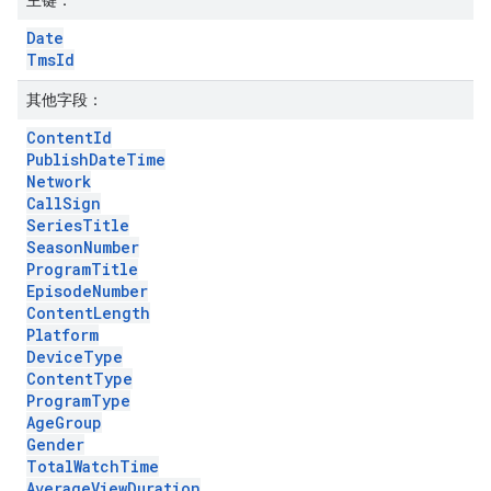
主键：
Date
Tms
Id
其他字段：
Content
Id
Publish
Date
Time
Network
Call
Sign
Series
Title
Season
Number
Program
Title
Episode
Number
Content
Length
Platform
Device
Type
Content
Type
Program
Type
Age
Group
Gender
Total
Watch
Time
Average
View
Duration