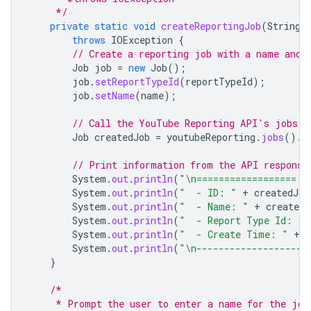
     */
private
static
void
createReportingJob
(
String
throws
IOException
{
// Create a reporting job with a name and 
Job
job
=
new
Job
();
job
.
setReportTypeId
(
reportTypeId
);
job
.
setName
(
name
);
// Call the YouTube Reporting API's jobs.c
Job
createdJob
=
youtubeReporting
.
jobs
().
c
// Print information from the API response
System
.
out
.
println
(
"\n================== C
System
.
out
.
println
(
"  - ID: "
+
createdJob
System
.
out
.
println
(
"  - Name: "
+
createdJ
System
.
out
.
println
(
"  - Report Type Id: "
System
.
out
.
println
(
"  - Create Time: "
+
c
System
.
out
.
println
(
"\n--------------------
}
/*
     * Prompt the user to enter a name for the job