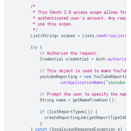
/*
         * This OAuth 2.0 access scope allows for 
         * authenticated user's account. Any reque
         * use this scope.
         */
List<String>
scopes
=
Lists
.
newArrayList
(
"
try
{
// Authorize the request.
Credential
credential
=
Auth
.
authorize
// This object is used to make YouTube
youtubeReporting
=
new
YouTubeReportin
.
setApplicationName
(
"youtube-c
// Prompt the user to specify the name
String
name
=
getNameFromUser
();
if
(
listReportTypes
())
{
createReportingJob
(
getReportTypeIdFr
}
}
catch
(
GoogleJsonResponseException
e
)
{