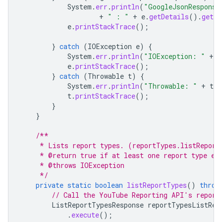
System
.
err
.
println
(
"GoogleJsonResponse
+
" : "
+
e
.
getDetails
().
getMe
e
.
printStackTrace
();
}
catch
(
IOException
e
)
{
System
.
err
.
println
(
"IOException: "
+
e
e
.
printStackTrace
();
}
catch
(
Throwable
t
)
{
System
.
err
.
println
(
"Throwable: "
+
t
.
g
t
.
printStackTrace
();
}
}
/**
     * Lists report types. (reportTypes.listReport
     * @return true if at least one report type ex
     * @throws IOException
     */
private
static
boolean
listReportTypes
()
throw
// Call the YouTube Reporting API's report
ListReportTypesResponse
reportTypesListRes
.
execute
();