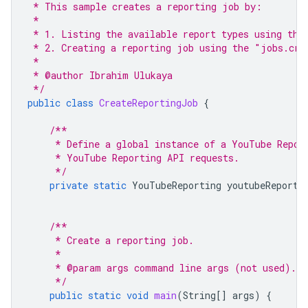
 * This sample creates a reporting job by:
 *
 * 1. Listing the available report types using the
 * 2. Creating a reporting job using the "jobs.cre
 *
 * @author Ibrahim Ulukaya
 */
public
class
CreateReportingJob
{
/**
     * Define a global instance of a YouTube Repor
     * YouTube Reporting API requests.
     */
private
static
YouTubeReporting
youtubeReporti
/**
     * Create a reporting job.
     *
     * @param args command line args (not used).
     */
public
static
void
main
(
String
[]
args
)
{