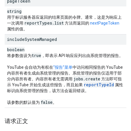
page
Token
string
用于标识服务器应返回的结果页面的令牌。通常，这是为响应上
report
Types
.
list
一次调用
方法而返回的
nextPageToken
属性的值。
include
System
Managed
boolean
true
将参数值设为
，即表示 API 响应应列出由系统管理的报告。
YouTube 会自动为有权在
“报告”菜单
中访问相同报告的 YouTube
内容所有者生成由系统管理的报告。系统管理的报告仅适用于部
jobs
.
create
分内容所有者。内容所有者无需调用
方法即可指
report
Type
Id
示 YouTube 开始生成这些报告，而且如果
属性
标识由系统管理的报告，该方法会返回错误。
false
该参数的默认值为
。
请求正文