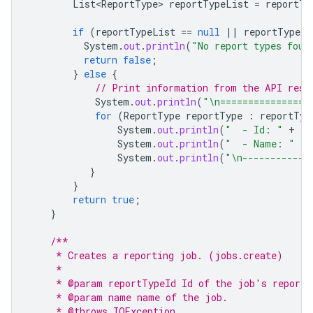
List<ReportType>
reportTypeList
=
reportTy
if
(
reportTypeList
==
null
||
reportTypeLi
System
.
out
.
println
(
"No report types foun
return
false
;
}
else
{
// Print information from the API resp
System
.
out
.
println
(
"\n================
for
(
ReportType
reportType
:
reportTyp
System
.
out
.
println
(
"  - Id: "
+
re
System
.
out
.
println
(
"  - Name: "
+
System
.
out
.
println
(
"\n------------
}
}
return
true
;
}
/**
     * Creates a reporting job. (jobs.create)
     *
     * @param reportTypeId Id of the job's report 
     * @param name name of the job.
     * @throws IOException