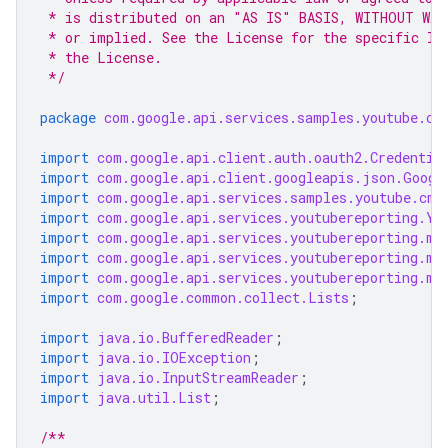
 * is distributed on an "AS IS" BASIS, WITHOUT WAR
 * or implied. See the License for the specific la
 * the License.
 */
package
com.google.api.services.samples.youtube.cm
import
com.google.api.client.auth.oauth2.Credentia
import
com.google.api.client.googleapis.json.Googl
import
com.google.api.services.samples.youtube.cmd
import
com.google.api.services.youtubereporting.Yo
import
com.google.api.services.youtubereporting.mo
import
com.google.api.services.youtubereporting.mo
import
com.google.api.services.youtubereporting.mo
import
com.google.common.collect.Lists
;
import
java.io.BufferedReader
;
import
java.io.IOException
;
import
java.io.InputStreamReader
;
import
java.util.List
;
/**