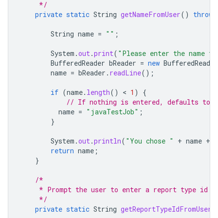
     */
private
static
String
getNameFromUser
()
throws
String
name
=
""
;
System
.
out
.
print
(
"Please enter the name fo
BufferedReader
bReader
=
new
BufferedReader
name
=
bReader
.
readLine
();
if
(
name
.
length
()
 < 
1
)
{
// If nothing is entered, defaults to 
name
=
"javaTestJob"
;
}
System
.
out
.
println
(
"You chose "
+
name
+
return
name
;
}
/*
     * Prompt the user to enter a report type id f
     */
private
static
String
getReportTypeIdFromUser
(