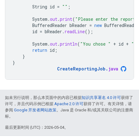
String
id
=
""
;
System
.
out
.
print
(
"Please enter the reportT
BufferedReader
bReader
=
new
BufferedReader
id
=
bReader
.
readLine
();
System
.
out
.
println
(
"You chose "
+
id
+
" a
return
id
;
}
}
CreateReportingJob
.
java
如未另行说明，那么本页面中的内容已根据
知识共享署名 4.0 许可
获得了
许可，并且代码示例已根据
Apache 2.0 许可
获得了许可。有关详情，请
参阅
Google 开发者网站政策
。Java 是 Oracle 和/或其关联公司的注册商
标。
最后更新时间 (UTC)：2026-05-04。