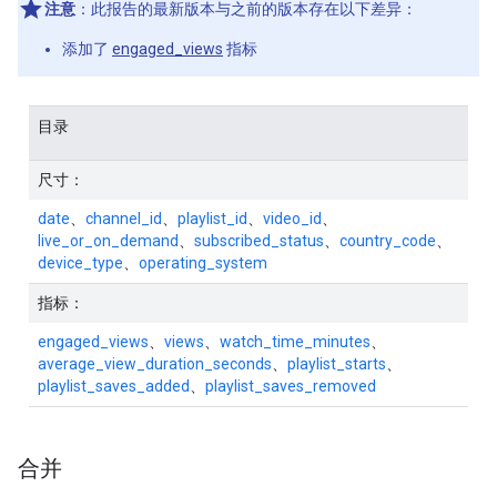
注意
：此报告的最新版本与之前的版本存在以下差异：
添加了
engaged_views
指标
目录
尺寸：
date
、
channel_id
、
playlist_id
、
video_id
、
live_or_on_demand
、
subscribed_status
、
country_code
、
device_type
、
operating_system
指标：
engaged_views
、
views
、
watch_time_minutes
、
average_view_duration_seconds
、
playlist_starts
、
playlist_saves_added
、
playlist_saves_removed
合并