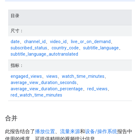
目录
尺寸：
date
、
channel_id
、
video_id
、
live_or_on_demand
、
subscribed_status
、
country_code
、
subtitle_language
、
subtitle_language_autotranslated
指标：
engaged_views
、
views
、
watch_time_minutes
、
average_view_duration_seconds
、
average_view_duration_percentage
、
red_views
、
red_watch_time_minutes
合并
此报告结合了
播放位置
、
流量来源
和
设备/操作系统
报告中
使用的维度，可提供精细的视频统计信息。