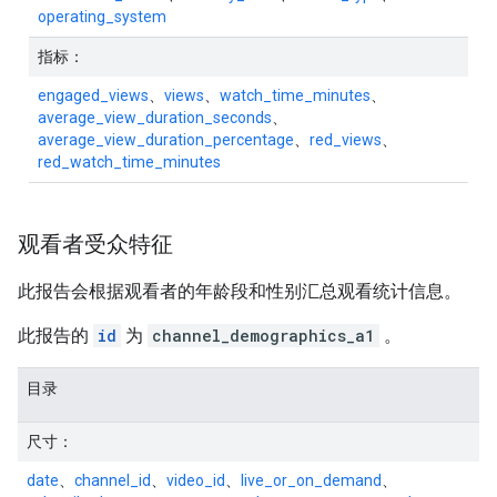
operating_system
指标：
engaged_views
、
views
、
watch_time_minutes
、
average_view_duration_seconds
、
average_view_duration_percentage
、
red_views
、
red_watch_time_minutes
观看者受众特征
此报告会根据观看者的年龄段和性别汇总观看统计信息。
此报告的
id
为
channel_demographics_a1
。
目录
尺寸：
date
、
channel_id
、
video_id
、
live_or_on_demand
、