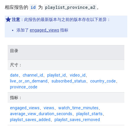
相应报告的
id
为
playlist_province_a2
。
注意
：此报告的最新版本与之前的版本存在以下差异：
添加了
engaged_views
指标
目录
尺寸：
date
、
channel_id
、
playlist_id
、
video_id
、
live_or_on_demand
、
subscribed_status
、
country_code
、
province_code
指标：
engaged_views
、
views
、
watch_time_minutes
、
average_view_duration_seconds
、
playlist_starts
、
playlist_saves_added
、
playlist_saves_removed