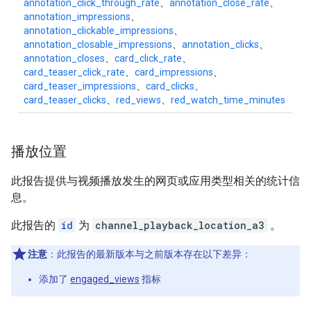
annotation_click_through_rate
、
annotation_close_rate
、
annotation_impressions
、
annotation_clickable_impressions
、
annotation_closable_impressions
、
annotation_clicks
、
annotation_closes
、
card_click_rate
、
card_teaser_click_rate
、
card_impressions
、
card_teaser_impressions
、
card_clicks
、
card_teaser_clicks
、
red_views
、
red_watch_time_minutes
播放位置
此报告提供与视频播放发生的网页或应用类型相关的统计信
息。
此报告的
id
为
channel_playback_location_a3
。
注意
：此报告的最新版本与之前版本存在以下差异：
添加了
engaged_views
指标