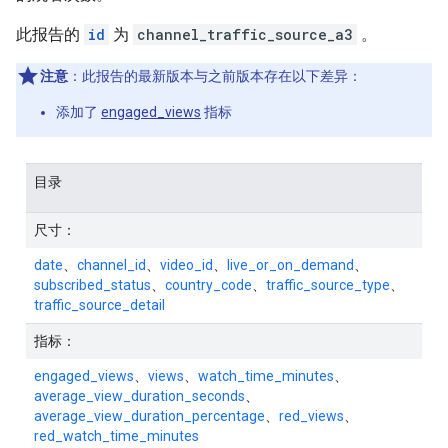
此报告的
id
为
channel_traffic_source_a3
。
注意
：此报告的最新版本与之前版本存在以下差异：
添加了
engaged_views
指标
目录
尺寸：
date
、
channel_id
、
video_id
、
live_or_on_demand
、
subscribed_status
、
country_code
、
traffic_source_type
、
traffic_source_detail
指标：
engaged_views
、
views
、
watch_time_minutes
、
average_view_duration_seconds
、
average_view_duration_percentage
、
red_views
、
red_watch_time_minutes