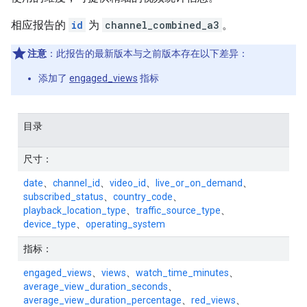
相应报告的
id
为
channel_combined_a3
。
注意
：此报告的最新版本与之前版本存在以下差异：
添加了
engaged_views
指标
目录
尺寸：
date
、
channel_id
、
video_id
、
live_or_on_demand
、
subscribed_status
、
country_code
、
playback_location_type
、
traffic_source_type
、
device_type
、
operating_system
指标：
engaged_views
、
views
、
watch_time_minutes
、
average_view_duration_seconds
、
average_view_duration_percentage
、
red_views
、