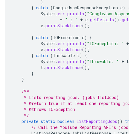
}
}
catch
(
GoogleJsonResponseException
e
)
{
System
.
err
.
println
(
"GoogleJsonResponse
+
" : "
+
e
.
getDetails
().
getMe
e
.
printStackTrace
();
}
catch
(
IOException
e
)
{
System
.
err
.
println
(
"IOException: "
+
e
e
.
printStackTrace
();
}
catch
(
Throwable
t
)
{
System
.
err
.
println
(
"Throwable: "
+
t
.
g
t
.
printStackTrace
();
}
}
/**
     * Lists reporting jobs. (jobs.listJobs)
     * @return true if at least one reporting job 
     * @throws IOException
     */
private
static
boolean
listReportingJobs
()
thr
// Call the YouTube Reporting API's jobs.l
ListJobsResponse
jobsListResponse
=
youtub