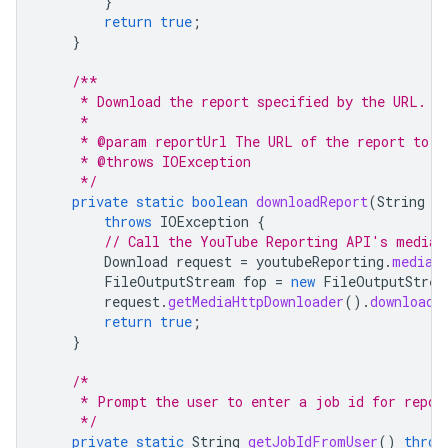
}
return
true
;
}
/**
     * Download the report specified by the URL. (
     *
     * @param reportUrl The URL of the report to b
     * @throws IOException
     */
private
static
boolean
downloadReport
(
String
r
throws
IOException
{
// Call the YouTube Reporting API's media.
Download
request
=
youtubeReporting
.
media
(
FileOutputStream
fop
=
new
FileOutputStrea
request
.
getMediaHttpDownloader
().
download
(
return
true
;
}
/*
     * Prompt the user to enter a job id for repor
     */
private
static
String
getJobIdFromUser
()
throw