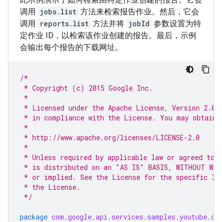
调用
jobs.list
方法来检索报告作业。然后，它会
调用
reports.list
方法并将
jobId
参数设置为特
定作业 ID，以检索该作业创建的报告。最后，示例
会输出每个报告的下载网址。
/*
 * Copyright (c) 2015 Google Inc.
 *
 * Licensed under the Apache License, Version 2.0 
 * in compliance with the License. You may obtain 
 *
 * http://www.apache.org/licenses/LICENSE-2.0
 *
 * Unless required by applicable law or agreed to 
 * is distributed on an "AS IS" BASIS, WITHOUT WAR
 * or implied. See the License for the specific la
 * the License.
 */
package
com.google.api.services.samples.youtube.cm