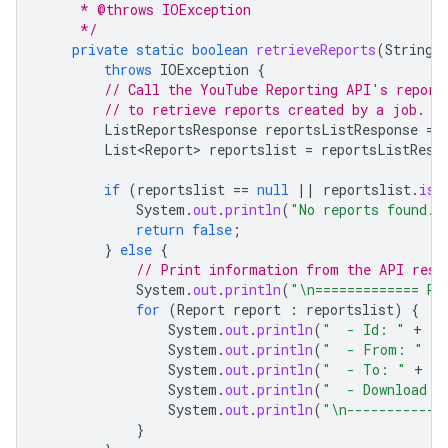
     * @throws IOException
     */
private
static
boolean
retrieveReports
(
String
throws
IOException
{
// Call the YouTube Reporting API's report
// to retrieve reports created by a job.
ListReportsResponse
reportsListResponse
=
List<Report>
reportslist
=
reportsListResp
if
(
reportslist
==
null
||
reportslist
.
isE
System
.
out
.
println
(
"No reports found."
return
false
;
}
else
{
// Print information from the API resp
System
.
out
.
println
(
"\n============= Re
for
(
Report
report
:
reportslist
)
{
System
.
out
.
println
(
"  - Id: "
+
re
System
.
out
.
println
(
"  - From: "
+
System
.
out
.
println
(
"  - To: "
+
re
System
.
out
.
println
(
"  - Download U
System
.
out
.
println
(
"\n------------
}