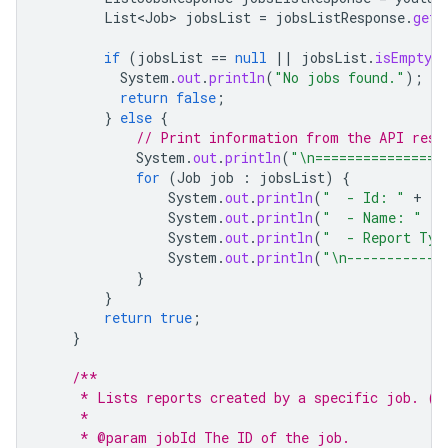
List<Job>
jobsList
=
jobsListResponse
.
getJ
if
(
jobsList
==
null
||
jobsList
.
isEmpty
(
System
.
out
.
println
(
"No jobs found."
);
return
false
;
}
else
{
// Print information from the API resp
System
.
out
.
println
(
"\n================
for
(
Job
job
:
jobsList
)
{
System
.
out
.
println
(
"  - Id: "
+
jo
System
.
out
.
println
(
"  - Name: "
+
System
.
out
.
println
(
"  - Report Typ
System
.
out
.
println
(
"\n------------
}
}
return
true
;
}
/**
     * Lists reports created by a specific job. (r
     *
     * @param jobId The ID of the job.