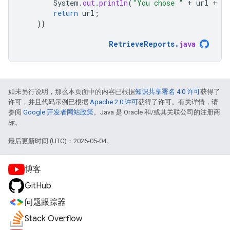
System
.
out
.
println
(
"You chose "
+
url
+
" 
return
url
;
}}
RetrieveReports
.
java
如未另行说明，那么本页面中的内容已根据
知识共享署名 4.0 许可
获得了
许可，并且代码示例已根据
Apache 2.0 许可
获得了许可。有关详情，请
参阅
Google 开发者网站政策
。Java 是 Oracle 和/或其关联公司的注册商
标。
最后更新时间 (UTC)：2026-05-04。
博客
GitHub
问题跟踪器
Stack Overflow