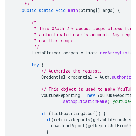
     */
public
static
void
main
(
String
[]
args
)
{
/*
         * This OAuth 2.0 access scope allows for 
         * authenticated user's account. Any reque
         * use this scope.
         */
List<String>
scopes
=
Lists
.
newArrayList
(
"
try
{
// Authorize the request.
Credential
credential
=
Auth
.
authorize
// This object is used to make YouTube
youtubeReporting
=
new
YouTubeReportin
.
setApplicationName
(
"youtube-c
if
(
listReportingJobs
())
{
if
(
retrieveReports
(
getJobIdFromUser
(
downloadReport
(
getReportUrlFromUse
}