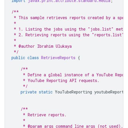
import
javax.print.attribute.standard.Media
;
/**
 * This sample retrieves reports created by a spec
 *
 * 1. Listing the jobs using the "jobs.list" metho
 * 2. Retrieving reports using the "reports.list" 
 *
 * @author Ibrahim Ulukaya
 */
public
class
RetrieveReports
{
/**
     * Define a global instance of a YouTube Repor
     * YouTube Reporting API requests.
     */
private
static
YouTubeReporting
youtubeReporti
/**
     * Retrieve reports.
     *
     * @param args command line args (not used).