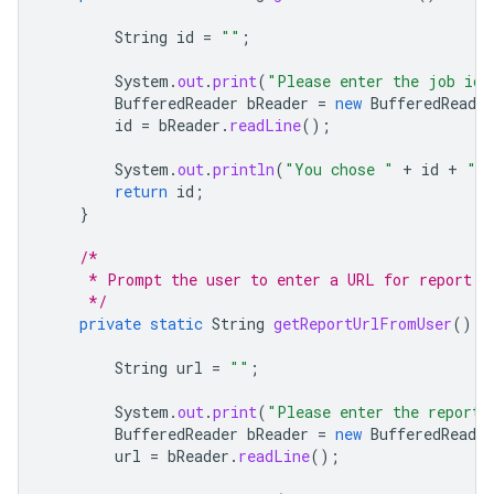
String
id
=
""
;
System
.
out
.
print
(
"Please enter the job id 
BufferedReader
bReader
=
new
BufferedReader
id
=
bReader
.
readLine
();
System
.
out
.
println
(
"You chose "
+
id
+
" a
return
id
;
}
/*
     * Prompt the user to enter a URL for report d
     */
private
static
String
getReportUrlFromUser
()
t
String
url
=
""
;
System
.
out
.
print
(
"Please enter the report 
BufferedReader
bReader
=
new
BufferedReader
url
=
bReader
.
readLine
();