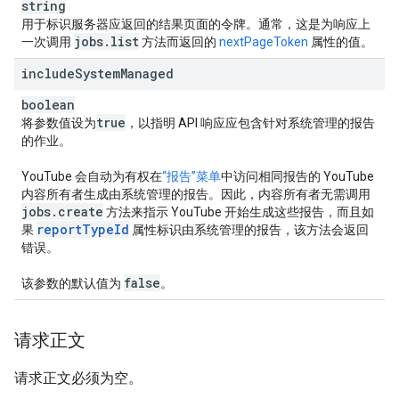
string
用于标识服务器应返回的结果页面的令牌。通常，这是为响应上
jobs
.
list
一次调用
方法而返回的
nextPageToken
属性的值。
include
System
Managed
boolean
true
将参数值设为
，以指明 API 响应应包含针对系统管理的报告
的作业。
YouTube 会自动为有权在
“报告”菜单
中访问相同报告的 YouTube
内容所有者生成由系统管理的报告。因此，内容所有者无需调用
jobs
.
create
方法来指示 YouTube 开始生成这些报告，而且如
report
Type
Id
果
属性标识由系统管理的报告，该方法会返回
错误。
false
该参数的默认值为
。
请求正文
请求正文必须为空。