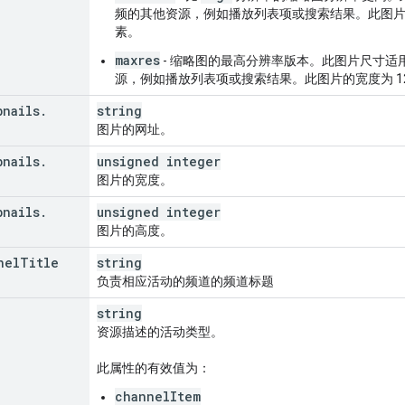
"
:
string
,
频的其他资源，例如播放列表项或搜索结果。此图片的宽度
urceId
"
:
素。
nd
"
:
string
,
maxres
- 缩略图的最高分辨率版本。此图片尺寸适
deoId
"
:
string
,
源，例如播放列表项或搜索结果。此图片的宽度为 128
annelId
"
:
string
,
aylistId
"
:
string
bnails
.
string
图片的网址。
or
"
:
string
,
renceUrl
"
:
string
,
bnails
.
unsigned integer
eUrl
"
:
string
图片的宽度。
lItem
bnails
"
.
:
unsigned integer
urceId
"
:
图片的高度。
nel
Title
string
负责相应活动的频道的频道标题
string
资源描述的活动类型。
此属性的有效值为：
channelItem