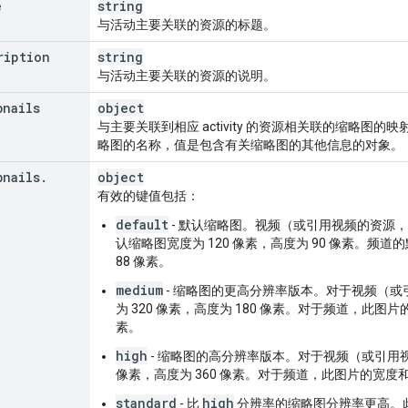
stItem
"
:
e
string
urceId
"
:
与活动主要关联的资源的标题。
nd
"
:
string
,
ription
deoId
"
:
string
string
,
与活动主要关联的资源的说明。
listId
"
:
string
,
bnails
object
listItemId
"
:
string
与主要关联到相应 activity 的资源相关联的缩略图
略图的名称，值是包含有关缩略图的其他信息的对象。
endation
"
:
urceId
"
:
bnails
.
object
nd
"
:
string
,
有效的键值包括：
deoId
"
:
string
,
annelId
"
:
string
,
default
- 默认缩略图。视频（或引用视频的资源
认缩略图宽度为 120 像素，高度为 90 像素。频道
on
"
:
string
,
88 像素。
ResourceId
"
:
medium
- 缩略图的更高分辨率版本。对于视频（
nd
"
:
string
,
为 320 像素，高度为 180 像素。对于频道，此图片的
deoId
"
:
string
,
素。
annelId
"
:
string
,
aylistId
"
:
string
high
- 缩略图的高分辨率版本。对于视频（或引用视
像素，高度为 360 像素。对于频道，此图片的宽度和
"
:
standard
high
- 比
分辨率的缩略图分辨率更高。