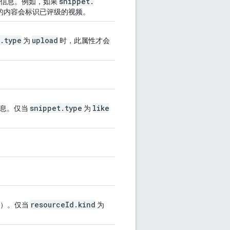
snippet
.
内容的信息。例如，如果
的内容会标识已评级的视频。
.
type
upload
为
时，此属性才会
snippet
.
type
like
信息。仅当
为
resource
Id
.
kind
视频）。仅当
为