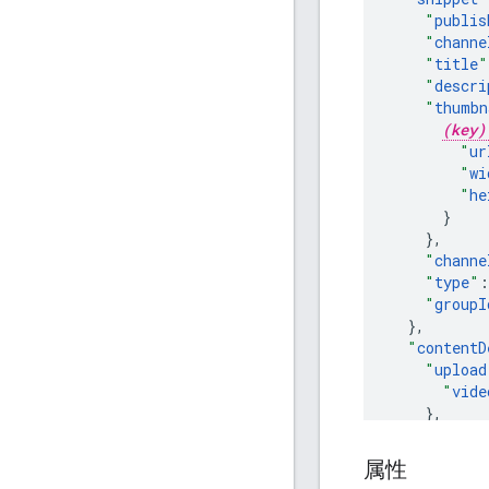
"
publis
"
channe
"
title
"
"
descri
"
thumbn
(key)
"
ur
"
wi
"
he
}
,
"
channe
"
type
"
:
"
groupI
}
,
"
contentD
"
upload
"
vide
}
,
"
like
"
:
"
reso
属性
"
ki