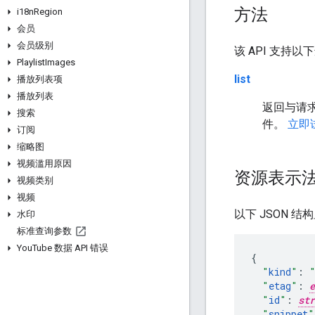
方法
i18n
Region
会员
会员级别
该 API 支持以
Playlist
Images
list
播放列表项
播放列表
返回与请
搜索
件。
立即
订阅
缩略图
视频滥用原因
资源表示
视频类别
视频
以下 JSON 结
水印
标准查询参数
You
Tube 数据 API 错误
"
kind
"
:
"
etag
"
:
e
"
id
"
:
str
"
snippet
"