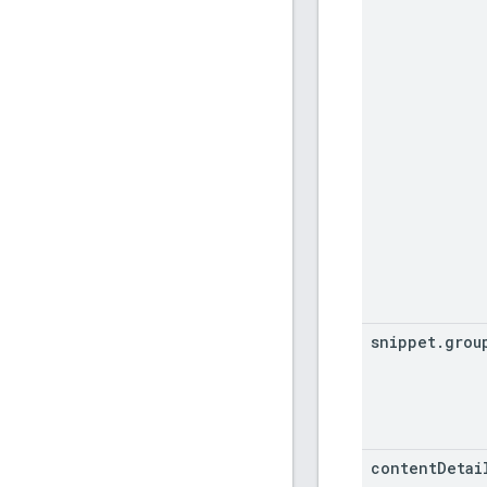
snippet
.
grou
content
Detai