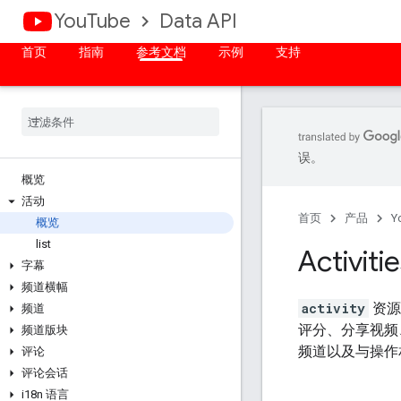
YouTube
Data API
首页
指南
参考文档
示例
支持
误。
概览
活动
首页
产品
Y
概览
list
Activiti
字幕
频道横幅
activity
资源
频道
评分、分享视频
频道版块
频道以及与操作
评论
评论会话
i18n 语言