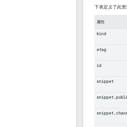
"
vi
下表定义了此资
}
,
"
favori
属性
"
reso
"
ki
kind
"
vi
}
,
etag
"
commen
"
reso
id
"
ki
"
vi
"
ch
snippet
}
,
"
subscr
snippet
.
publ
"
reso
"
ki
"
ch
snippet
.
chan
}
,