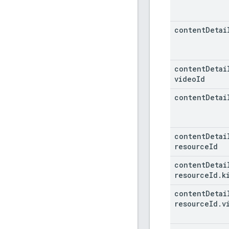
content
Detai
content
Detai
video
Id
content
Detai
content
Detai
resource
Id
content
Detai
resource
Id
.
k
content
Detai
resource
Id
.
v