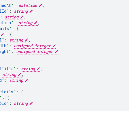
hedAt
"
:
datetime
,
lId
"
:
string
,
:
string
,
ption
"
:
string
,
ails
"
:
:
l
"
:
string
,
dth
"
:
unsigned integer
,
ight
"
:
unsigned integer
lTitle
"
:
string
,
string
,
d
"
:
string
etails
"
:
"
:
oId
"
:
string
urceId
"
:
nd
"
:
string
,