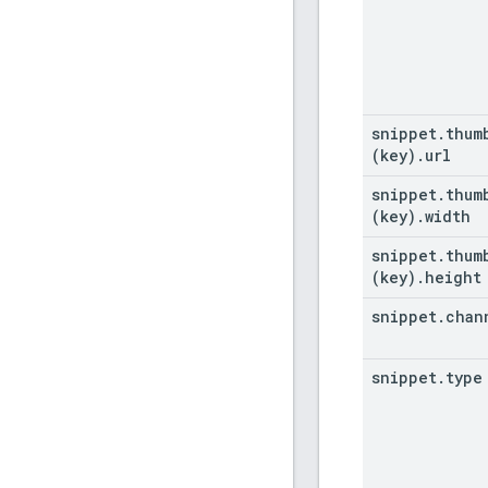
"
type
"
reso
"
ki
"
vi
"
ch
"
pl
snippet
.
thum
}
,
(key)
.
url
"
auth
"
refe
snippet
.
thum
"
imag
(key)
.
width
}
,
snippet
"
channe
.
thum
(key)
.
height
"
reso
snippet
.
chan
}
,
}

}
snippet
.
type