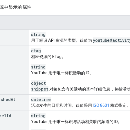
deoId
"
:
string
,
源中显示的属性：
te
"
:
urceId
"
:
nd
"
:
string
,
string
deoId
"
:
string
,
youtube#activit
用于标识 API 资源的类型。该值为
etag
t
"
:
相应资源的 ETag。
urceId
"
:
nd
"
:
string
,
string
deoId
"
:
string
,
YouTube 用于唯一标识活动的 ID。
annelId
"
:
string
,
object
snippet
对象包含有关活动的基本详细信息，包括活动的
iption
"
:
ished
At
datetime
urceId
"
:
活动发生的日期和时间。该值采用
ISO 8601
格式指定
nd
"
:
string
,
annelId
"
:
string
,
nel
Id
string
YouTube 用于唯一标识与活动相关联的频道的 ID。