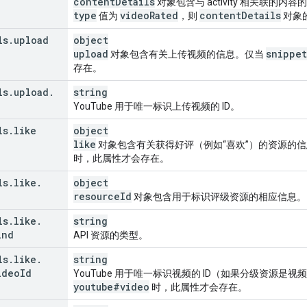
content
Details
对象包含与 activity 相关联的
type
video
Rated
content
Details
值为
，则
对象
ls
.
upload
object
upload
snippet
对象包含有关上传视频的信息。仅当
存在。
ls
.
upload
.
string
YouTube 用于唯一标识上传视频的 ID。
ls
.
like
object
like
对象包含有关获得好评（例如“喜欢”）的资源的
时，此属性才会存在。
ls
.
like
.
object
resource
Id
对象包含用于标识评级资源的相应信息。
ls
.
like
.
string
ind
API 资源的类型。
ls
.
like
.
string
ideo
Id
YouTube 用于唯一标识视频的 ID（如果分级资源是
youtube#video
时，此属性才会存在。