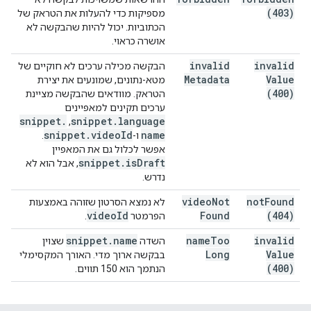
(403)
מספיקות כדי להעלות את הטראק של
הכתוביות. יכול להיות שהבקשה לא
אושרה כראוי.
invalid
invalid
הבקשה מכילה ערכים לא חוקיים של
Metadata
Value
מטא-נתונים, שמונעים את יצירת
(400)
הטראק. מוודאים שהבקשה מציינת
ערכים תקינים למאפיינים
snippet
.
snippet
.
language
,‏
snippet
.
video
Id
name
ו-
.
אפשר לכלול גם את המאפיין
snippet
.
is
Draft
, אבל הוא לא
נדרש.
video
Not
not
Found
לא נמצא הסרטון שזוהה באמצעות
video
Id
Found
(404)
הפרמטר
.
snippet
.
name
name
Too
invalid
השדה
שצוין
Long
Value
בבקשה ארוך מדי. האורך המקסימלי
(400)
הנתמך הוא 150 תווים.