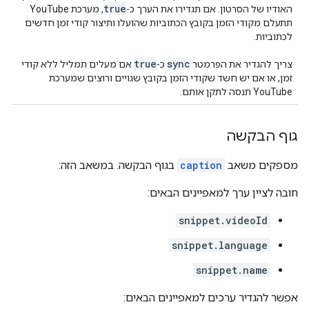
true
האודיו של הסרטון. אם תגדירו את הערך כ-
, מערכת YouTube
תתעלם מקודי הזמן בקובץ הכתוביות שהועלו ותיצור קודי זמן חדשים
לכתוביות.
true
sync
צריך להגדיר את הפרמטר
כ-
אם מעלים תמליל ללא קודי
זמן, או אם יש חשד שקודי הזמן בקובץ שגויים ורוצים שמערכת
YouTube תנסה לתקן אותם.
גוף הבקשה
מספקים משאב
caption
בגוף הבקשה. במשאב הזה:
חובה לציין ערך למאפיינים הבאים:
snippet.videoId
snippet.language
snippet.name
אפשר להגדיר ערכים למאפיינים הבאים: