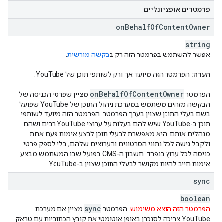
פרמטרים אופציונליים
on
Behalf
Of
Content
Owner
string
אפשר להשתמש בפרמטר הזה רק ב
בקשה מורשית
.
הערה:
הפרמטר הזה מיועד אך ורק לשותפי תוכן של YouTube.
on
Behalf
Of
Content
Owner
הפרמטר
מציין שפרטי הכניסה של
הבקשה מזהים משתמש במערכת ניהול התוכן של YouTube שפועל
בשם בעלי התוכן שצוין בערך הפרמטר. הפרמטר הזה מיועד לשותפי
תוכן ב-YouTube שיש להם בעלות על ערוצי YouTube רבים ושהם
מנהלים אותם. היא מאפשרת לבעלי תוכן לבצע אימות פעם אחת
ולקבל גישה לכל נתוני הסרטונים והערוצים שלהם, בלי לספק פרטי
כניסה לכל ערוץ בנפרד. חשבון ה-CMS בפועל שבו המשתמש מבצע
אימות חייב להיות מקושר לבעלי התוכן שצוין ב-YouTube.
sync
boolean
sync
הפרמטר הזה הוצא משימוש.
הפרמטר
מציין אם מערכת
YouTube צריכה לסנכרן באופן אוטומטי את קובץ הכתוביות עם טראק