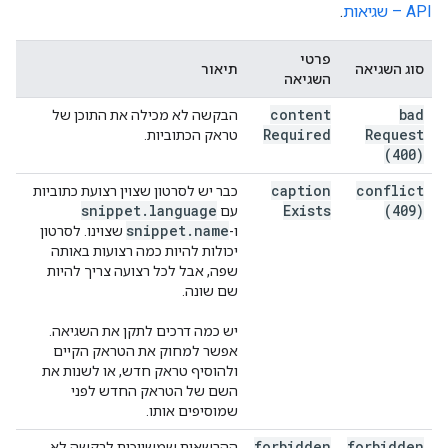
API – שגיאות
.
פרטי
סוג השגיאה
תיאור
השגיאה
content
bad
הבקשה לא מכילה את התוכן של
Required
Request
טראק הכתוביות.
(400)
caption
conflict
כבר יש לסרטון שצוין רצועת כתוביות
snippet
.
language
Exists
(409)
עם
snippet
.
name
ו-
שצוינו. לסרטון
יכולות להיות כמה רצועות באותה
שפה, אבל לכל רצועה צריך להיות
שם שונה.
יש כמה דרכים לתקן את השגיאה.
אפשר למחוק את הטראק הקיים
ולהוסיף טראק חדש, או לשנות את
השם של הטראק החדש לפני
שמוסיפים אותו.
forbidden
forbidden
ההרשאות שמשויכות לבקשה לא