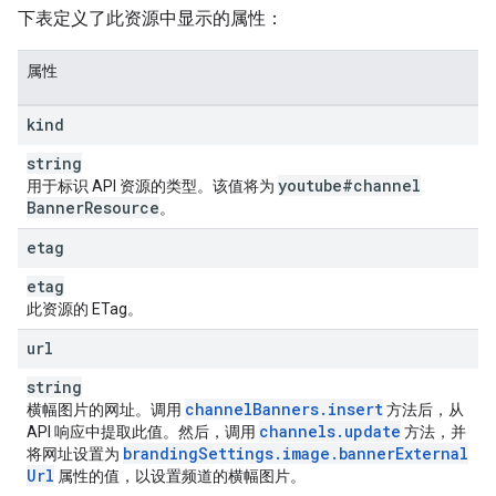
下表定义了此资源中显示的属性：
属性
kind
string
youtube#channel
用于标识 API 资源的类型。该值将为
Banner
Resource
。
etag
etag
此资源的 ETag。
url
string
channel
Banners
.
insert
横幅图片的网址。调用
方法后，从
channels
.
update
API 响应中提取此值。然后，调用
方法，并
branding
Settings
.
image
.
banner
External
将网址设置为
Url
属性的值，以设置频道的横幅图片。