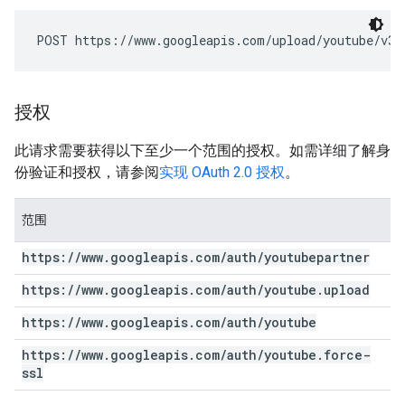
POST https://www.googleapis.com/upload/youtube/v3/
授权
此请求需要获得以下至少一个范围的授权。如需详细了解身
份验证和授权，请参阅
实现 OAuth 2.0 授权
。
范围
https:
/
/
www
.
googleapis
.
com
/
auth
/
youtubepartner
https:
/
/
www
.
googleapis
.
com
/
auth
/
youtube
.
upload
https:
/
/
www
.
googleapis
.
com
/
auth
/
youtube
https:
/
/
www
.
googleapis
.
com
/
auth
/
youtube
.
force-
ssl