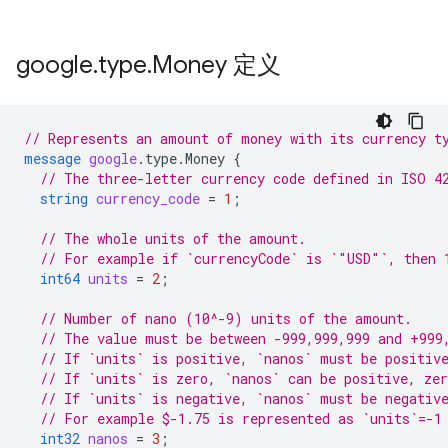
google
.
type
.
Money 定义
// Represents an amount of money with its currency t
message
google
.
type.Money
{
// The three-letter currency code defined in ISO 4
string
currency_code
=
1
;
// The whole units of the amount.
// For example if `currencyCode` is `"USD"`, then 
int64
units
=
2
;
// Number of nano (10^-9) units of the amount.
// The value must be between -999,999,999 and +999
// If `units` is positive, `nanos` must be positiv
// If `units` is zero, `nanos` can be positive, zer
// If `units` is negative, `nanos` must be negativ
// For example $-1.75 is represented as `units`=-1
int32
nanos
=
3
;