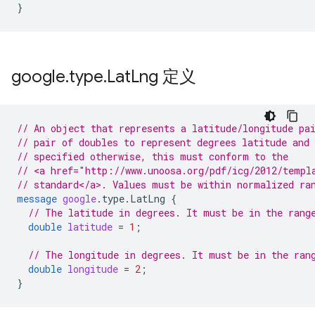
}
google
.
type
.
Lat
Lng 定义
// An object that represents a latitude/longitude pa
// pair of doubles to represent degrees latitude and 
// specified otherwise, this must conform to the
// <a href="http://www.unoosa.org/pdf/icg/2012/templ
// standard</a>. Values must be within normalized ra
message
google
.
type.LatLng
{
// The latitude in degrees. It must be in the rang
double
latitude
=
1
;
// The longitude in degrees. It must be in the ran
double
longitude
=
2
;
}