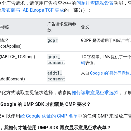
单个广告请求，请使用广告检查器中的
问题排查隐私设置
功能，
为
发布商与 IAB Europe TCF 集成
的一部分）：
广告请求查询参
器标签
含义
数
gdpr
用情况
GDPR 是否适用于相应广告
dprApplies)
gdpr
_
IABTCF_TCString)
TC 字符串。IAB 提供了一
consent
码
该值。
addtl
_
来自
Google 的“额外同意
consent
ddtlConsent)
序化方式读取意见征求选择，请参阅
如何读取意见征求选择
，了
oogle 的 UMP SDK 才能满足 CMP 要求？
您可以使用
经 Google 认证的 CMP 名单
中的任何 CMP 来投放广
我如何才能使用 UMP SDK 再次显示意见征求表单？