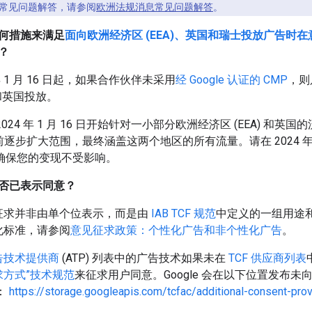
常见问题解答，请参阅
欧洲法规消息常见问题解答
。
何措施来满足
面向欧洲经济区 (EEA)、英国和瑞士投放广告时
？
 年 1 月 16 日起，如果合作伙伴未采用
经 Google 认证的 CMP
，则
) 和英国投放。
024 年 1 月 16 日开始针对一小部分欧洲经济区 (EEA) 和英
底前逐步扩大范围，最终涵盖这两个地区的所有流量。请在 2024 年 
以确保您的变现不受影响。
否已表示同意？
征求并非由单个位表示，而是由
IAB TCF 规范
中定义的一组用途和供
性化标准，请参阅
意见征求政策：个性化广告和非个性化广告
。
告技术提供商
(ATP) 列表中的广告技术如果未在
TCF 供应商列表
求方式”技术规范
来征求用户同意。Google 会在以下位置发布未向
D：
https://storage.googleapis.com/tcfac/additional-consent-prov