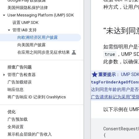
Google Play 数据披露
种方式，让用户
美国州级隐私保护法律
User Messaging Platform (UMP) SDK
设置 UMP SDK
“未达到同
管理 IAB 支持
向欧洲经济区用户披露
向美国用户披露
如需指明用户是
在应用之间同步意见征求结果
true
，UMP
此参数，以确保
排查广告问题
重要提示
：
UMP S
管理广告检查器
tagForUnderAgeOfCon
广告加载错误
达到同意年龄的用户是否
响应信息
广告请求标记为采用“受
将广告响应 ID 记录到 Crashlytics
以下示例在 UMP
优化
广告预加载
全局设置
ConsentRequest
{
展示机会层级的广告收入