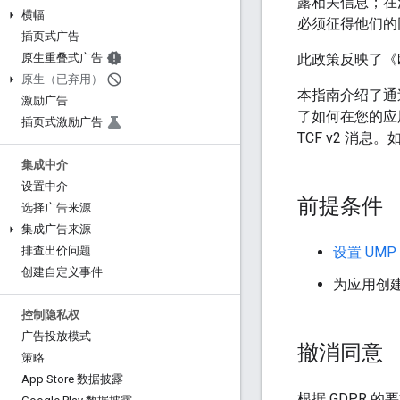
露相关信息；在
横幅
必须征得他们的
插页式广告
此政策反映了《
原生重叠式广告
原生（已弃用）
本指南介绍了通过 
激励广告
了如何在您的应用
插页式激励广告
TCF v2 消
集成中介
设置中介
前提条件
选择广告来源
集成广告来源
设置 UMP 
排查出价问题
创建自定义事件
为应用创
控制隐私权
广告投放模式
撤消同意
策略
App Store 数据披露
根据 GDPR 