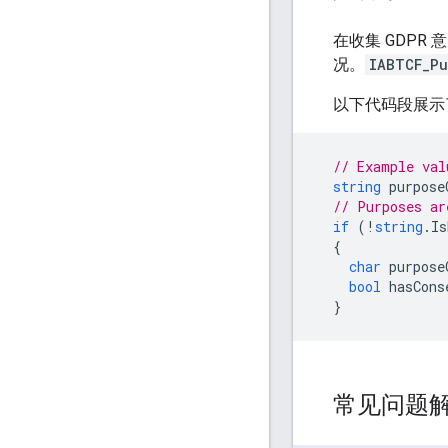
在收集 GDPR
况。
IABTCF_Pu
以下代码段展示
// Example val
string
purpose
// Purposes ar
if
(
!
string
.
Is
{
char
purpose
bool
hasCons
}
常见问题