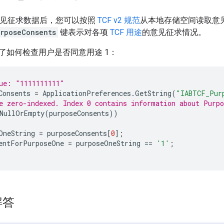
 意见征求数据后，您可以按照
TCF v2 规范
从本地存储空间读取意
rposeConsents
键表示对各项
TCF 用途
的意见征求情况。
了如何检查用户是否同意用途 1：
ue: "1111111111"
Consents
=
ApplicationPreferences
.
GetString
(
"IABTCF_Pur
e zero-indexed. Index 0 contains information about Purpo
NullOrEmpty
(
purposeConsents
))
OneString
=
purposeConsents
[
0
];
entForPurposeOne
=
purposeOneString
==
'1'
;
解答