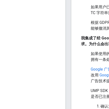
如果用户已
TC 字符
根据 GD
能够撤消
我集成了经 Go
求。为什么会出
如果使用的
拥有一条
Google 
改用
Goo
广告技术提
UMP SD
是否已注册
确认第