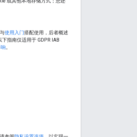
ie 或其他本地存储方式；您还
应与
使用入门
搭配使用，后者概述
指南仅适用于 GDPR IAB
影响
。
请参阅
隐私设置选项
，以实现一