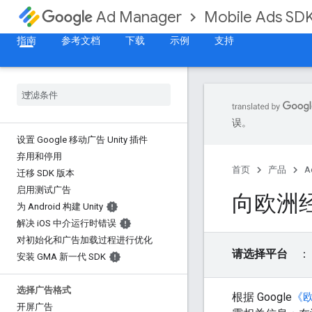
Mobile Ads SD
Ad Manager
指南
参考文档
下载
示例
支持
误。
设置 Google 移动广告 Unity 插件
弃用和停用
首页
产品
A
迁移 SDK 版本
启用测试广告
向欧洲
为 Android 构建 Unity
解决 i
OS 中介运行时错误
对初始化和广告加载过程进行优化
请选择平台
安装 GMA 新一代 SDK
选择广告格式
根据 Google
《
开屏广告