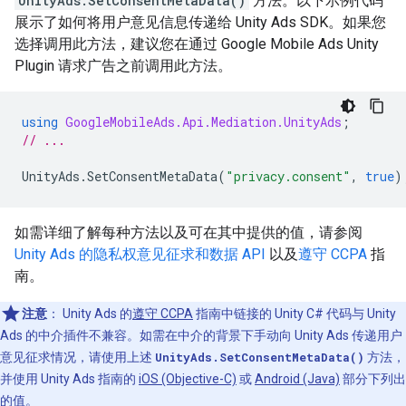
UnityAds.SetConsentMetaData()
方法。以下示例代码
展示了如何将用户意见信息传递给 Unity Ads SDK。如果您
选择调用此方法，建议您在通过
Google Mobile Ads Unity
Plugin
请求广告之前调用此方法。
using
GoogleMobileAds.Api.Mediation.UnityAds
;
// ...
UnityAds
.
SetConsentMetaData
(
"privacy.consent"
,
true
)
如需详细了解每种方法以及可在其中提供的值，请参阅
Unity Ads 的隐私权意见征求和数据 API
以及
遵守 CCPA
指
南。
注意
：
Unity Ads 的
遵守 CCPA
指南中链接的 Unity C# 代码与 Unity
Ads 的中介插件不兼容。如需在中介的背景下手动向 Unity Ads 传递用户
意见征求情况，请使用上述
UnityAds.SetConsentMetaData()
方法，
并使用 Unity Ads 指南的
iOS (Objective-C)
或
Android (Java)
部分下列出
的值。