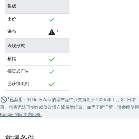
集成
出价
warning
瀑布
1
表现形式
横幅
插页式广告
已获得奖励
1
已弃用
：对 Unity Ads 的瀑布流中介支持将于 2026 年 1 月 31 日结
束。您将无法再制作或修改瀑布流展示位置。如需了解详情，请参阅
使用
Google 的应用内出价
。
前提条件