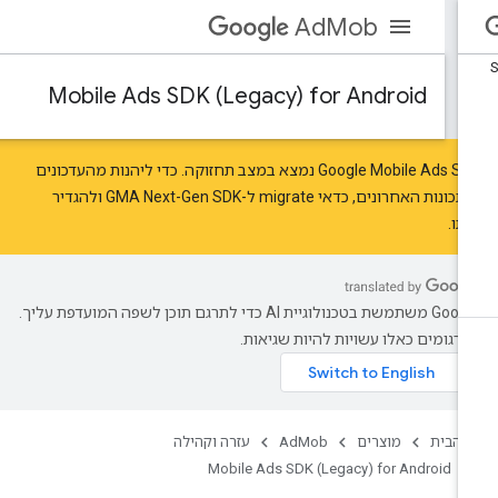
AdMob
Mobile Ads SDK (Legacy) for Android
‫Google Mobile Ads SDK נמצא במצב תחזוקה. כדי ליהנות מהעדכונים
תכונות האחרונים, כדאי
migrate
ל-GMA Next-Gen SDK ו
להגדיר
תו
.
‫Google משתמשת בטכנולוגיית AI כדי לתרגם תוכן לשפה המועדפת עליך.
רגומים כאלו עשויות להיות שגיאות.
 הבית
מוצרים
AdMob
עזרה וקהילה
Mobile Ads SDK (Legacy) for Android