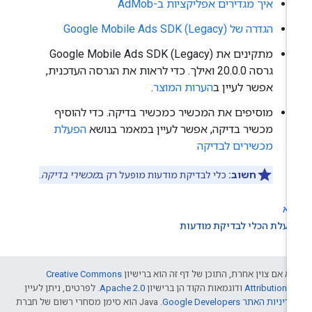
איך מגדירים אפליקציות ב-AdMob
הגדרה של
Google Mobile Ads SDK (Legacy)
מתקינים את
Google Mobile Ads SDK (Legacy)
גרסה 20.0.0 ואילך. כדי לראות את הגרסה העדכנית,
אפשר לעיין ב
הערות המוצר
.
מוסיפים את המכשיר כמכשיר בדיקה. כדי להוסיף
מכשיר בדיקה, אפשר לעיין במאמר בנושא
הפעלת
מכשירים לבדיקה
חשוב:
כלי לבדיקת מודעות מופעל רק ב
מכשירי בדיקה
.
בא
עלת הכלי לבדיקת מודעות
א אם צוין אחרת, התוכן של דף זה הוא ברישיון
Creative Commons
Attribution 4
ודוגמאות הקוד הן ברישיון
Apache 2.0
. לפרטים, ניתן לעיין
דיניות האתר Google Developers‏
.‏ Java הוא סימן מסחרי רשום של חברת