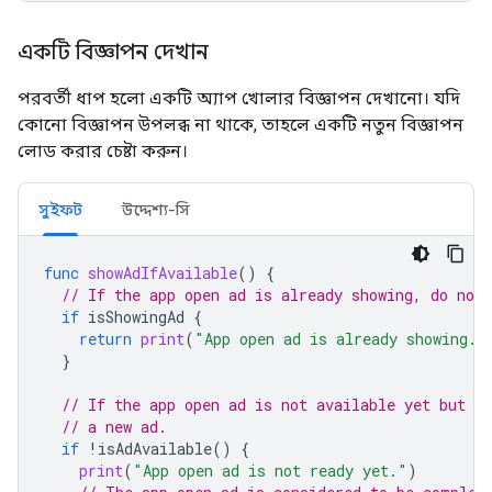
একটি বিজ্ঞাপন দেখান
পরবর্তী ধাপ হলো একটি অ্যাপ খোলার বিজ্ঞাপন দেখানো। যদি
কোনো বিজ্ঞাপন উপলব্ধ না থাকে, তাহলে একটি নতুন বিজ্ঞাপন
লোড করার চেষ্টা করুন।
সুইফট
উদ্দেশ্য-সি
func
showAdIfAvailable
()
{
// If the app open ad is already showing, do not 
if
isShowingAd
{
return
print
(
"App open ad is already showing."
}
// If the app open ad is not available yet but is
// a new ad.
if
!
isAdAvailable
()
{
print
(
"App open ad is not ready yet."
)