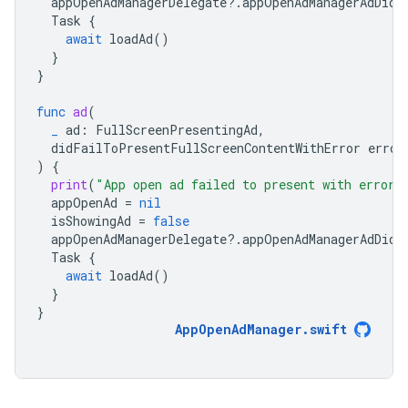
appOpenAdManagerDelegate
?.
appOpenAdManagerAdDidC
Task
{
await
loadAd
()
}
}
func
ad
(
_
ad
:
FullScreenPresentingAd
,
didFailToPresentFullScreenContentWithError
error
)
{
print
(
"App open ad failed to present with error:
appOpenAd
=
nil
isShowingAd
=
false
appOpenAdManagerDelegate
?.
appOpenAdManagerAdDidC
Task
{
await
loadAd
()
}
}
AppOpenAdManager
.
swift