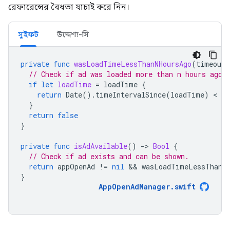
রেফারেন্সের বৈধতা যাচাই করে নিন।
সুইফট
উদ্দেশ্য-সি
private
func
wasLoadTimeLessThanNHoursAgo
(
timeoutI
// Check if ad was loaded more than n hours ago.
if
let
loadTime
=
loadTime
{
return
Date
().
timeIntervalSince
(
loadTime
)
 < 
ti
}
return
false
}
private
func
isAdAvailable
()
-
>
Bool
{
// Check if ad exists and can be shown.
return
appOpenAd
!=
nil
 && 
wasLoadTimeLessThanNH
}
AppOpenAdManager
.
swift