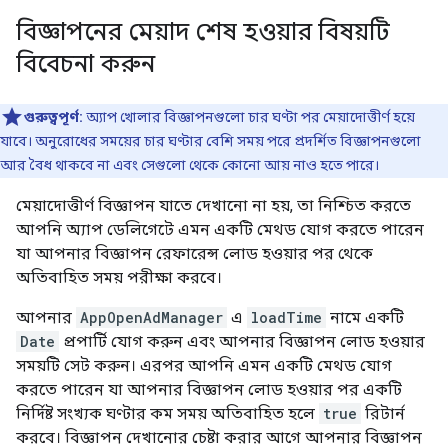
বিজ্ঞাপনের মেয়াদ শেষ হওয়ার বিষয়টি
বিবেচনা করুন
গুরুত্বপূর্ণ:
অ্যাপ খোলার বিজ্ঞাপনগুলো চার ঘণ্টা পর মেয়াদোত্তীর্ণ হয়ে
যাবে। অনুরোধের সময়ের চার ঘণ্টার বেশি সময় পরে প্রদর্শিত বিজ্ঞাপনগুলো
আর বৈধ থাকবে না এবং সেগুলো থেকে কোনো আয় নাও হতে পারে।
মেয়াদোত্তীর্ণ বিজ্ঞাপন যাতে দেখানো না হয়, তা নিশ্চিত করতে
আপনি অ্যাপ ডেলিগেটে এমন একটি মেথড যোগ করতে পারেন
যা আপনার বিজ্ঞাপন রেফারেন্স লোড হওয়ার পর থেকে
অতিবাহিত সময় পরীক্ষা করবে।
আপনার
AppOpenAdManager
এ
loadTime
নামে একটি
Date
প্রপার্টি যোগ করুন এবং আপনার বিজ্ঞাপন লোড হওয়ার
সময়টি সেট করুন। এরপর আপনি এমন একটি মেথড যোগ
করতে পারেন যা আপনার বিজ্ঞাপন লোড হওয়ার পর একটি
নির্দিষ্ট সংখ্যক ঘণ্টার কম সময় অতিবাহিত হলে
true
রিটার্ন
করবে। বিজ্ঞাপন দেখানোর চেষ্টা করার আগে আপনার বিজ্ঞাপন