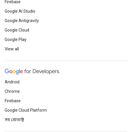
Firebase
Google AI Studio
Google Antigravity
Google Cloud
Google Play
View all
Android
Chrome
Firebase
Google Cloud Platform
সব প্রোডাক্ট