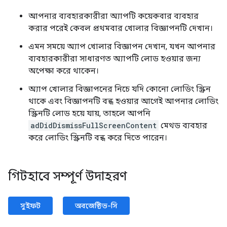
আপনার ব্যবহারকারীরা অ্যাপটি কয়েকবার ব্যবহার
করার পরেই কেবল প্রথমবার খোলার বিজ্ঞাপনটি দেখান।
এমন সময়ে অ্যাপ খোলার বিজ্ঞাপন দেখান, যখন আপনার
ব্যবহারকারীরা সাধারণত অ্যাপটি লোড হওয়ার জন্য
অপেক্ষা করে থাকেন।
অ্যাপ খোলার বিজ্ঞাপনের নিচে যদি কোনো লোডিং স্ক্রিন
থাকে এবং বিজ্ঞাপনটি বন্ধ হওয়ার আগেই আপনার লোডিং
স্ক্রিনটি লোড হয়ে যায়, তাহলে আপনি
adDidDismissFullScreenContent
মেথড ব্যবহার
করে লোডিং স্ক্রিনটি বন্ধ করে দিতে পারেন।
গিটহাবে সম্পূর্ণ উদাহরণ
সুইফট
অবজেক্টিভ-সি