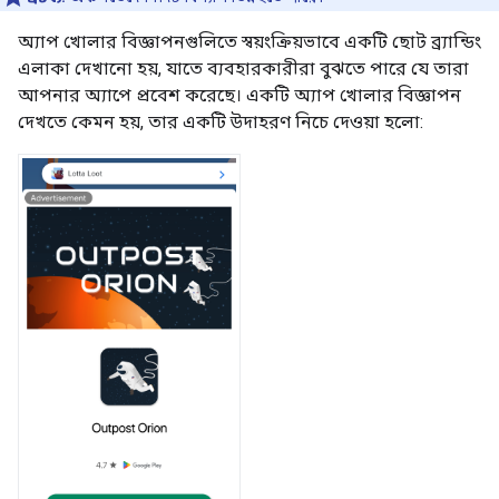
অ্যাপ খোলার বিজ্ঞাপনগুলিতে স্বয়ংক্রিয়ভাবে একটি ছোট ব্র্যান্ডিং
এলাকা দেখানো হয়, যাতে ব্যবহারকারীরা বুঝতে পারে যে তারা
আপনার অ্যাপে প্রবেশ করেছে। একটি অ্যাপ খোলার বিজ্ঞাপন
দেখতে কেমন হয়, তার একটি উদাহরণ নিচে দেওয়া হলো: