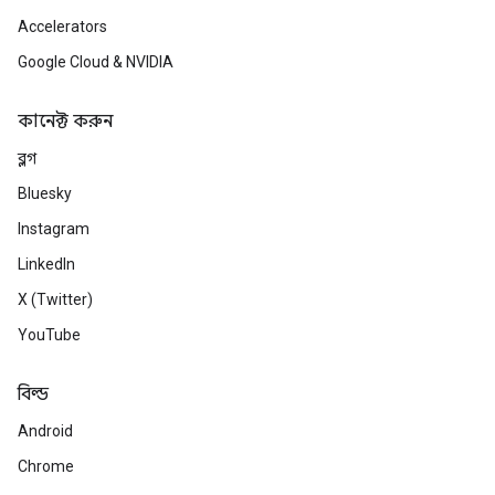
Accelerators
Google Cloud & NVIDIA
কানেক্ট করুন
ব্লগ
Bluesky
Instagram
LinkedIn
X (Twitter)
YouTube
বিল্ড
Android
Chrome