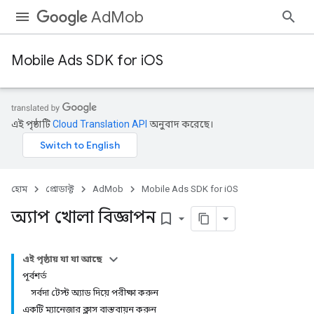
AdMob
Mobile Ads SDK for iOS
এই পৃষ্ঠাটি
Cloud Translation API
অনুবাদ করেছে।
হোম
প্রোডাক্ট
AdMob
Mobile Ads SDK for iOS
অ্যাপ খোলা বিজ্ঞাপন
bookmark_border
এই পৃষ্ঠায় যা যা আছে
পূর্বশর্ত
সর্বদা টেস্ট অ্যাড দিয়ে পরীক্ষা করুন
একটি ম্যানেজার ক্লাস বাস্তবায়ন করুন