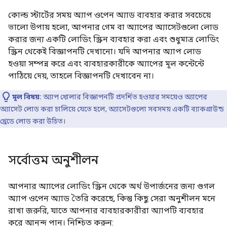
কোল্ড স্টার্টের সময় অ্যাপ ওপেন অ্যাড ব্যবহার করার সবচেয়ে
ভালো উপায় হলো, আপনার গেম বা অ্যাপের অ্যাসেটগুলো লোড
করার জন্য একটি লোডিং স্ক্রিন ব্যবহার করা এবং শুধুমাত্র লোডিং
স্ক্রিন থেকেই বিজ্ঞাপনটি দেখানো। যদি আপনার অ্যাপ লোড
হওয়া সম্পন্ন করে এবং ব্যবহারকারীকে অ্যাপের মূল কন্টেন্টে
পাঠিয়ে দেয়, তাহলে বিজ্ঞাপনটি দেখাবেন না।
মূল বিষয়:
অ্যাপ খোলার বিজ্ঞাপনটি প্রদর্শিত হওয়ার সময়েও অ্যাপের
অ্যাসেট লোড করা চালিয়ে যেতে হলে, অ্যাসেটগুলো সবসময় একটি ব্যাকগ্রাউন্ড
থ্রেডে লোড করা উচিত।
সর্বোত্তম অনুশীলন
আপনার অ্যাপের লোডিং স্ক্রিন থেকে অর্থ উপার্জনের জন্য গুগল
অ্যাপ ওপেন অ্যাড তৈরি করেছে, কিন্তু কিছু সেরা অনুশীলন মনে
রাখা জরুরি, যাতে আপনার ব্যবহারকারীরা অ্যাপটি ব্যবহার
করে আনন্দ পান। নিশ্চিত করুন: