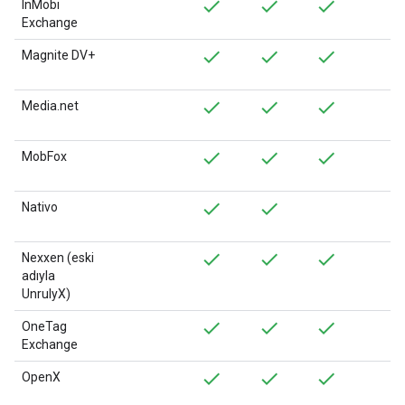
InMobi
Exchange
Magnite DV+
Media.net
MobFox
Nativo
Nexxen (eski
adıyla
UnrulyX)
OneTag
Exchange
OpenX