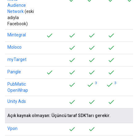
Audience
Network
(eski
adıyla
Facebook)
Mintegral
Moloco
myTarget
Pangle
3
3
PubMatic
OpenWrap
Unity Ads
Açık kaynak olmayan: Üçüncü taraf SDK'ları gerekir.
Vpon