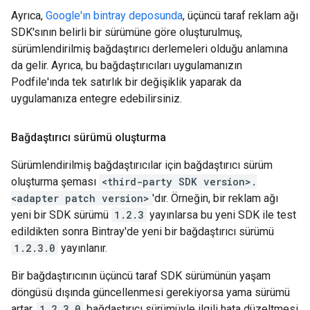
Ayrıca,
Google'ın bintray deposunda
, üçüncü taraf reklam ağı
SDK'sının belirli bir sürümüne göre oluşturulmuş,
sürümlendirilmiş bağdaştırıcı derlemeleri olduğu anlamına
da gelir. Ayrıca, bu bağdaştırıcıları uygulamanızın
Podfile'ında tek satırlık bir değişiklik yaparak da
uygulamanıza entegre edebilirsiniz.
Bağdaştırıcı sürümü oluşturma
Sürümlendirilmiş bağdaştırıcılar için bağdaştırıcı sürüm
oluşturma şeması
<third-party SDK version>.
<adapter patch version>
'dır. Örneğin, bir reklam ağı
yeni bir SDK sürümü
1.2.3
yayınlarsa bu yeni SDK ile test
edildikten sonra Bintray'de yeni bir bağdaştırıcı sürümü
1.2.3.0
yayınlanır.
Bir bağdaştırıcının üçüncü taraf SDK sürümünün yaşam
döngüsü dışında güncellenmesi gerekiyorsa yama sürümü
artar.
1.2.3.0
bağdaştırıcı sürümüyle ilgili hata düzeltmesi