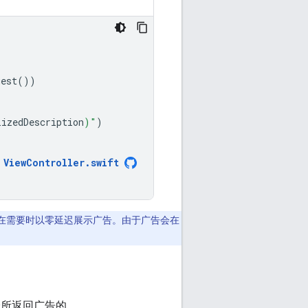
uest
())
lizedDescription
)
"
)
ViewController
.
swift
在需要时以零延迟展示广告。由于广告会在
所返回广告的