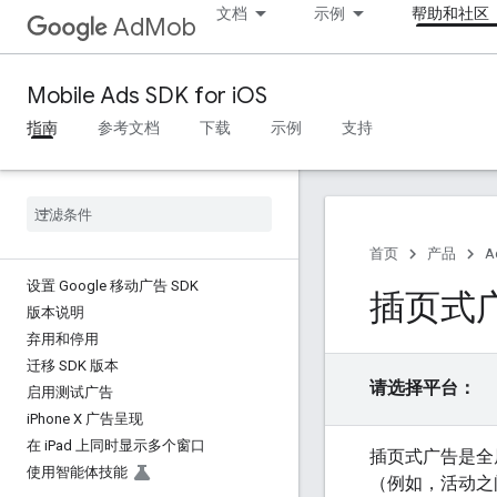
文档
示例
帮助和社区
AdMob
Mobile Ads SDK for iOS
指南
参考文档
下载
示例
支持
首页
产品
A
设置 Google 移动广告 SDK
插页式
版本说明
弃用和停用
迁移 SDK 版本
请选择平台：
启用测试广告
i
Phone X 广告呈现
在 i
Pad 上同时显示多个窗口
插页式广告是全
使用智能体技能
（例如，活动之