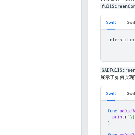
fullScreenCo
Swift
Swif
interstitia
GADFullScree
展示了如何实现
Swift
Swif
func
adDidR
print
(
"
\(
}
func
adDidR