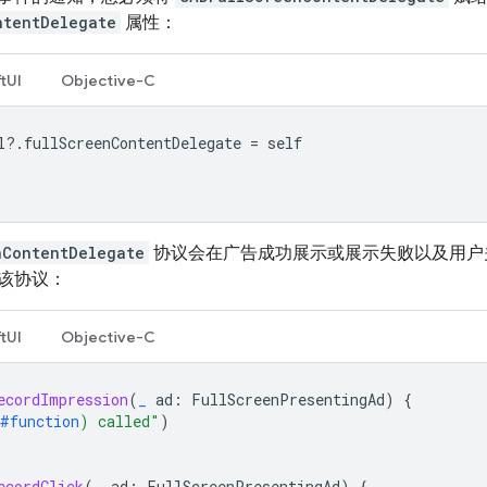
ntentDelegate
属性：
tUI
Objective-C
l
?.
fullScreenContentDelegate
=
self
nContentDelegate
协议会在广告成功展示或展示失败以及用户
该协议：
tUI
Objective-C
ecordImpression
(
_
ad
:
FullScreenPresentingAd
)
{
#function
)
 called"
)
ecordClick
(
_
ad
:
FullScreenPresentingAd
)
{