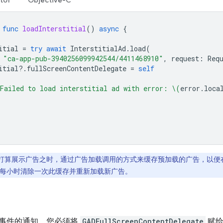
func
loadInterstitial
()
async
{
itial
=
try
await
InterstitialAd
.
load
(
"ca-app-pub-3940256099942544/4411468910"
,
request
:
Req
itial
?.
fullScreenContentDelegate
=
self
Failed to load interstitial ad with error: 
\(
error
.
loca
打算展示广告之时，通过广告加载调用的方式来缓存预加载的广告，以便
每小时清除一次此缓存并重新加载新广告。
事件的通知，您必须将
GADFullScreenContentDelegate
赋给