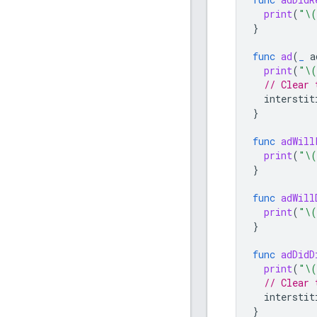
print
(
"
\(
}
func
ad
(
_
a
print
(
"
\(
// Clear 
interstit
}
func
adWill
print
(
"
\(
}
func
adWill
print
(
"
\(
}
func
adDidD
print
(
"
\(
// Clear 
interstit
}