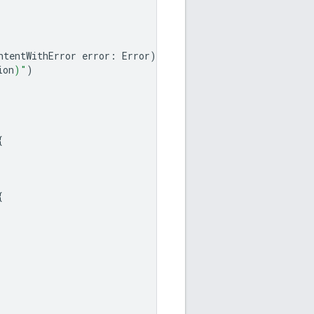
ntentWithError
error
:
Error
)
{
ion
)
"
)
{
{