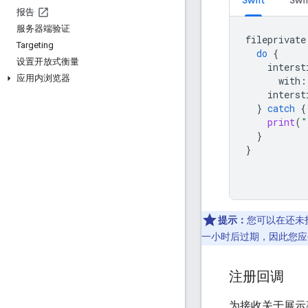
报告
服务器端验证
fileprivate
Targeting
do
{
设置开放式衡量
interst
应用内浏览器
with
:
interst
}
catch
{
print
(
"
}
}
提示：
您可以在还未
一小时后过期，因此您应
注册回调
为接收关于展示