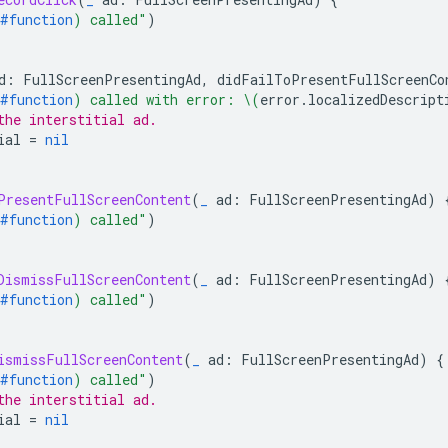
#function
)
 called"
)
d
:
FullScreenPresentingAd
,
didFailToPresentFullScreenCo
#function
)
 called with error: 
\(
error
.
localizedDescript
the interstitial ad.
ial
=
nil
PresentFullScreenContent
(
_
ad
:
FullScreenPresentingAd
)
#function
)
 called"
)
DismissFullScreenContent
(
_
ad
:
FullScreenPresentingAd
)
#function
)
 called"
)
ismissFullScreenContent
(
_
ad
:
FullScreenPresentingAd
)
{
#function
)
 called"
)
the interstitial ad.
ial
=
nil