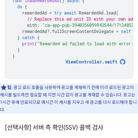
func
loadRewardedAd
()
async
{
do
{
rewardedAd
=
try
await
RewardedAd
.
load
(
// Replace this ad unit ID with your own ad u
with
:
"ca-app-pub-3940256099942544/171248531
rewardedAd
?.
fullScreenContentDelegate
=
self
}
catch
{
print
(
"Rewarded ad failed to load with error: 
}
}
ViewController
.
swift
팁:
광고 로드 호출을 사용하여 광고를 게재하기 전에 미리 로드된 광고의
캐시를 빌드하면 필요할 때 지연 시간 없이 광고를 게재할 수 있습니다. 광고는
1시간 후에 만료되므로 매시간 이 캐시를 지우고 새 광고를 다시 로드해야 합니
다.
[선택사항] 서버 측 확인(SSV) 콜백 검사