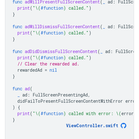
func
adWillPresentFullScreenContent
(
_
ad
:
FullScre
print
(
"
\(
#function
)
 called."
)
}
func
adWillDismissFullScreenContent
(
_
ad
:
FullScre
print
(
"
\(
#function
)
 called."
)
}
func
adDidDismissFullScreenContent
(
_
ad
:
FullScree
print
(
"
\(
#function
)
 called."
)
// Clear the rewarded ad.
rewardedAd
=
nil
}
func
ad
(
_
ad
:
FullScreenPresentingAd
,
didFailToPresentFullScreenContentWithError
error
)
{
print
(
"
\(
#function
)
 called with error: 
\(
error
.
l
}
ViewController
.
swift