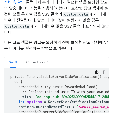
서버 측 확인
콜백에서 추가 데이터가 필요한 앱은 보상형 광고
의 맞춤 데이터 기능을 사용해야 합니다. 보상형 광고 객체에 설
정된 모든 문자열 값은 SSV 콜백의
custom_data
쿼리 매개
변수에 전달됩니다. 맞춤 데이터 값이 설정되지 않은 경우
custom_data
쿼리 매개변수 값은 SSV 콜백에 표시되지 않습
니다.
다음 코드 샘플은 광고를 요청하기 전에 보상형 광고 객체에 맞
춤 데이터를 설정하는 방법을 보여줍니다.
Swift
Objective-C
private
func
validateServerSideVerification
()
asyn
do
{
rewardedAd
=
try
await
RewardedAd
.
load
(
// Replace this ad unit ID with your own ad 
with
:
"ca-app-pub-3940256099942544/17124853
let
options
=
ServerSideVerificationOptions
(
options
.
customRewardText
=
"
SAMPLE_CUSTOM_DAT
rewardedAd
?.
serverSideVerificationOptions
=
op