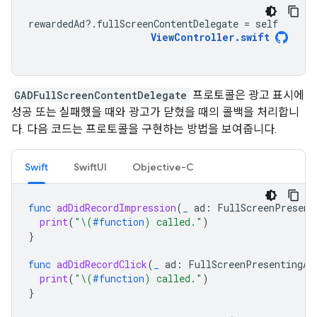
rewardedAd
?.
fullScreenContentDelegate
=
self
ViewController
.
swift
GADFullScreenContentDelegate
프로토콜은 광고 표시에
성공 또는 실패했을 때와 광고가 닫혔을 때의 콜백을 처리합니
다. 다음 코드는 프로토콜을 구현하는 방법을 보여줍니다.
Swift
SwiftUI
Objective-C
func
adDidRecordImpression
(
_
ad
:
FullScreenPresent
print
(
"
\(
#function
)
 called."
)
}
func
adDidRecordClick
(
_
ad
:
FullScreenPresentingAd
print
(
"
\(
#function
)
 called."
)
}