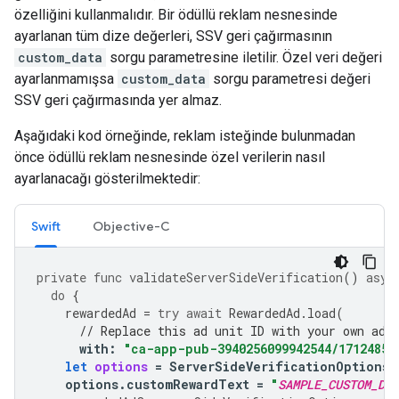
özelliğini kullanmalıdır. Bir ödüllü reklam nesnesinde
ayarlanan tüm dize değerleri, SSV geri çağırmasının
custom_data
sorgu parametresine iletilir. Özel veri değeri
ayarlanmamışsa
custom_data
sorgu parametresi değeri
SSV geri çağırmasında yer almaz.
Aşağıdaki kod örneğinde, reklam isteğinde bulunmadan
önce ödüllü reklam nesnesinde özel verilerin nasıl
ayarlanacağı gösterilmektedir:
Swift
Objective-C
private
func
validateServerSideVerification
()
asyn
do
{
rewardedAd
=
try
await
RewardedAd
.
load
(
// Replace this ad unit ID with your own ad 
with
:
"ca-app-pub-3940256099942544/17124853
let
options
=
ServerSideVerificationOptions
(
options
.
customRewardText
=
"
SAMPLE_CUSTOM_DAT