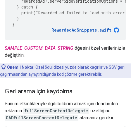
rewardedAd
?.
serverSideVerificationOptions
=
op
}
catch
{
print
(
"Rewarded ad failed to load with error: 
}
}
RewardedAdSnippets
.
swift
SAMPLE_CUSTOM_DATA_STRING
öğesini özel verilerinizle
değiştirin.
Önemli Nokta:
Özel ödül dizesi
yüzde olarak kaçırılır
ve SSV geri
çağırmasından ayrıştırıldığında kod çözme gerektirebilir.
Geri arama için kaydolma
Sunum etkinlikleriyle ilgili bildirim almak için döndürülen
reklamın
fullScreenContentDelegate
özelliğine
GADFullScreenContentDelegate
atamanız gerekir: