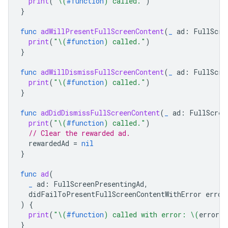
print
(
"
\(
#function
)
 called."
)
}
func
adWillPresentFullScreenContent
(
_
ad
:
FullScre
print
(
"
\(
#function
)
 called."
)
}
func
adWillDismissFullScreenContent
(
_
ad
:
FullScre
print
(
"
\(
#function
)
 called."
)
}
func
adDidDismissFullScreenContent
(
_
ad
:
FullScree
print
(
"
\(
#function
)
 called."
)
// Clear the rewarded ad.
rewardedAd
=
nil
}
func
ad
(
_
ad
:
FullScreenPresentingAd
,
didFailToPresentFullScreenContentWithError
error
)
{
print
(
"
\(
#function
)
 called with error: 
\(
error
.
l
}