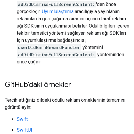
adDidDismissFullScreenContent:
'den önce
gerçekleşir.
Uyumlulaştırma
aracılığıyla yayınlanan
reklamlarda geri çağırma sırasını üçüncü taraf reklam
ağı SDK'sının uygulanması belirler. Ödül bilgileri içeren
tek bir temsilci yöntemi sağlayan reklam ağı SDK'ları
için uyumlulaştırma bağdaştırıcısı,
userDidEarnRewardHandler
yöntemini
adDidDismissFullScreenContent:
yönteminden
önce çağırır.
Git
Hub'daki örnekler
Tercih ettiğiniz dildeki ödüllü reklam örneklerinin tamamını
görüntüleyin:
Swift
SwiftUI