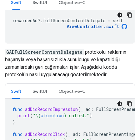
Swift
SwiftUI
Objective-C
rewardedAd
?.
fullScreenContentDelegate
=
self
ViewController
.
swift
GADFullScreenContentDelegate
protokolü, reklamın
başarıyla veya başarısızlıkla sunulduğu ve kapatıldığı
zamanlardaki geri çağırmaları işler. Aşağıdaki kodda
protokolün nasıl uygulanacağı gösterilmektedir:
Swift
SwiftUI
Objective-C
func
adDidRecordImpression
(
_
ad
:
FullScreenPresent
print
(
"
\(
#function
)
 called."
)
}
func
adDidRecordClick
(
_
ad
:
FullScreenPresentingAd