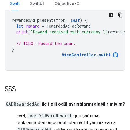
Swift
SwiftUI
Objective-C
rewardedAd
.
present
(
from
:
self
)
{
let
reward
=
rewardedAd
.
adReward
print
(
"Reward received with currency 
\(
reward
.
am
// TODO: Reward the user.
}
ViewController
.
swift
SSS
GADRewardedAd
ile ilgili ödül ayrıntılarını alabilir miyim?
Evet,
userDidEarnReward
geri çağırma
tetiklenmeden önce ödül tutarına ihtiyacınız varsa
GADRewardedAd
, reklam yüklendikten sonra ödül