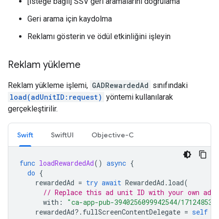
[İsteğe bağlı] SSV geri aramalarını doğrulama
Geri arama için kaydolma
Reklamı gösterin ve ödül etkinliğini işleyin
Reklam yükleme
Reklam yükleme işlemi,
GADRewardedAd
sınıfındaki
load(adUnitID:request)
yöntemi kullanılarak
gerçekleştirilir.
Swift
SwiftUI
Objective-C
func
loadRewardedAd
()
async
{
do
{
rewardedAd
=
try
await
RewardedAd
.
load
(
// Replace this ad unit ID with your own ad u
with
:
"ca-app-pub-3940256099942544/171248531
rewardedAd
?.
fullScreenContentDelegate
=
self