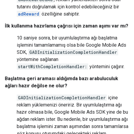
tutarını doğrulamak için kontrol edebileceğiniz bir
adReward
özelliğine sahiptir.
İlk kullanıma hazırlama çağrısı için zaman aşımı var mı?
10 saniye sonra, bir uyumlulaştırma ağı başlatma
işlemini tamamlamamış olsa bile
Google Mobile Ads
SDK
,
GADInitializationCompletionHandler
yöntemine sağlanan
startWithCompletionHandler:
yöntemini çağırır.
Başlatma geri araması aldığımda bazı arabuluculuk
ağları hazır değilse ne olur?
GADInitializationCompletionHandler
içine
reklam yüklemenizi öneririz. Bir uyumlulaştırma ağı
hazır olmasa bile,
Google Mobile Ads SDK
yine de bu
ağdan reklam ister. Bu nedenle, bir uyumlulaştırma ağı
başlatma işlemini zaman aşımından sonra tamamlarsa
söz konusu oturumdaki gelecekteki reklam