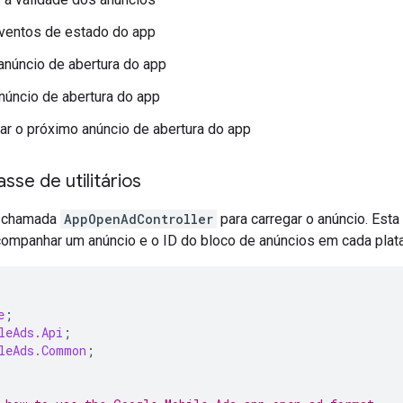
eventos de estado do app
anúncio de abertura do app
núncio de abertura do app
ar o próximo anúncio de abertura do app
sse de utilitários
e chamada
AppOpenAdController
para carregar o anúncio. Esta
acompanhar um anúncio e o ID do bloco de anúncios em cada plat
e
;
leAds.Api
;
leAds.Common
;