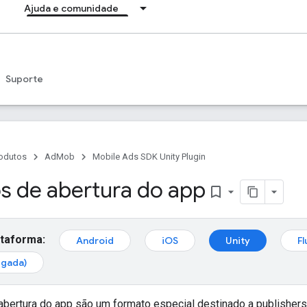
Ajuda e comunidade
Suporte
odutos
AdMob
Mobile Ads SDK Unity Plugin
s de abertura do app
bookmark_border
ataforma:
Android
iOS
Unity
Fl
egada)
abertura do app são um formato especial destinado a publisher