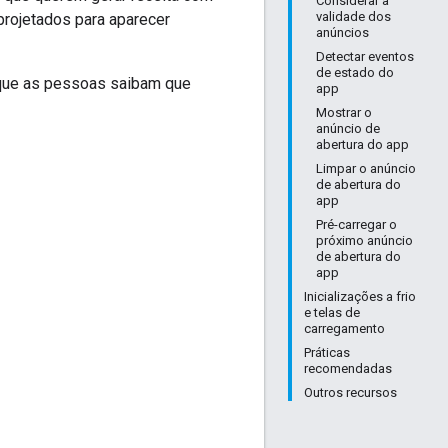
Considerar a
validade dos
rojetados para aparecer
anúncios
Detectar eventos
de estado do
que as pessoas saibam que
app
Mostrar o
anúncio de
abertura do app
Limpar o anúncio
de abertura do
app
Pré-carregar o
próximo anúncio
de abertura do
app
Inicializações a frio
e telas de
carregamento
Práticas
recomendadas
Outros recursos