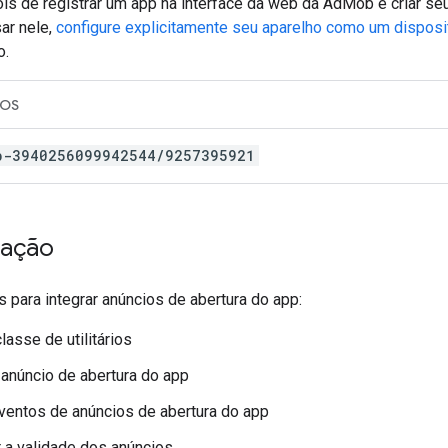
is de registrar um app na interface da web da AdMob e criar se
ar nele,
configure explicitamente seu aparelho como um disposi
o.
iOS
b-3940256099942544/9257395921
tação
s para integrar anúncios de abertura do app:
lasse de utilitários
 anúncio de abertura do app
ventos de anúncios de abertura do app
 a validade dos anúncios