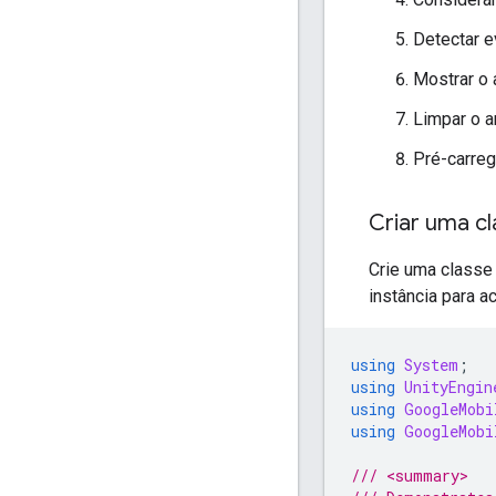
Detectar 
Mostrar o 
Limpar o a
Pré-carreg
Criar uma cla
Crie uma class
instância para 
using
System
;
using
UnityEngin
using
GoogleMobi
using
GoogleMobi
/// <summary>