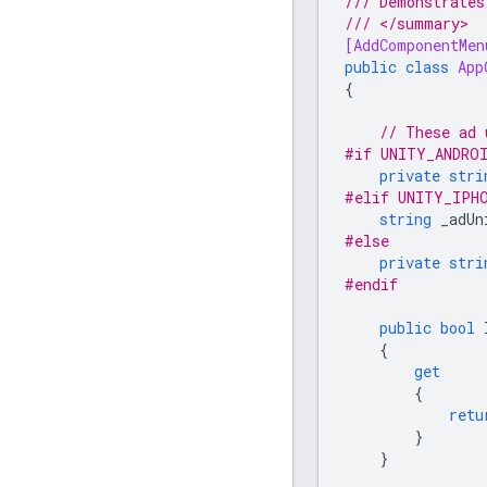
/// Demonstrates
/// </summary>
[AddComponentMen
public
class
App
{
// These ad 
#if UNITY_ANDRO
private
stri
#elif UNITY_IPH
string
_adUn
#else
private
stri
#endif
public
bool
{
get
{
retu
}
}