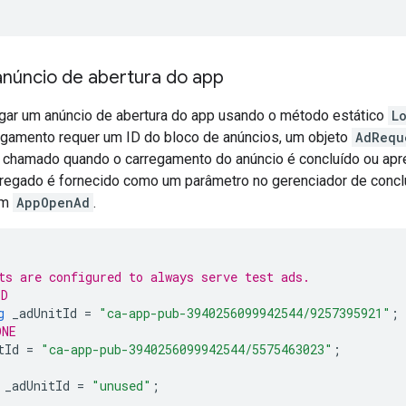
anúncio de abertura do app
egar um anúncio de abertura do app usando o método estático
L
gamento requer um ID do bloco de anúncios, um objeto
AdRequ
 chamado quando o carregamento do anúncio é concluído ou apre
regado é fornecido como um parâmetro no gerenciador de conc
um
AppOpenAd
.
ts are configured to always serve test ads.
ID
g
_adUnitId
=
"ca-app-pub-3940256099942544/9257395921"
;
ONE
tId
=
"ca-app-pub-3940256099942544/5575463023"
;
_adUnitId
=
"unused"
;