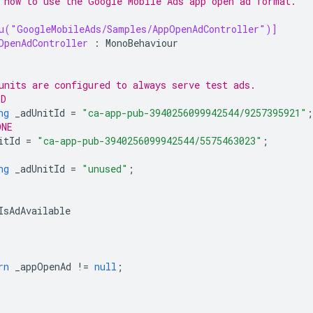
 how to use the Google Mobile Ads app open ad format.
u("GoogleMobileAds/Samples/AppOpenAdController")]
OpenAdController
:
MonoBehaviour
units are configured to always serve test ads.
ID
ng
_adUnitId
=
"ca-app-pub-3940256099942544/9257395921"
;
ONE
itId
=
"ca-app-pub-3940256099942544/5575463023"
;
ng
_adUnitId
=
"unused"
;
IsAdAvailable
rn
_appOpenAd
!=
null
;