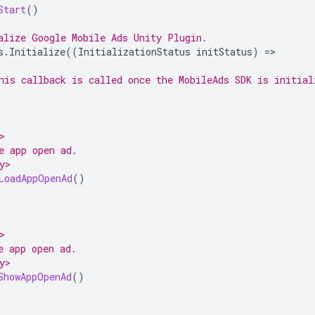
Start
()
alize 
Google Mobile Ads Unity Plugin
.
s
.
Initialize
((
InitializationStatus
initStatus
)
=
his callback is called once the MobileAds SDK is initial
>
e app open ad.
y>
LoadAppOpenAd
()
>
e app open ad.
y>
ShowAppOpenAd
()