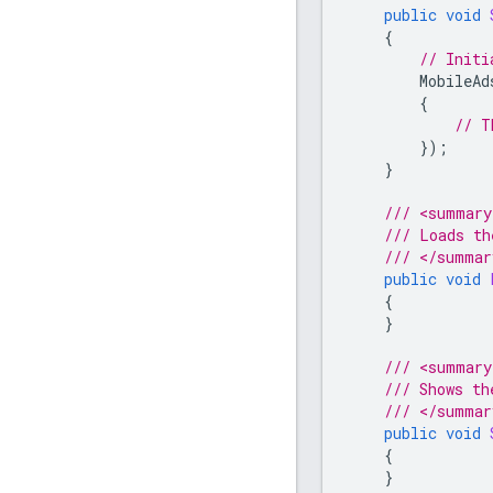
public
void
{
// Initi
MobileAd
{
// T
});
}
/// <summary
/// Loads th
/// </summar
public
void
{
}
/// <summary
/// Shows th
/// </summar
public
void
{
}