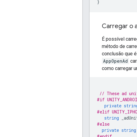
}
Carregar o 
É possível carr
método de carre
conclusão que é
AppOpenAd
car
como carregar 
// These ad uni
#if UNITY_ANDRO
private
strin
#elif UNITY_IPH
string
_adUni
#else
private
string
#endif