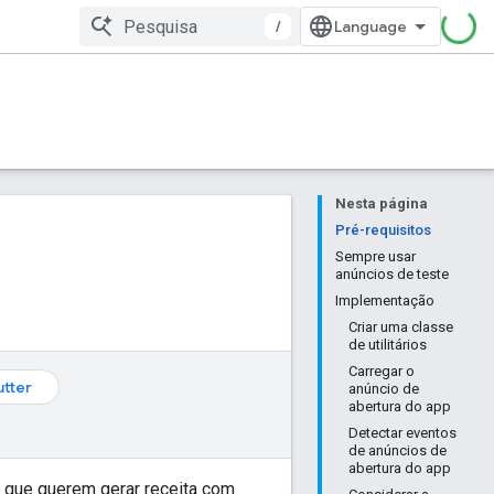
/
Nesta página
Pré-requisitos
Sempre usar
anúncios de teste
Implementação
Criar uma classe
de utilitários
Carregar o
utter
anúncio de
abertura do app
Detectar eventos
de anúncios de
abertura do app
s que querem gerar receita com