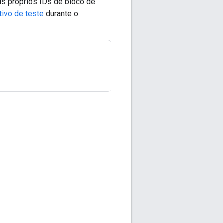
us próprios IDs de bloco de
tivo de teste
durante o