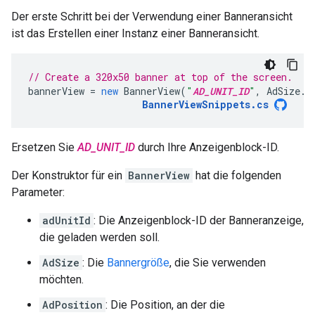
Der erste Schritt bei der Verwendung einer Banneransicht
ist das Erstellen einer Instanz einer Banneransicht.
// Create a 320x50 banner at top of the screen.
bannerView
=
new
BannerView
(
"
AD_UNIT_ID
"
,
AdSize
.
B
BannerViewSnippets
.
cs
Ersetzen Sie
AD_UNIT_ID
durch Ihre Anzeigenblock-ID.
Der Konstruktor für ein
BannerView
hat die folgenden
Parameter:
adUnitId
: Die Anzeigenblock-ID der Banneranzeige,
die geladen werden soll.
AdSize
: Die
Bannergröße
, die Sie verwenden
möchten.
AdPosition
: Die Position, an der die