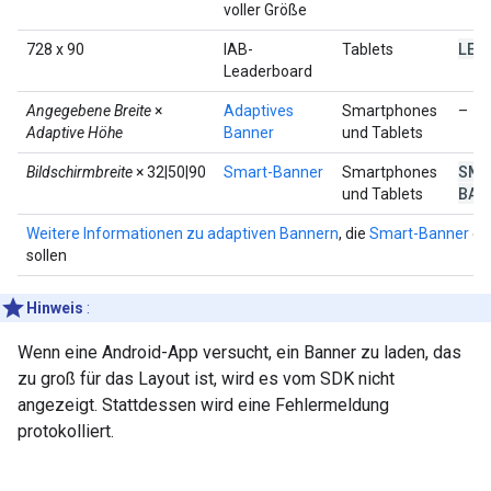
voller Größe
LEA
728 x 90
IAB-
Tablets
Leaderboard
Angegebene Breite
×
Adaptives
Smartphones
–
Adaptive Höhe
Banner
und Tablets
SMA
Bildschirmbreite
× 32|50|90
Smart-Banner
Smartphones
BAN
und Tablets
Weitere Informationen zu adaptiven Bannern
, die
Smart-Banner
er
sollen
Hinweis
:
Wenn eine Android-App versucht, ein Banner zu laden, das
zu groß für das Layout ist, wird es vom SDK nicht
angezeigt. Stattdessen wird eine Fehlermeldung
protokolliert.