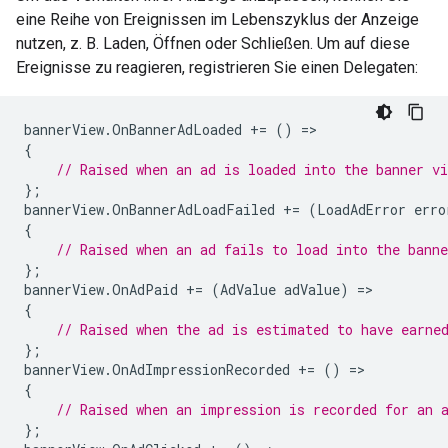
eine Reihe von Ereignissen im Lebenszyklus der Anzeige
nutzen, z. B. Laden, Öffnen oder Schließen. Um auf diese
Ereignisse zu reagieren, registrieren Sie einen Delegaten:
bannerView
.
OnBannerAdLoaded
+=
()
=
{
// Raised when an ad is loaded into the banner vi
};
bannerView
.
OnBannerAdLoadFailed
+=
(
LoadAdError
erro
{
// Raised when an ad fails to load into the banne
};
bannerView
.
OnAdPaid
+=
(
AdValue
adValue
)
=
{
// Raised when the ad is estimated to have earne
};
bannerView
.
OnAdImpressionRecorded
+=
()
=
{
// Raised when an impression is recorded for an 
};