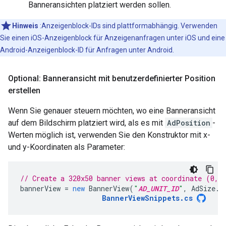
Banneransichten platziert werden sollen.
Hinweis
:Anzeigenblock-IDs sind plattformabhängig. Verwenden
Sie einen iOS-Anzeigenblock für Anzeigenanfragen unter iOS und eine
Android-Anzeigenblock-ID für Anfragen unter Android.
Optional: Banneransicht mit benutzerdefinierter Position
erstellen
Wenn Sie genauer steuern möchten, wo eine Banneransicht
auf dem Bildschirm platziert wird, als es mit
AdPosition
-
Werten möglich ist, verwenden Sie den Konstruktor mit x-
und y-Koordinaten als Parameter:
// Create a 320x50 banner views at coordinate (0,5
bannerView
=
new
BannerView
(
"
AD_UNIT_ID
"
,
AdSize
.
B
BannerViewSnippets
.
cs