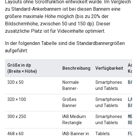
Layouts ohne Scrollfunktion entwickelt wurde. Im Vergleich
zu Standard-Ankerbannern ist bei diesen Bannern eine
größere maximale Höhe möglich (bis zu 20% der
Bildschirmhöhe, zwischen 50 und 150 dp). Dieser
zusätzliche Platz ist für Videoinhalte optimiert.
In der folgenden Tabelle sind die Standardbannergrößen
aufgeführt:
Größe in dp
AdS
Beschreibung
Verfügbarkeit
(Breite × Höhe)
Kons
BAN
320 x 50
Normale
Smartphones
Banner-
und Tablets
LAR
320 × 100
Großes
Smartphones
BAN
Banner
und Tablets
MED
300 x 250
IAB Medium
Smartphones
REC
Rectangle
und Tablets
FUL
468 x 60
IAB-Banner in
Tablets