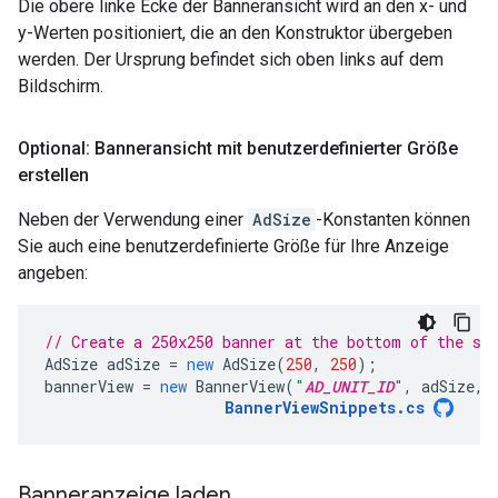
Die obere linke Ecke der Banneransicht wird an den x- und
y-Werten positioniert, die an den Konstruktor übergeben
werden. Der Ursprung befindet sich oben links auf dem
Bildschirm.
Optional: Banneransicht mit benutzerdefinierter Größe
erstellen
Neben der Verwendung einer
AdSize
-Konstanten können
Sie auch eine benutzerdefinierte Größe für Ihre Anzeige
angeben:
// Create a 250x250 banner at the bottom of the sc
AdSize
adSize
=
new
AdSize
(
250
,
250
);
bannerView
=
new
BannerView
(
"
AD_UNIT_ID
"
,
adSize
,
BannerViewSnippets
.
cs
Banneranzeige laden