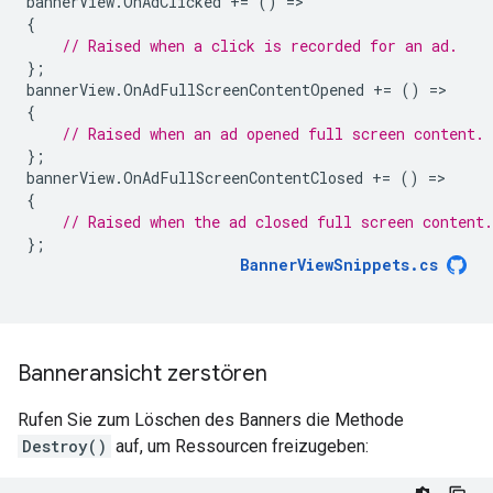
bannerView
.
OnAdClicked
+=
()
=
{
// Raised when a click is recorded for an ad.
};
bannerView
.
OnAdFullScreenContentOpened
+=
()
=
{
// Raised when an ad opened full screen content.
};
bannerView
.
OnAdFullScreenContentClosed
+=
()
=
{
// Raised when the ad closed full screen content.
};
BannerViewSnippets
.
cs
Banneransicht zerstören
Rufen Sie zum Löschen des Banners die Methode
Destroy()
auf, um Ressourcen freizugeben: