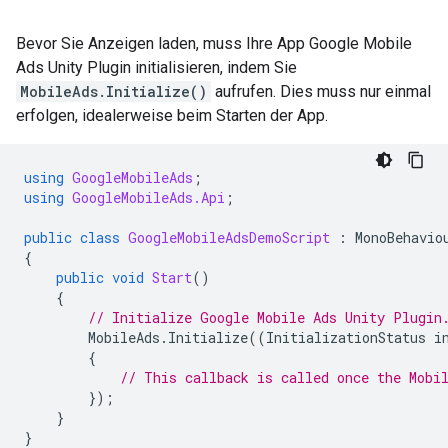
Bevor Sie Anzeigen laden, muss Ihre App
Google Mobile
Ads Unity Plugin
initialisieren, indem Sie
MobileAds.Initialize()
aufrufen. Dies muss nur einmal
erfolgen, idealerweise beim Starten der App.
using
GoogleMobileAds
;
using
GoogleMobileAds.Api
;
public
class
GoogleMobileAdsDemoScript
:
MonoBehavio
{
public
void
Start
()
{
// Initialize 
Google Mobile Ads Unity Plugin
MobileAds
.
Initialize
((
InitializationStatus
i
{
// This callback is called once the Mobi
});
}
}