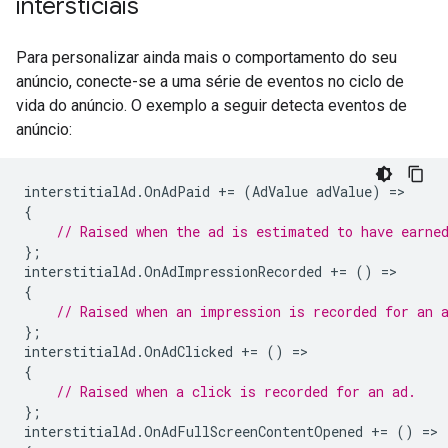
intersticiais
Para personalizar ainda mais o comportamento do seu
anúncio, conecte-se a uma série de eventos no ciclo de
vida do anúncio. O exemplo a seguir detecta eventos de
anúncio:
interstitialAd
.
OnAdPaid
+=
(
AdValue
adValue
)
=
{
// Raised when the ad is estimated to have earne
};
interstitialAd
.
OnAdImpressionRecorded
+=
()
=
{
// Raised when an impression is recorded for an 
};
interstitialAd
.
OnAdClicked
+=
()
=
{
// Raised when a click is recorded for an ad.
};
interstitialAd
.
OnAdFullScreenContentOpened
+=
()
=