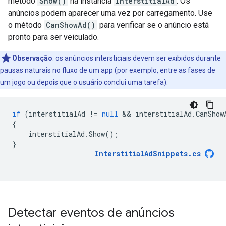
método
Show()
na instância
InterstitialAd
. Os
anúncios podem aparecer uma vez por carregamento. Use
o método
CanShowAd()
para verificar se o anúncio está
pronto para ser veiculado.
Observação
:
os anúncios intersticiais devem ser exibidos durante
pausas naturais no fluxo de um app (por exemplo, entre as fases de
um jogo ou depois que o usuário conclui uma tarefa).
if
(
interstitialAd
!=
null
 && 
interstitialAd
.
CanShow
{
interstitialAd
.
Show
();
}
InterstitialAdSnippets
.
cs
Detectar eventos de anúncios