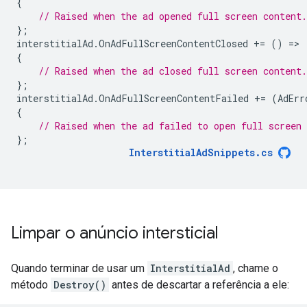
{
// Raised when the ad opened full screen content.
};
interstitialAd
.
OnAdFullScreenContentClosed
+=
()
=
{
// Raised when the ad closed full screen content.
};
interstitialAd
.
OnAdFullScreenContentFailed
+=
(
AdErr
{
// Raised when the ad failed to open full screen 
};
InterstitialAdSnippets
.
cs
Limpar o anúncio intersticial
Quando terminar de usar um
InterstitialAd
, chame o
método
Destroy()
antes de descartar a referência a ele: