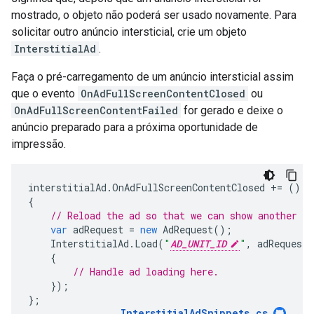
mostrado, o objeto não poderá ser usado novamente. Para
solicitar outro anúncio intersticial, crie um objeto
InterstitialAd
.
Faça o pré-carregamento de um anúncio intersticial assim
que o evento
OnAdFullScreenContentClosed
ou
OnAdFullScreenContentFailed
for gerado e deixe o
anúncio preparado para a próxima oportunidade de
impressão.
interstitialAd
.
OnAdFullScreenContentClosed
+=
()
=
{
// Reload the ad so that we can show another as
var
adRequest
=
new
AdRequest
();
InterstitialAd
.
Load
(
"
AD_UNIT_ID
"
,
adRequest
,
{
// Handle ad loading here.
});
};
InterstitialAdSnippets
.
cs