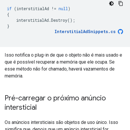
if
(
interstitialAd
!=
null
)
{
interstitialAd
.
Destroy
();
}
InterstitialAdSnippets
.
cs
Isso notifica o plug-in de que o objeto não é mais usado e
que é possível recuperar a memória que ele ocupa. Se
esse método não for chamado, haverá vazamentos de
memória.
Pré-carregar o próximo anúncio
intersticial
Os anúncios intersticiais são objetos de uso único. Isso
significa que, depois que um anúncio intersticial for