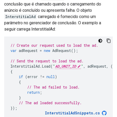
conclusão que é chamado quando o carregamento do
anúncio é concluído ou apresenta falha. O objeto
InterstitialAd
carregado é fornecido como um
parâmetro no gerenciador de conclusão. O exemplo a
seguir carrega InterstitialAd:
// Create our request used to load the ad.
var
adRequest
=
new
AdRequest
();
// Send the request to load the ad.
InterstitialAd
.
Load
(
"
AD_UNIT_ID
"
,
adRequest
,
(
In
{
if
(
error
!=
null
)
{
// The ad failed to load.
return
;
}
// The ad loaded successfully.
});
InterstitialAdSnippets
.
cs