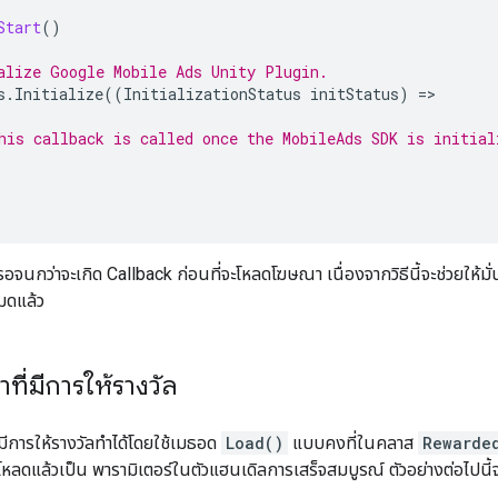
Start
()
alize 
Google Mobile Ads Unity Plugin
.
s
.
Initialize
((
InitializationStatus
initStatus
)
=
his callback is called once the MobileAds SDK is initial
รอจนกว่าจะเกิด Callback ก่อนที่จะโหลดโฆษณา เนื่องจากวิธีนี้จะช่วยให้มั่
หมดแล้ว
ี่มีการให้รางวัล
ีการให้รางวัลทำได้โดยใช้เมธอด
Load()
แบบคงที่ในคลาส
Rewarde
่โหลดแล้วเป็น พารามิเตอร์ในตัวแฮนเดิลการเสร็จสมบูรณ์ ตัวอย่างต่อไปนี