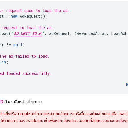
ur request used to load the ad.
st
=
new
AdRequest
();
 request to load the ad.
Load
(
"
AD_UNIT_ID
"
,
adRequest
,
(
RewardedAd
ad
,
LoadAdE
or
!=
null
)
The ad failed to load.
urn
;
ad loaded successfully.
ID
ด้วยรหัสหน่วยโฆษณา
ย่างยิ่งให้พยายามโหลดโฆษณาใหม่จากบล็อกการเสร็จสิ้นของคำขอโฆษณาเมื่อ โห
ห้จำกัดการลองโหลดโฆษณาซ้ำเพื่อหลีกเลี่ยงคำขอโฆษณาที่ล้มเหลวอย่างต่อเนื่องในส