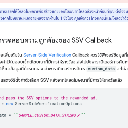
การเรียกให้โหลดโฆษณาเพื่อสร้างแคชของโฆษณาที่โหลดล่วงหน้าก่อนที่คุณ ตั้งใจจ
่องจากโฆษณาจะหมดอายุหลังจากผ่านไป 1 ชั่วโมง คุณจึงควรล้างแคชนี้และโหลดซ้ำด้
] ตรวจสอบความถูกต้องของ SSV Callback
ูลเพิ่มเติมใน
Server-Side Verification
Callback ควรใช้ฟีเจอร์ข้อมูลท
ตั้งค่าไว้ในออบเจ็กต์โฆษณาที่มีการให้รางวัลจะส่งไปยังพารามิเตอร์การค้น
้ตั้งค่าข้อมูลที่กำหนดเอง ค่าพารามิเตอร์การค้นหา
custom_data
จะไม่อ
ี้แสดงวิธีตั้งค่าตัวเลือก SSV หลังจากโหลดโฆษณาที่มีการให้รางวัลแล้ว
nd pass the SSV options to the rewarded ad.
=
new
ServerSideVerificationOptions
ata
=
""
SAMPLE_CUSTOM_DATA_STRING
""