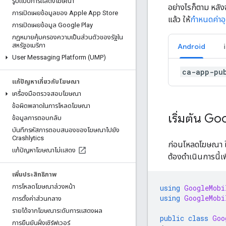
รูปแบบการแสดงโฆษณา
อย่างไรก็ตาม หล
การเปิดเผยข้อมูลของ Apple App Store
แล้ว ให้
กำหนดค่าอ
การเปิดเผยข้อมูล Google Play
กฎหมายคุ้มครองความเป็นส่วนตัวของรัฐใน
สหรัฐอเมริกา
Android
User Messaging Platform (UMP)
ca-app-pu
แก้ปัญหาเกี่ยวกับโฆษณา
เครื่องมือตรวจสอบโฆษณา
ข้อผิดพลาดในการโหลดโฆษณา
เริ่มต้น
Goo
ข้อมูลการตอบกลับ
บันทึกรหัสการตอบสนองของโฆษณาไปยัง
Crashlytics
ก่อนโหลดโฆษณา ให
แก้ปัญหาโฆษณาไม่แสดง
ต้องดำเนินการนี้เพ
เพิ่มประสิทธิภาพ
การโหลดโฆษณาล่วงหน้า
using
GoogleMobi
using
GoogleMobi
การตั้งค่าส่วนกลาง
รายได้จากโฆษณาระดับการแสดงผล
public
class
Goo
การยืนยันฝั่งเซิร์ฟเวอร์