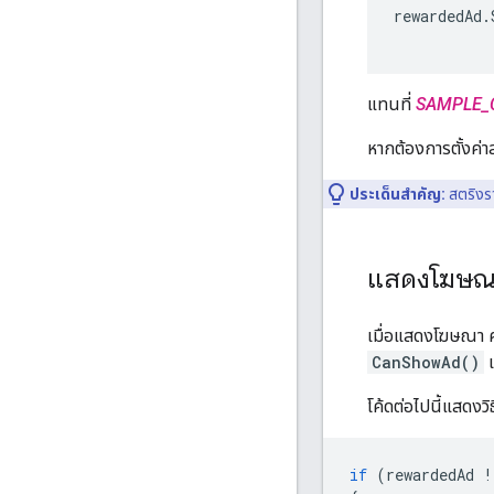
rewardedAd
.
แทนที่
SAMPLE_
หากต้องการตั้งค
ประเด็นสำคัญ:
สตริงรา
แสดงโฆษณาท
เมื่อแสดงโฆษณา คุ
CanShowAd()
เ
โค้ดต่อไปนี้แสดงวิ
if
(
rewardedAd
!