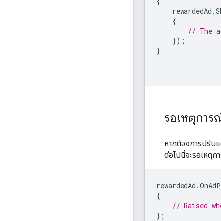
{
rewardedAd
.
S
{
// The a
});
}
รอเหตุการณ์
หากต้องการปรับแ
ต่อไปนี้จะรอเหตุ
rewardedAd
.
OnAdP
{
// Raised wh
};