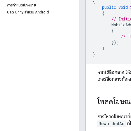
{
การกำหนดเป้าหมาย
public
void
บิลด์ Unity สำหรับ Android
{
// Initi
MobileAd
{
// T
});
}
}
หากใช้สื่อกลาง ให้
เตอร์สื่อกลางทั้ง
โหลดโฆษณาท
การโหลดโฆษณาที่ม
RewardedAd
ที