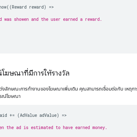
how
((
Reward
reward
)
=
d was showen and the user earned a reward.
โฆษณาที่มีการให้รางวัล
ต่งลักษณะการทำงานของโฆษณาเพิ่มเติม คุณสามารถเชื่อมต่อกับ เหตุกา
การณ์โฆษณา
aid
+=
(
AdValue
adValue
)
=
en the ad is estimated to have earned money.