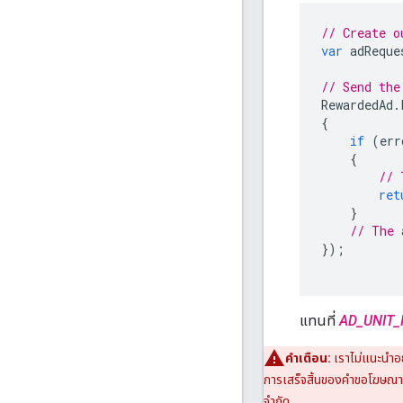
// Create o
var
adReque
// Send the
RewardedAd
.
{
if
(
err
{
// 
ret
}
// The 
});
แทนที่
AD_UNIT_
คำเตือน:
เราไม่แนะนำอ
การเสร็จสิ้นของคำขอโฆษณา ใ
จำกัด