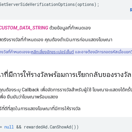
SetServerSideVerificationOptions
(
options
);
CUSTOM_DATA_STRING
ด้วยข้อมูลที่กำหนดเอง
่าสตริงรางวัลที่กำหนดเอง คุณต้องดำเนินการก่อนแสดงโฆษณา
งวัลที่กำหนดเองจะ
หลีกเลี่ยงอักขระเปอร์เซ็นต์
และอาจต้องมีการถอดรหัสเมื่อแยกว
ี่มีการให้รางวัลพร้อมการเรียกกลับของรางวัล
ณต้องระบุ Callback เพื่อจัดการรางวัลสำหรับผู้ใช้ โฆษณาจะแสดงได้ครั้
พื่อ ยืนยันว่าโฆษณาพร้อมแสดง
ธีที่ดีที่สุดในการแสดงโฆษณาที่มีการให้รางวัล
=
null
 && 
rewardedAd
.
CanShowAd
())