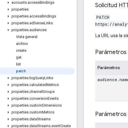
accounts
.
access
Bindings
Solicitud HT
properties
properties
.
access
Bindings
PATCH
properties
.
ad
Sense
Links
https://analy
properties
.
audiences
La URL usa la si
Vista general
archivo
create
Parámetros 
get
list
Parámetros
patch
properties
.
big
Query
Links
audience
.
nam
properties
.
calculated
Metrics
properties
.
channel
Groups
properties
.
conversion
Events
properties
.
custom
Dimensions
properties
.
custom
Metrics
Parámetros 
properties
.
data
Streams
properties
.
data
Streams
.
event
Create