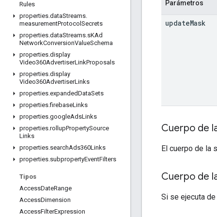
Parámetros
Rules
properties
.
data
Streams
.
update
Mask
measurement
Protocol
Secrets
properties
.
data
Streams
.
s
KAd
Network
Conversion
Value
Schema
properties
.
display
Video360Advertiser
Link
Proposals
properties
.
display
Video360Advertiser
Links
properties
.
expanded
Data
Sets
properties
.
firebase
Links
properties
.
google
Ads
Links
Cuerpo de la
properties
.
rollup
Property
Source
Links
El cuerpo de la 
properties
.
search
Ads360Links
properties
.
subproperty
Event
Filters
Cuerpo de l
Tipos
Access
Date
Range
Si se ejecuta de
Access
Dimension
Access
Filter
Expression