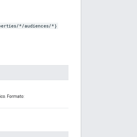
perties/*/audiences/*}
ico. Formato: