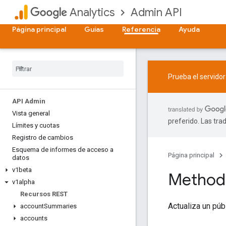
Admin API
Analytics
Página principal
Guías
Referencia
Ayuda
Prueba el servido
API Admin
Vista general
preferido. Las tra
Límites y cuotas
Registro de cambios
Esquema de informes de acceso a
Página principal
datos
v1beta
Method:
v1alpha
Recursos REST
Actualiza un púb
account
Summaries
accounts