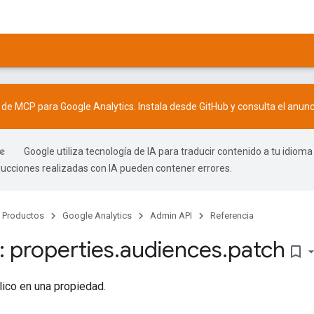
r de MCP para Google Analytics. Instala desde
GitHub
y consulta el
anunc
Google utiliza tecnología de IA para traducir contenido a tu idioma
ducciones realizadas con IA pueden contener errores.
Productos
Google Analytics
Admin API
Referencia
 properties
.
audiences
.
patch
bookmark_border
lico en una propiedad.