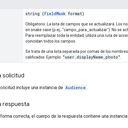
string (
FieldMask
format)
Obligatorio. La lista de campos que se actualizará. Los
en snake case (p.ej., "campo_para_actualizar"). No se ac
Para reemplazar toda la entidad, utiliza una ruta de acces
coincidan todos los campos.
Se trata de una lista separada por comas de los nomb
"user.displayName,photo"
calificados. Ejemplo:
.
 solicitud
solicitud incluye una instancia de
Audience
.
a respuesta
 forma correcta, el cuerpo de la respuesta contiene una instanci