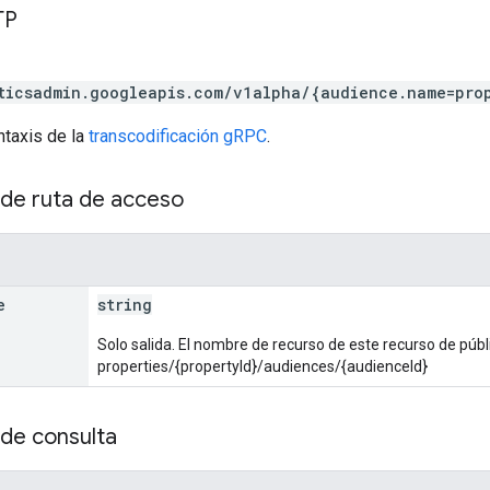
TP
ticsadmin.googleapis.com/v1alpha/{audience.name=pro
ntaxis de la
transcodificación gRPC
.
de ruta de acceso
e
string
Solo salida. El nombre de recurso de este recurso de públ
properties/{propertyId}/audiences/{audienceId}
de consulta