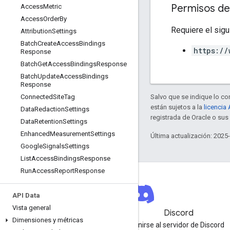
Permisos de
Access
Metric
Access
Order
By
Requiere el sigu
Attribution
Settings
Batch
Create
Access
Bindings
https://
Response
Batch
Get
Access
Bindings
Response
Batch
Update
Access
Bindings
Response
Salvo que se indique lo con
Connected
Site
Tag
están sujetos a la
licencia
Data
Redaction
Settings
registrada de Oracle o sus 
Data
Retention
Settings
Enhanced
Measurement
Settings
Última actualización: 2025
Google
Signals
Settings
List
Access
Bindings
Response
Run
Access
Report
Response
API Data
Vista general
Boletín informativo
Discord
Dimensiones y métricas
Regístrate para recibir el
Unirse al servidor de Discord