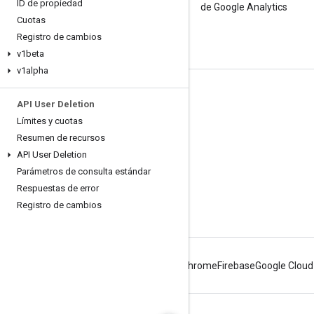
ID de propiedad
boletín informativo para
de Google Analytics
Cuotas
desarrolladores de Google
Analytics
Registro de cambios
v1beta
v1alpha
Recursos
API User Deletion
Centro de ayuda
Límites y cuotas
Resumen de recursos
Sitio para desarrolladores
API User Deletion
Notas de la versión
Parámetros de consulta estándar
Obtén ayuda
Respuestas de error
Registro de cambios
Informar un problema
Android
Chrome
Firebase
Google Cloud