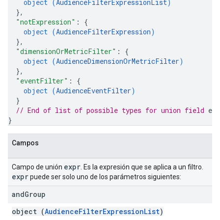
object (
AudienceFilterExpressionList
)
}
,
"notExpression"
: 
{
object (
AudienceFilterExpression
)
}
,
"dimensionOrMetricFilter"
: 
{
object (
AudienceDimensionOrMetricFilter
)
}
,
"eventFilter"
: 
{
object (
AudienceEventFilter
)
}
// End of list of possible types for union field 
exp
}
Campos
expr
Campo de unión
. Es la expresión que se aplica a un filtro.
expr
puede ser solo uno de los parámetros siguientes:
and
Group
object (
AudienceFilterExpressionList
)