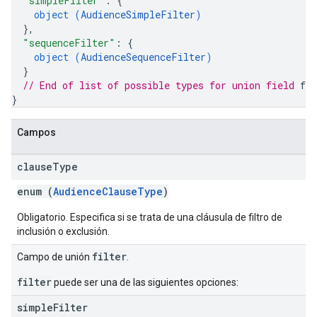
"simpleFilter"
: 
{
object (
AudienceSimpleFilter
)
}
,
"sequenceFilter"
: 
{
object (
AudienceSequenceFilter
)
}
// End of list of possible types for union field 
fil
}
Campos
clause
Type
enum (
AudienceClauseType
)
Obligatorio. Especifica si se trata de una cláusula de filtro de
inclusión o exclusión.
filter
Campo de unión
.
filter
puede ser una de las siguientes opciones:
simple
Filter