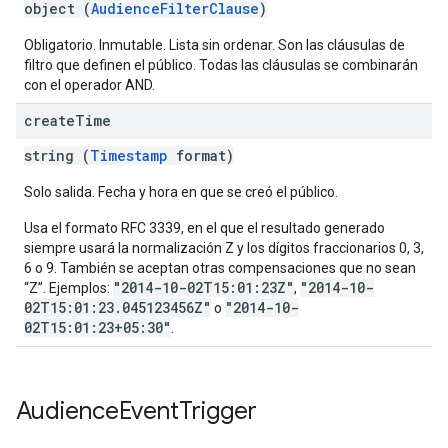
object (
AudienceFilterClause
)
Obligatorio. Inmutable. Lista sin ordenar. Son las cláusulas de
filtro que definen el público. Todas las cláusulas se combinarán
con el operador AND.
create
Time
string (
Timestamp
format)
Solo salida. Fecha y hora en que se creó el público.
Usa el formato RFC 3339, en el que el resultado generado
siempre usará la normalización Z y los dígitos fraccionarios 0, 3,
6 o 9. También se aceptan otras compensaciones que no sean
"2014-10-02T15:01:23Z"
"2014-10-
“Z”. Ejemplos:
,
02T15:01:23.045123456Z"
"2014-10-
o
02T15:01:23+05:30"
.
Audience
Event
Trigger