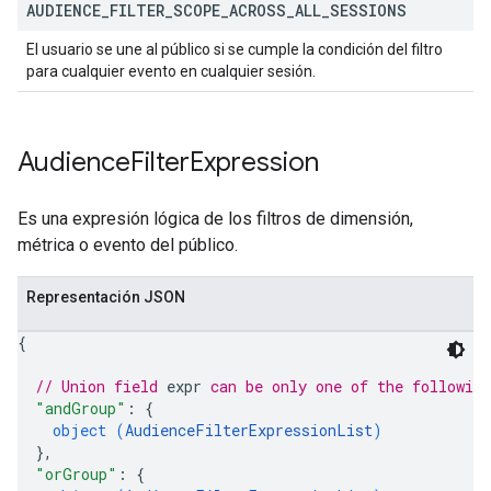
AUDIENCE
_
FILTER
_
SCOPE
_
ACROSS
_
ALL
_
SESSIONS
El usuario se une al público si se cumple la condición del filtro
para cualquier evento en cualquier sesión.
Audience
Filter
Expression
Es una expresión lógica de los filtros de dimensión,
métrica o evento del público.
Representación JSON
{
// Union field 
expr
 can be only one of the followin
"andGroup"
: 
{
object (
AudienceFilterExpressionList
)
}
,
"orGroup"
: 
{