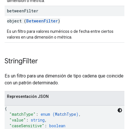
dimensión o métrica.
between
Filter
object (
BetweenFilter
)
Es un filtro para valores numéricos o de fecha entre ciertos
valores en una dimensión o métrica.
String
Filter
Es un filtro para una dimensión de tipo cadena que coincide
con un patrón determinado.
Representación JSON
{
"matchType"
: 
enum (
MatchType
)
,
"value"
: 
string
,
"caseSensitive"
: 
boolean