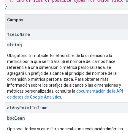
// End of list of possible types for union field 
one
}
Campos
field
Name
string
Obligatorio. Inmutable. Es el nombre de la dimensión o la
métrica por la que se filtrará. Si el nombre del campo hace
referencia a una dimensión o métrica personalizada, se
agregará un prefijo de alcance al principio del nombre de la
dimensión o métrica personalizada. Para obtener más
información sobre los prefijos de alcance o las dimensiones y
métricas personalizadas, consulta la
documentación de la API
de datos de Google Analytics
.
at
Any
Point
In
Time
boolean
Opcional. Indica si este filtro necesita una evaluación dinámica.