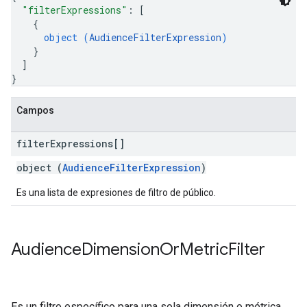
"filterExpressions"
: 
[
{
object (
AudienceFilterExpression
)
}
]
}
Campos
filter
Expressions[]
object (
AudienceFilterExpression
)
Es una lista de expresiones de filtro de público.
Audience
Dimension
Or
Metric
Filter
Es un filtro específico para una sola dimensión o métrica.