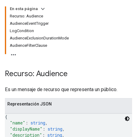
En esta página
Recurso: Audience
AudienceEventTrigger
LogCondition
AudienceExclusionDurationMode
AudienceFilterClause
Recurso: Audience
Es un mensaje de recurso que representa un público.
tocolSecrets
Representación JSON
nversionValueSchema
kProposals
{
ks
"name"
: 
string
,
"displayName"
: 
string
,
"description"
: 
string
,