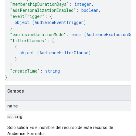
"membershipDurationDays"
: 
integer
,
"adsPersonalizationEnabled"
: 
boolean
,
"eventTrigger"
: 
{
object (
AudienceEventTrigger
)
}
,
"exclusionDurationMode"
: 
enum (
AudienceExclusionDur
"filterClauses"
: 
[
{
object (
AudienceFilterClause
)
}
]
,
"createTime"
: 
string
}
Campos
name
string
Solo salida. Es el nombre del recurso de este recurso de
Audience. Formato: