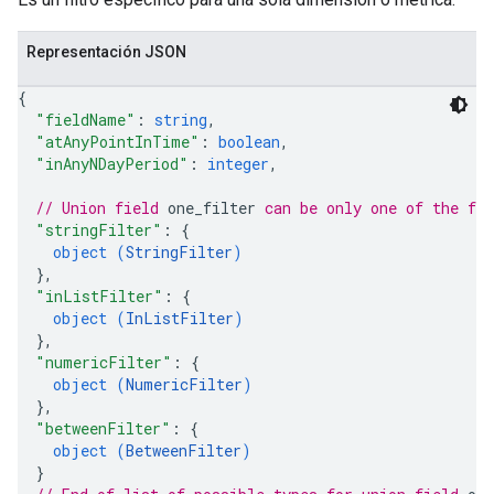
Representación JSON
{
"fieldName"
: 
string
,
"atAnyPointInTime"
: 
boolean
,
"inAnyNDayPeriod"
: 
integer
,
// Union field 
one_filter
 can be only one of the fo
"stringFilter"
: 
{
object (
StringFilter
)
}
,
"inListFilter"
: 
{
object (
InListFilter
)
}
,
"numericFilter"
: 
{
object (
NumericFilter
)
}
,
"betweenFilter"
: 
{
object (
BetweenFilter
)
}