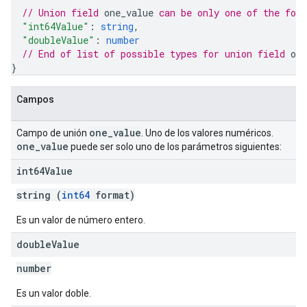
// Union field 
one_value
 can be only one of the fol
"int64Value"
: 
string
,
"doubleValue"
: 
number
// End of list of possible types for union field 
one
}
Campos
one
_
value
Campo de unión
. Uno de los valores numéricos.
one
_
value
puede ser solo uno de los parámetros siguientes:
int64Value
string (
int64
format)
Es un valor de número entero.
double
Value
number
Es un valor doble.