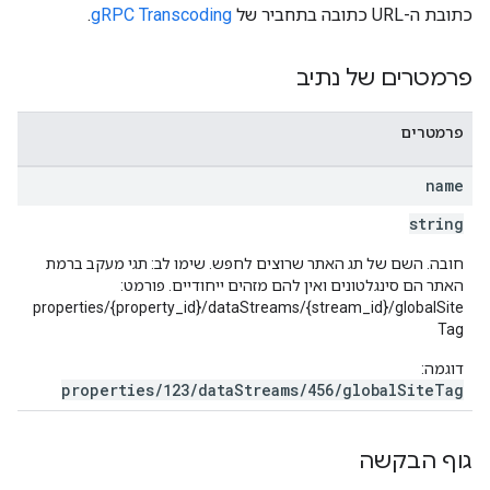
כתובת ה-URL כתובה בתחביר של
gRPC Transcoding
.
פרמטרים של נתיב
פרמטרים
name
string
חובה. השם של תג האתר שרוצים לחפש. שימו לב: תגי מעקב ברמת
האתר הם סינגלטונים ואין להם מזהים ייחודיים. פורמט:
pr
properties/{property_id}/dataStreams/{stream_id}/globalSite
Tag
properties.da
דוגמה:
properties.dataStream
properties/123/dataStreams/456/globalSiteTag
properties.d
prop
גוף הבקשה