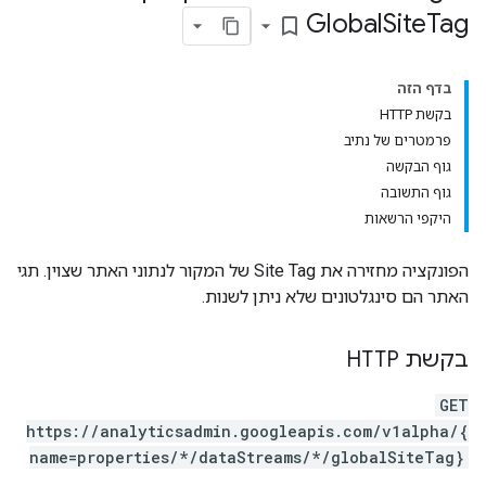
Global
Site
Tag
bookmark_border
בדף הזה
בקשת HTTP
פרמטרים של נתיב
גוף הבקשה
גוף התשובה
היקפי הרשאות
הפונקציה מחזירה את Site Tag של המקור לנתוני האתר שצוין. תגי
האתר הם סינגלטונים שלא ניתן לשנות.
בקשת HTTP
GET
https://analyticsadmin.googleapis.com/v1alpha/{
name=properties/*/dataStreams/*/globalSiteTag}