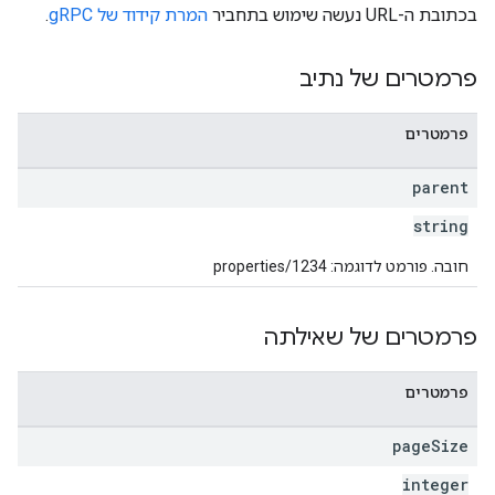
בכתובת ה-URL נעשה שימוש בתחביר
המרת קידוד של gRPC
.
properties.da
properties.dataStream
פרמטרים של נתיב
properties.d
prop
פרמטרים
parent
string
חובה. פורמט לדוגמה: properties/1234
פרמטרים של שאילתה
פרמטרים
page
Size
integer