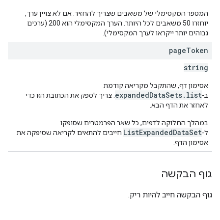
המספר המקסימלי של משאבים שצריך להחזיר. אם לא צויין ערך,
יוחזרו 50 משאבים לכל היותר. הערך המקסימלי הוא 200 (ערכים
גבוהים יותר ייקראו לערך המקסימלי).
page
Token
string
אסימון דף, שהתקבל מקריאה קודמת
expandedDataSets.list
ב-
. צריך לספק את הכתובת הזו כדי
לאחזר את הדף הבא.
במהלך החלוקה לדפים, כל שאר הפרמטרים שסופקו
ListExpandedDataSet
ל-
חייבים להתאים לקריאה שסיפקה את
אסימון הדף.
גוף הבקשה
גוף הבקשה חייב להיות ריק.