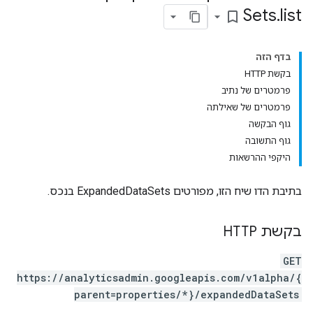
Sets
.
list
bookmark_border
בדף הזה
בקשת HTTP
פרמטרים של נתיב
פרמטרים של שאילתה
גוף הבקשה
גוף התשובה
היקפי ההרשאות
בתיבת הדו שיח הזו, מפורטים ExpandedDataSets בנכס.
בקשת HTTP
GET
https://analyticsadmin.googleapis.com/v1alpha/{
parent=properties/*}/expandedDataSets
pr