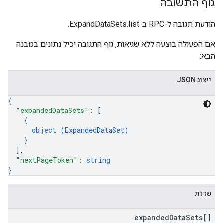
גוף התשובה
הודעת תגובה ל-RPC ב-ExpandDataSets.list.
אם הפעולה בוצעה ללא שגיאות, גוף התגובה יכיל נתונים במבנה
הבא:
ייצוג JSON
{
"expandedDataSets"
: 
[
{
object (
ExpandedDataSet
)
}
]
,
"nextPageToken"
: 
string
}
שדות
expanded
Data
Sets[]