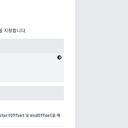
을 지정합니다.
startOffset
endOffset
및
을 해