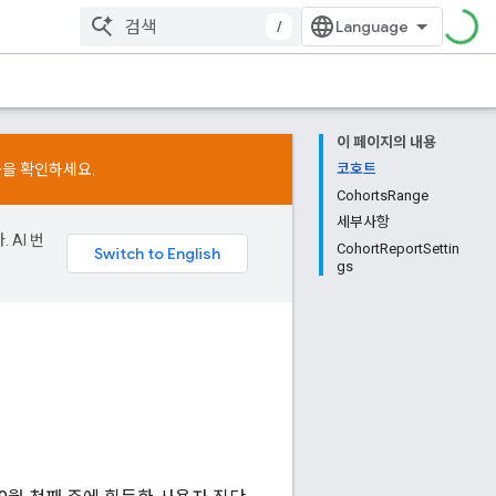
/
이 페이지의 내용
용을 확인하세요.
코호트
CohortsRange
세부사항
 AI 번
CohortReportSettin
gs