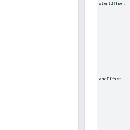
start
Offset
end
Offset