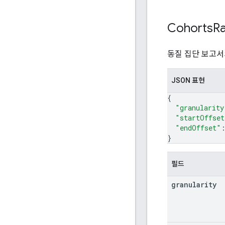
Cohorts
R
동질 집단 보고서
JSON 표현
{
"granularity
"startOffset
"endOffset"
}
필드
granularity