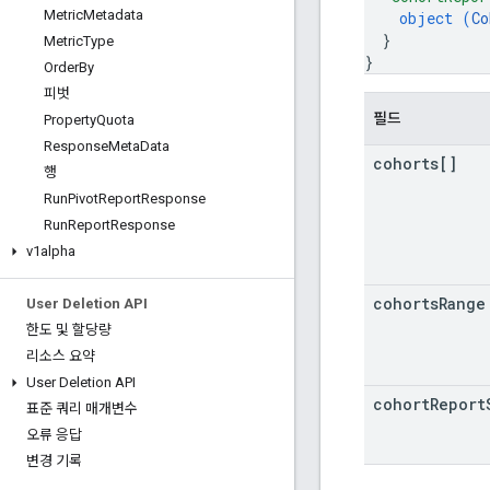
Metric
Metadata
object (
Co
}
Metric
Type
}
Order
By
피벗
필드
Property
Quota
Response
Meta
Data
cohorts[]
행
Run
Pivot
Report
Response
Run
Report
Response
v1alpha
cohorts
Range
User Deletion API
한도 및 할당량
리소스 요약
User Deletion API
cohort
Report
표준 쿼리 매개변수
오류 응답
변경 기록