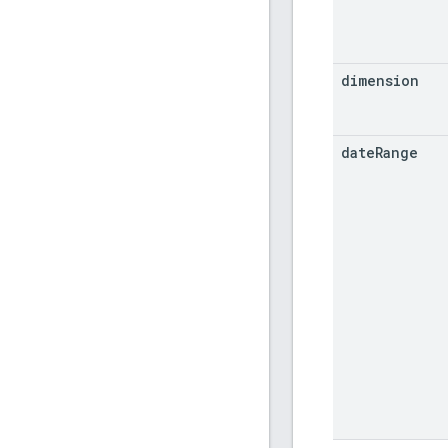
dimension
date
Range