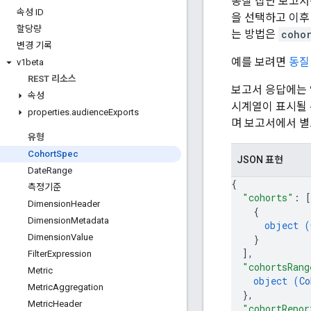
동질 집단 보고서
속성 ID
을 선택하고 이후
할당량
는 방법은
coho
변경 기록
예를 보려면
동질
v1beta
REST 리소스
보고서 응답에는 앱
속성
시계열이 표시될 
properties
.
audience
Exports
며 보고서에서 별
유형
Cohort
Spec
JSON 표현
Date
Range
{
측정기준
"cohorts"
: 
[
Dimension
Header
{
Dimension
Metadata
object (
Dimension
Value
}
]
,
Filter
Expression
"cohortsRang
Metric
object (
Co
Metric
Aggregation
}
,
Metric
Header
"cohortRepor