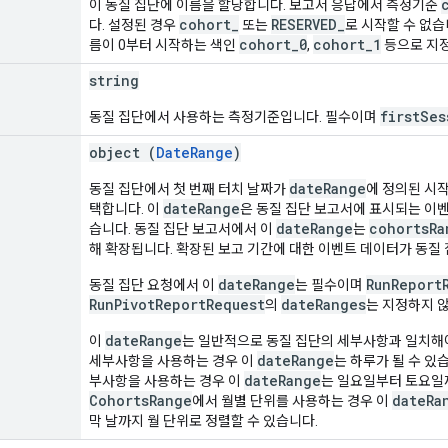
이 동질 집단에 이름을 할당합니다. 보고서 응답에서 측정기준
cohort_
RESERVED_
다. 설정된 경우
또는
로 시작할 수 없습
cohort_0
cohort_1
름이 0부터 시작하는 색인
,
등으로 지
string
firstSes
동질 집단에서 사용하는 측정기준입니다. 필수이며
object (
DateRange
)
dateRange
동질 집단에서 첫 번째 터치 날짜가
에 정의된 시
dateRange
택합니다. 이
은 동질 집단 보고서에 표시되는 이
dateRange
cohortsRa
습니다. 동질 집단 보고서에서 이
는
해 확장됩니다. 확장된 보고 기간에 대한 이벤트 데이터가 동질
dateRange
RunReport
동질 집단 요청에서 이
는 필수이며
RunPivotReportRequest
dateRanges
의
는 지정하지 
dateRange
이
는 일반적으로 동질 집단의 세부사항과 일치해
dateRange
세부사항을 사용하는 경우 이
는 하루가 될 수 있
dateRange
부사항을 사용하는 경우 이
는 일요일부터 토요일까
CohortsRange
dateRa
에서 월별 단위를 사용하는 경우 이
막 날까지 월 단위로 정렬할 수 있습니다.