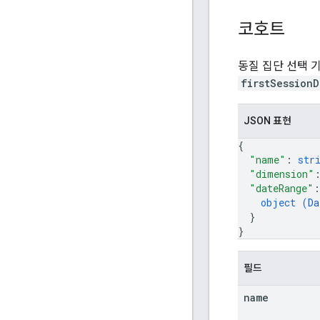
코호트
동질 집단 선택 
firstSessionD
JSON 표현
{
"name"
: 
str
"dimension"
"dateRange"
:
object (
Da
}
}
필드
name