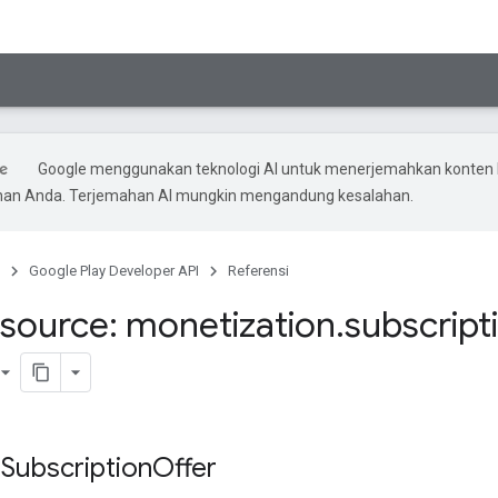
Google menggunakan teknologi AI untuk menerjemahkan konten 
ihan Anda. Terjemahan AI mungkin mengandung kesalahan.
Google Play Developer API
Referensi
source: monetization
.
subscript
Subscription
Offer