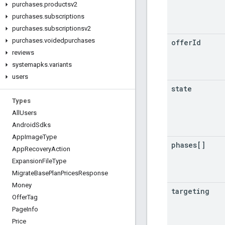
purchases
.
productsv2
purchases
.
subscriptions
purchases
.
subscriptionsv2
purchases
.
voidedpurchases
offer
Id
reviews
systemapks
.
variants
users
state
Types
All
Users
Android
Sdks
App
Image
Type
phases[]
App
Recovery
Action
Expansion
File
Type
Migrate
Base
Plan
Prices
Response
Money
targeting
Offer
Tag
Page
Info
Price