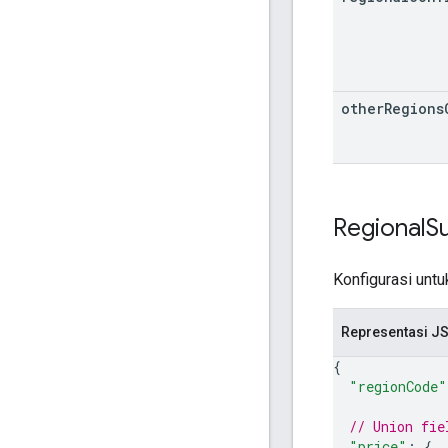
other
Regions
Regional
S
Konfigurasi untu
Representasi J
{
"regionCode"
// Union fie
"price"
: 
{