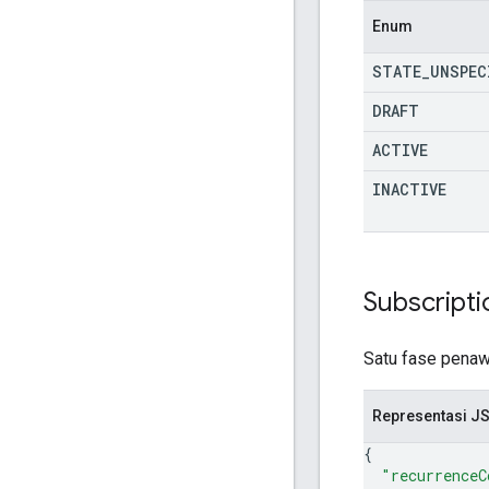
Enum
STATE
_
UNSPEC
DRAFT
ACTIVE
INACTIVE
Subscripti
Satu fase penaw
Representasi J
{
"recurrenceC