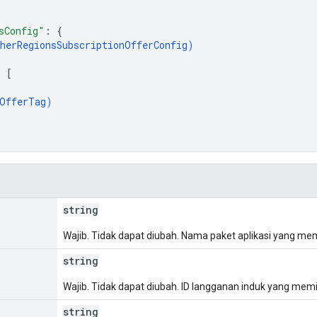
sConfig"
: 
{
herRegionsSubscriptionOfferConfig
)
: 
[
OfferTag
)
string
Wajib. Tidak dapat diubah. Nama paket aplikasi yang memi
string
Wajib. Tidak dapat diubah. ID langganan induk yang memil
string