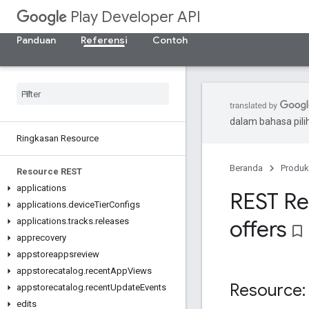
Play Developer API
Panduan
Referensi
Contoh
dalam bahasa pil
Ringkasan Resource
Beranda
Produk
Resource REST
applications
REST Re
applications
.
device
Tier
Configs
offers
applications
.
tracks
.
releases
bookmark_border
apprecovery
appstoreappsreview
appstorecatalog
.
recent
App
Views
Resource: 
appstorecatalog
.
recent
Update
Events
edits