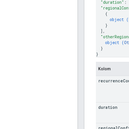
"duration"
: 
"regionalCon
{
object (
}
]
,
"otherRegion
object (
Ot
}
}
Kolom
recurrence
Co
duration
regional
Conf