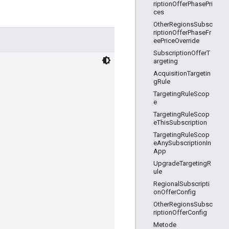
riptionOfferPhasePri
ces
OtherRegionsSubsc
riptionOfferPhaseFr
eePriceOverride
SubscriptionOfferT
argeting
AcquisitionTargetin
gRule
TargetingRuleScop
e
TargetingRuleScop
eThisSubscription
TargetingRuleScop
eAnySubscriptionIn
App
UpgradeTargetingR
ule
RegionalSubscripti
onOfferConfig
OtherRegionsSubsc
riptionOfferConfig
Metode