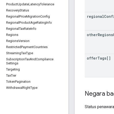
Product
Update
Latency
Tolerance
Recovery
Status
regional
Conf
Regional
Price
Migration
Config
Regional
Product
Age
Rating
Info
Regional
Tax
Rate
Info
other
Regions
Regions
Regions
Version
Restricted
Payment
Countries
Streaming
Tax
Type
offer
Tags[]
Subscription
Tax
And
Compliance
Settings
Targeting
Tax
Tier
Token
Pagination
Withdrawal
Right
Type
Negara ba
Status penawaran