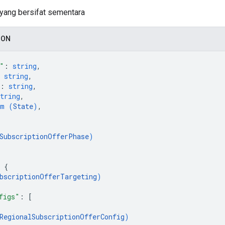
yang bersifat sementara
SON
"
: 
string
,
 
string
,
: 
string
,
tring
,
um (
State
)
,
SubscriptionOfferPhase
)
 
{
bscriptionOfferTargeting
)
figs"
: 
[
RegionalSubscriptionOfferConfig
)