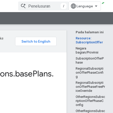
/
Pada halaman ini
ke
Resource:
SubscriptionOffer
Negara
bagian/Provinsi
SubscriptionOfferP
hase
RegionalSubscripti
ions
.
base
Plans
.
onOfferPhaseConfi
g
RegionalSubscripti
onOfferPhaseFreePr
iceOverride
OtherRegionsSubsc
riptionOfferPhaseC
onfig
OtherRegionsSubsc