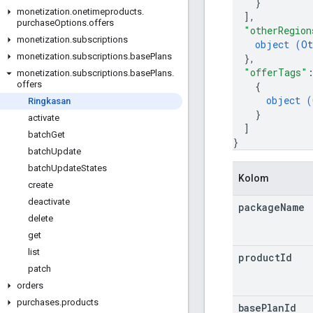
}
monetization
.
onetimeproducts
.
]
,
purchase
Options
.
offers
"otherRegion
monetization
.
subscriptions
object (
Ot
monetization
.
subscriptions
.
base
Plans
}
,
"offerTags"
monetization
.
subscriptions
.
base
Plans
.
offers
{
object (
Ringkasan
}
activate
]
batch
Get
}
batch
Update
batch
Update
States
Kolom
create
deactivate
package
Name
delete
get
list
product
Id
patch
orders
purchases
.
products
base
Plan
Id