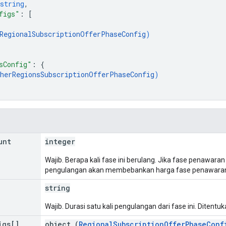
string
,
figs"
: 
[
RegionalSubscriptionOfferPhaseConfig
)
sConfig"
: 
{
herRegionsSubscriptionOfferPhaseConfig
)
unt
integer
Wajib. Berapa kali fase ini berulang. Jika fase penawaran i
pengulangan akan membebankan harga fase penawaran 
string
Wajib. Durasi satu kali pengulangan dari fase ini. Ditent
igs[]
object (
RegionalSubscriptionOfferPhaseConf