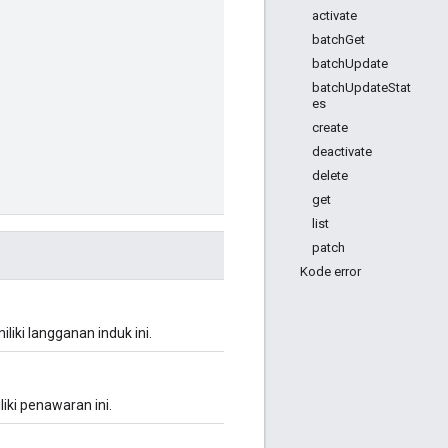
activate
batchGet
batchUpdate
batchUpdateStat
es
create
deactivate
delete
get
list
patch
Kode error
liki langganan induk ini.
iki penawaran ini.