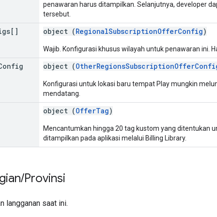
penawaran harus ditampilkan. Selanjutnya, developer da
tersebut.
igs[]
object (
RegionalSubscriptionOfferConfig
)
Wajib. Konfigurasi khusus wilayah untuk penawaran ini. Ha
Config
object (
OtherRegionsSubscriptionOfferConfi
Konfigurasi untuk lokasi baru tempat Play mungkin mel
mendatang.
object (
OfferTag
)
Mencantumkan hingga 20 tag kustom yang ditentukan un
ditampilkan pada aplikasi melalui Billing Library.
gian
/
Provinsi
 langganan saat ini.