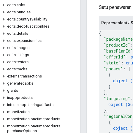
edits
.
apks
Satu penawaran 
edits
.
bundles
edits
.
countryavailability
Representasi J
edits
.
deobfuscationfiles
{
edits
.
details
"packageName
edits
.
expansionfiles
"productId"
:
edits
.
images
"basePlanId"
edits
.
listings
"offerId"
: 
s
edits
.
testers
"state"
: 
en
"phases"
: 
[
edits
.
tracks
{
externaltransactions
object (
generatedapks
}
grants
]
,
inappproducts
"targeting"
:
object (
Su
internalappsharingartifacts
}
,
monetization
"regionalCon
monetization
.
onetimeproducts
{
monetization
.
onetimeproducts
.
object (
purchase
Options