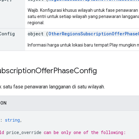
Wajib. Konfigurasi khusus wilayah untuk fase penawaran ini
satu entri untuk setiap wilayah yang penawaran langgan
regional.
Config
object (
OtherRegionsSubscriptionOfferPhase
Informasi harga untuk lokasi baru tempat Play mungkin
ubscription
Offer
Phase
Config
k satu fase penawaran langganan di satu wilayah.
SON
: 
string
,
ld 
price_override
 can be only one of the following: