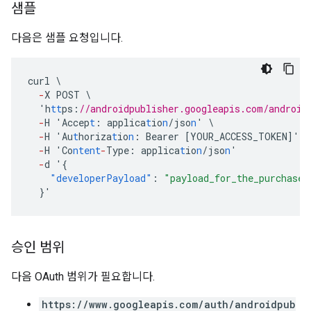
샘플
다음은 샘플 요청입니다.
curl
\
-
X
POST
\
'h
tt
ps
:
//androidpublisher.googleapis.com/android
-
H
'Accep
t
:
applica
t
io
n
/jso
n
'
\
-
H
'Au
t
horiza
t
io
n
:
Bearer
[
YOUR_ACCESS_TOKEN
]
'
\
-
H
'Co
ntent
-
Type
:
applica
t
io
n
/jso
n
'
-
d
'
{
"developerPayload"
:
"payload_for_the_purchase"
}
'
승인 범위
다음 OAuth 범위가 필요합니다.
https://www.googleapis.com/auth/androidpub